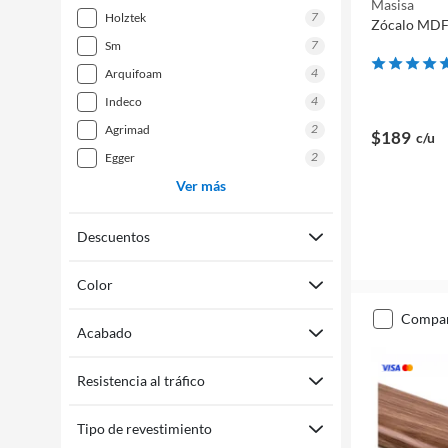
Masisa
7
holztek
Zócalo MDF
7
sm
4
arquifoam
4
indeco
2
agrimad
$189
c/u
2
egger
Ver más
Descuentos
Color
compa
Acabado
Resistencia al tráfico
Tipo de revestimiento