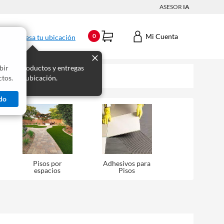
ASESOR
IA
Mi Cuenta
0
Ingresa tu ubicación
bir
s los productos y entregas
tos.
 para tu ubicación.
do
Pisos por
Adhesivos para
espacios
Pisos