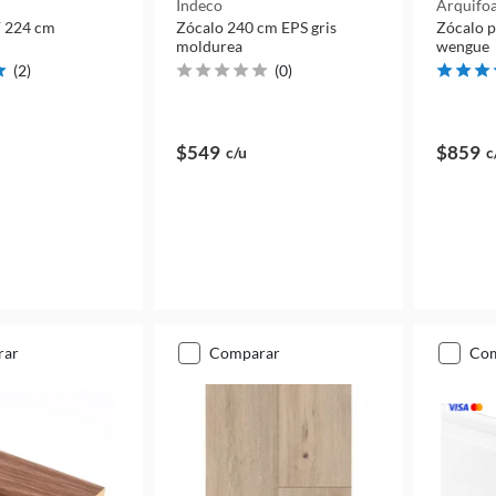
Indeco
Arquifo
 224 cm
Zócalo 240 cm EPS gris
Zócalo p
moldurea
wengue
(
2
)
(
0
)
$549
$859
c/u
c
rar
comparar
co