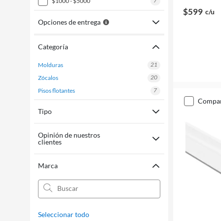
7
$1000 - $5000
$599
c/u
Opciones de entrega
Categoría
21
molduras
20
zócalos
7
pisos flotantes
compa
Tipo
Opinión de nuestros
clientes
Marca
Seleccionar todo