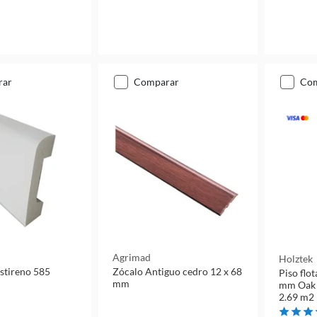
rar
comparar
co
Agrimad
Holztek
estireno 585
Zócalo Antiguo cedro 12 x 68
Piso flo
mm
mm Oak o
2.69 m2