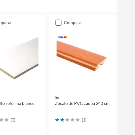
mparar
comparar
Sm
lto reforma blanco
Zócalo de PVC caoba 240 cm
(
0
)
(
1
)