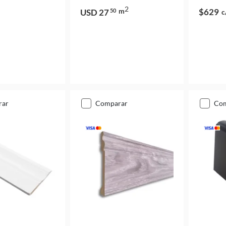
2
m
$629
USD 27
50
c
rar
comparar
co