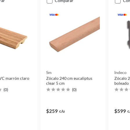
rar
comparar
co
Sm
Indeco
VC marrón claro
Zócalo 240 cm eucaliptus
Zócalo 
clear 5 cm
boleado
(
0
)
(
0
)
$259
$599
c/u
c