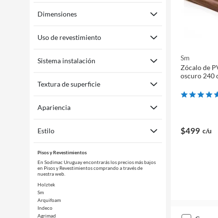
Dimensiones
Uso de revestimiento
Sm
Sistema instalación
Zócalo de 
oscuro 240
Textura de superficie
Apariencia
$499
c/u
Estilo
Pisos y Revestimientos
En Sodimac Uruguay encontrarás los precios más bajos
en Pisos y Revestimientos comprando a través de
nuestra web.
Holztek
Sm
Arquifoam
Indeco
Agrimad