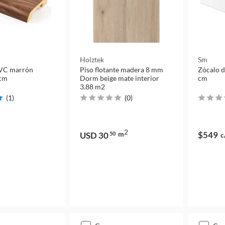
Holztek
Sm
PVC marrón
Piso flotante madera 8 mm
Zócalo 
 cm
Dorm beige mate interior
cm
3.88 m2
(
1
)
(
0
)
2
m
$549
USD 30
50
c