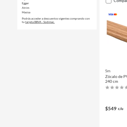
compa
Egger
Atrim
Masisa
Podrás acceder a descuentos vigentes comprando con
tu
tarjeta BBVA - Sodimac.
Sm
Zócalo de P
240 cm
$549
c/u