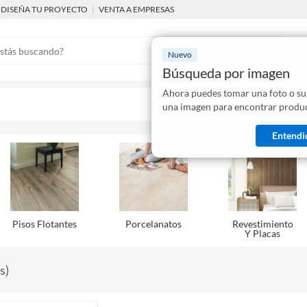
DISEÑA TU PROYECTO
|
VENTA A EMPRESAS
Nuevo
Búsqueda por imagen
Ahora puedes tomar una foto o su
Mostraremo
una imagen para encontrar produc
disponibles
Entendi
Pisos Flotantes
Porcelanatos
Revestimiento
Y Placas
s
)