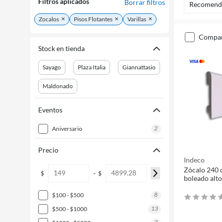
Filtros aplicados
Borrar filtros
Recomend
Zocalos
Pisos Flotantes
Varillas
compa
Stock en tienda
Sayago
Plaza Italia
Giannattasio
Maldonado
Eventos
2
aniversario
Precio
Indeco
Zócalo 240 
-
$
$
boleado alt
8
$100 - $500
13
$500 - $1000