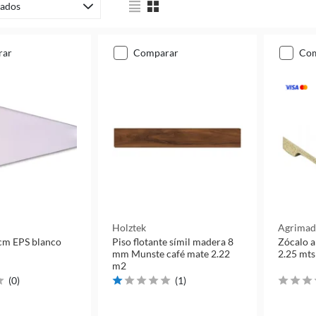
ados
rar
comparar
co
Holztek
Agrimad
cm EPS blanco
Piso flotante símil madera 8
Zócalo a
o
mm Munste café mate 2.22
2.25 mts
m2
(
0
)
(
1
)