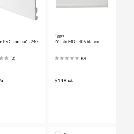
Egger
de PVC con buña 240
Zócalo MDF 406 blanco
(
0
)
(
0
)
$149
/u
c/u