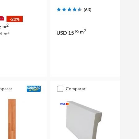
(
63
)
-20%
2
m
2
2
m
USD 15
90
2
m
0
mparar
comparar