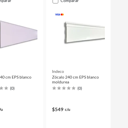
mparar
comparar
Indeco
240 cm EPS blanco
Zócalo 240 cm EPS blanco
moldurea
(
0
)
(
0
)
$549
/u
c/u