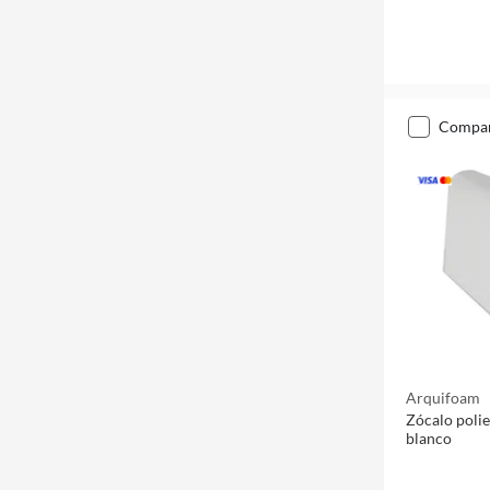
compa
Arquifoam
Zócalo poli
blanco