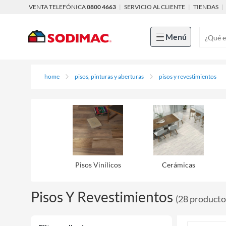
VENTA TELEFÓNICA
0800 4663
|
SERVICIO AL CLIENTE
|
TIENDAS
|
Menú
home
pisos, pinturas y aberturas
pisos y revestimientos
Pisos Viní­licos
Cerámicas
Pisos Y Revestimientos
(
28
producto