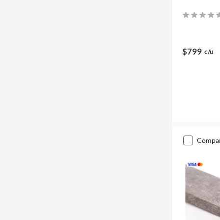
$799
c/u
compa