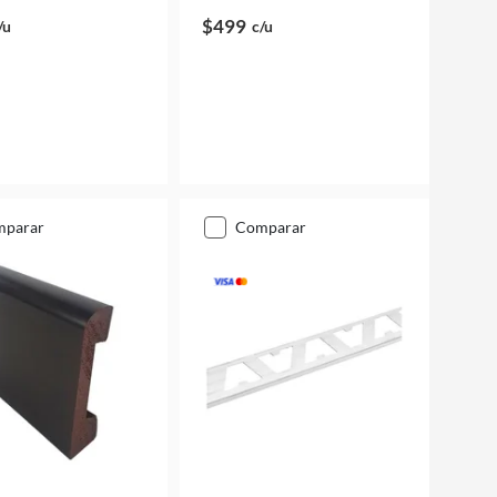
$499
/u
c/u
mparar
comparar