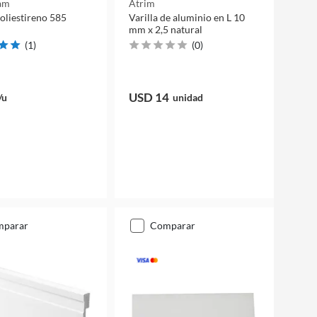
am
Atrim
oliestireno 585
Varilla de aluminio en L 10
mm x 2,5 natural
(
1
)
(
0
)
USD 14
/u
unidad
mparar
comparar