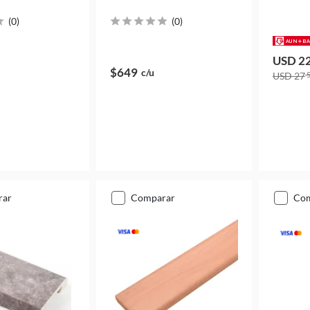
(
0
)
(
0
)
USD 2
$649
c/u
USD 27
5
rar
comparar
co