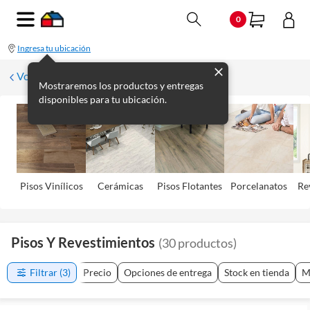
0
Ingresa tu ubicación
Volver
Mostraremos los productos y entregas
disponibles para tu ubicación.
Pisos Viní­licos
Cerámicas
Pisos Flotantes
Porcelanatos
Re
Pisos Y Revestimientos
(
30
productos
)
Filtrar
(3)
Precio
Opciones de entrega
Stock en tienda
M