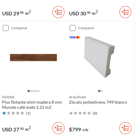
2
2
USD 29
USD 30
90
m
50
m
comparar
comparar
Holztek
Arquifoam
Piso flotante símil madera 8 mm
Zócalo poliestireno 749 blanco
Munste café mate 2.22 m2
(
1
)
(
0
)
2
USD 27
$799
50
m
c/u