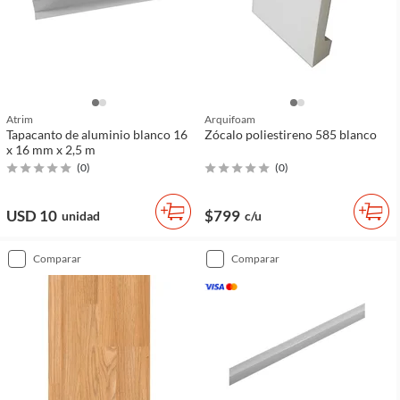
Atrim
Arquifoam
Tapacanto de aluminio blanco 16
Zócalo poliestireno 585 blanco
x 16 mm x 2,5 m
(
0
)
(
0
)
USD 10
$799
unidad
c/u
comparar
comparar