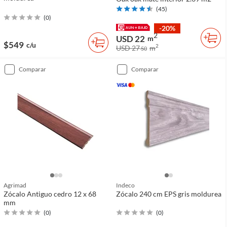
(
45
)
(
0
)
-20%
2
USD 22
m
$549
c/u
2
USD 27
m
50
comparar
comparar
Agrimad
Indeco
Zócalo Antiguo cedro 12 x 68
Zócalo 240 cm EPS gris moldurea
mm
(
0
)
(
0
)