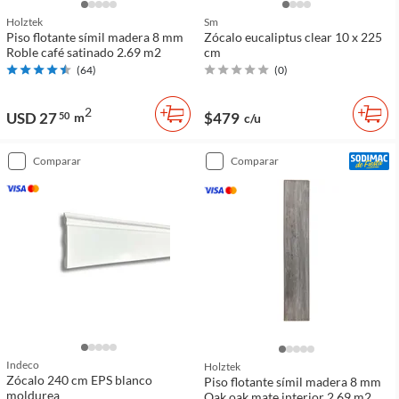
Holztek
Sm
Piso flotante símil madera 8 mm
Zócalo eucaliptus clear 10 x 225
Roble café satinado 2.69 m2
cm
(
64
)
(
0
)
2
USD 27
$479
50
m
c/u
comparar
comparar
Indeco
Holztek
Zócalo 240 cm EPS blanco
Piso flotante símil madera 8 mm
moldurea
Oak oak mate interior 2.69 m2