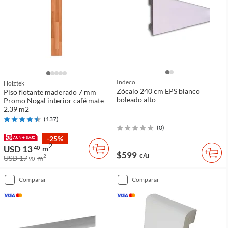
Indeco
Holztek
Zócalo 240 cm EPS blanco
Piso flotante maderado 7 mm
boleado alto
Promo Nogal interior café mate
2.39 m2
(
137
)
(
0
)
-25%
2
USD 13
40
m
$599
c/u
2
USD 17
m
90
comparar
comparar