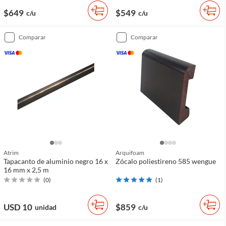
$649
$549
c/u
c/u
comparar
comparar
Atrim
Arquifoam
Tapacanto de aluminio negro 16 x
Zócalo poliestireno 585 wengue
16 mm x 2,5 m
(
0
)
(
1
)
USD 10
$859
unidad
c/u