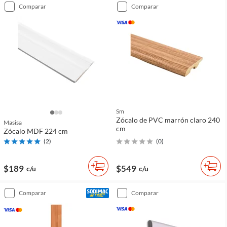
comparar
comparar
Sm
Zócalo de PVC marrón claro 240
Masisa
cm
Zócalo MDF 224 cm
(
2
)
(
0
)
$189
$549
c/u
c/u
comparar
comparar