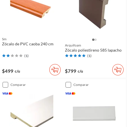
Sm
Zócalo de PVC caoba 240 cm
Arquifoam
Zócalo poliestireno 585 lapacho
(
1
)
(
1
)
$499
$799
c/u
c/u
comparar
comparar