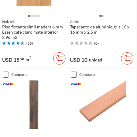
Holztek
Atrim
Piso flotante símil madera 6 mm
Tapacanto de aluminio gris 16 x
Essen café claro mate interior
16 mm x 2,5 m
2.96 m2
(
65
)
(
0
)
2
USD 15
USD 10
90
m
unidad
comparar
comparar