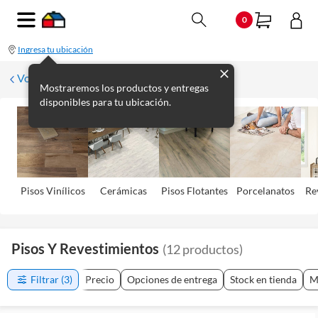
0
Ingresa tu ubicación
Volver
Mostraremos los productos y entregas
disponibles para tu ubicación.
Pisos Viní­licos
Cerámicas
Pisos Flotantes
Porcelanatos
Re
Pisos Y Revestimientos
(
12
productos
)
Filtrar
(3)
Precio
Opciones de entrega
Stock en tienda
M