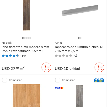
Holztek
Atrim
Piso flotante símil madera 8 mm
Tapacanto de aluminio blanco 16
Roble café satinado 2.69 m2
x 16 mm x 2,5 m
(
64
)
(
0
)
2
USD 27
USD 10
50
m
unidad
comparar
comparar