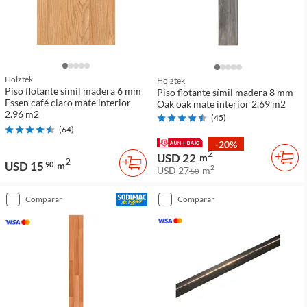
Holztek
Holztek
Piso flotante símil madera 6 mm
Piso flotante símil madera 8 mm
Essen café claro mate interior
Oak oak mate interior 2.69 m2
2.96 m2
(
45
)
(
64
)
-20%
2
USD 22
m
2
USD 15
90
m
2
USD 27
m
50
comparar
comparar