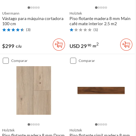
Ubermann
Holztek
Vástago para máquina cortadora
Piso flotante madera 8 mm Main
100 cm
café mate interior 2.5 m2
(
3
)
(
1
)
2
$299
USD 29
90
m
c/u
comparar
comparar
Holztek
Holztek
Piso flotante madera 8 mm Dorm
Piso flotante símil madera 8 mm