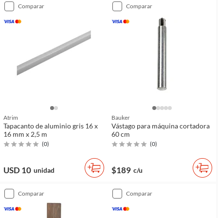
comparar
comparar
Atrim
Bauker
Tapacanto de aluminio gris 16 x
Vástago para máquina cortadora
16 mm x 2,5 m
60 cm
(
0
)
(
0
)
USD 10
$189
unidad
c/u
comparar
comparar