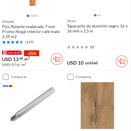
Atrim
Holztek
Tapacanto de aluminio negro 16 x
Piso flotante maderado 7 mm
16 mm x 2,5 m
Promo Nogal interior café mate
2.39 m2
(
137
)
(
0
)
-25%
2
USD 13
40
m
USD 10
unidad
2
USD 17
m
90
comparar
comparar