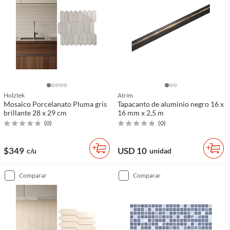
Holztek
Atrim
Mosaico Porcelanato Pluma gris
Tapacanto de aluminio negro 16 x
brillante 28 x 29 cm
16 mm x 2,5 m
(
0
)
(
0
)
$349
USD 10
c/u
unidad
comparar
comparar