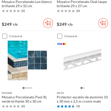
Mosaico Porcelanato Lux blanco
Mosaico Porcelanato Oval taupe
brillante 29 x 32 cm
brillante 29 x 27 cm
(
0
)
(
0
)
$249
$249
c/u
c/u
comparar
comparar
Holztek
Atrim
Mosaico Porcelanato Pool XL
Protector escalón de aluminio 10
verde brillante 30 x 30 cm
x 30 mm x 2,5 m cromo mate
(
0
)
(
9
)