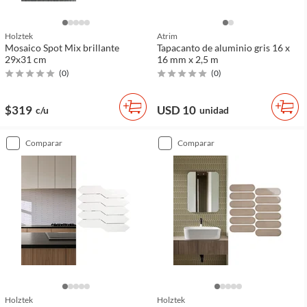
Holztek
Atrim
Mosaico Spot Mix brillante
Tapacanto de aluminio gris 16 x
29x31 cm
16 mm x 2,5 m
(
0
)
(
0
)
$319
USD 10
c/u
unidad
comparar
comparar
Holztek
Holztek