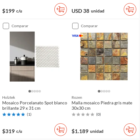
$199
USD 38
c/u
unidad
comparar
comparar
Holztek
Rozen
Mosaico Porcelanato Spot blanco
Malla mosaico Piedra gris mate
brillante 29 x 31 cm
30x30 cm
(
1
)
(
0
)
$319
$1.189
c/u
unidad