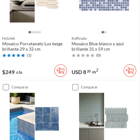
Holztek
Raffinato
Mosaico Porcelanato Lux beige
Mosaico Blue blanco y azul
brillante 29 x 32 cm
brillante 31 x 59 cm
(
1
)
(
0
)
2
$249
USD 8
20
m
c/u
comparar
comparar