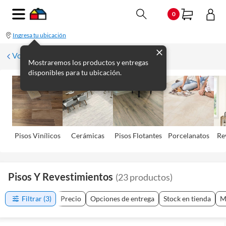
0
Ingresa tu ubicación
Volver
Mostraremos los productos y entregas
disponibles para tu ubicación.
Pisos Viní­licos
Cerámicas
Pisos Flotantes
Porcelanatos
Re
Pisos Y Revestimientos
(
23
productos
)
Filtrar
(3)
Precio
Opciones de entrega
Stock en tienda
M