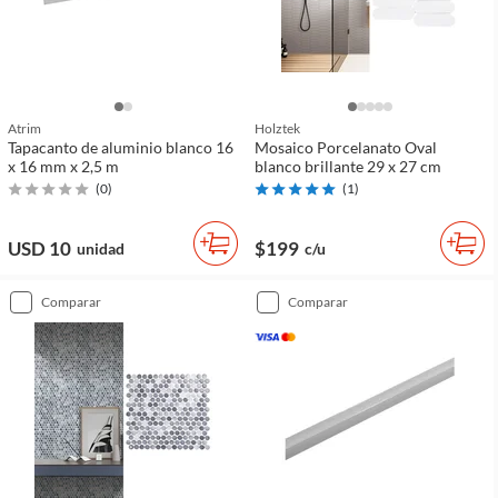
Atrim
Holztek
Tapacanto de aluminio blanco 16
Mosaico Porcelanato Oval
x 16 mm x 2,5 m
blanco brillante 29 x 27 cm
(
0
)
(
1
)
USD 10
$199
unidad
c/u
comparar
comparar