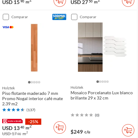
USD 15
USD 27
90
m
50
m
comparar
comparar
Holztek
Holztek
Mosaico Porcelanato Lux blanco
Piso flotante maderado 7 mm
brillante 29 x 32 cm
Promo Nogal interior café mate
2.39 m2
(
137
)
(
0
)
-25%
2
USD 13
40
m
$249
c/u
2
USD 17
m
90