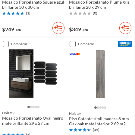
Mosaico Porcelanato Square azul
Mosaico Porcelanato Pluma gris
brillante 30 x 30 cm
brillante 28 x 29 cm
(
1
)
(
0
)
$249
$349
c/u
c/u
comparar
comparar
Holztek
Holztek
Mosaico Porcelanato Oval negro
Piso flotante símil madera 8 mm
mate brillante 29 x 27 cm
Oak oak mate interior 2.69 m2
(
45
)
(
1
)