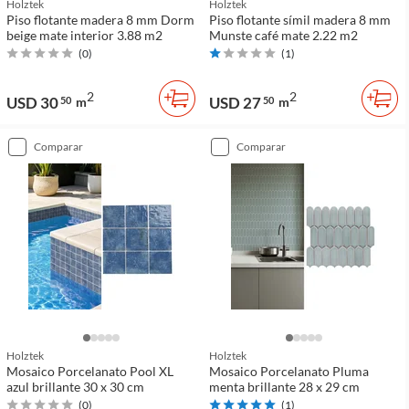
Holztek
Holztek
Piso flotante madera 8 mm Dorm
Piso flotante símil madera 8 mm
beige mate interior 3.88 m2
Munste café mate 2.22 m2
(
0
)
(
1
)
2
2
USD 30
USD 27
50
m
50
m
comparar
comparar
Holztek
Holztek
Mosaico Porcelanato Pool XL
Mosaico Porcelanato Pluma
azul brillante 30 x 30 cm
menta brillante 28 x 29 cm
(
0
)
(
1
)