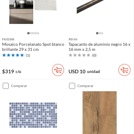
Holztek
Atrim
Mosaico Porcelanato Spot blanco
Tapacanto de aluminio negro 16 x
brillante 29 x 31 cm
16 mm x 2,5 m
(
1
)
(
0
)
$319
USD 10
c/u
unidad
comparar
comparar