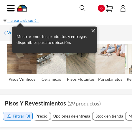
0
Ingresa tu ubicación
Volver
Mostraremos los productos y entregas
disponibles para tu ubicación.
Pisos Viní­licos
Cerámicas
Pisos Flotantes
Porcelanatos
Re
Pisos Y Revestimientos
(
29
productos
)
Filtrar
(3)
Precio
Opciones de entrega
Stock en tienda
M