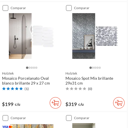
comparar
comparar
Holztek
Holztek
Mosaico Porcelanato Oval
Mosaico Spot Mix brillante
blanco brillante 29 x 27 cm
29x31 cm
(
1
)
(
0
)
$199
$319
c/u
c/u
comparar
comparar