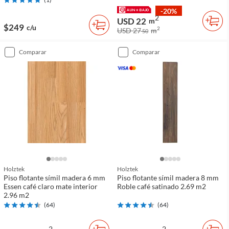
-20%
2
USD 22
m
$249
c/u
2
USD 27
m
50
comparar
comparar
Holztek
Holztek
Piso flotante símil madera 6 mm
Piso flotante símil madera 8 mm
Essen café claro mate interior
Roble café satinado 2.69 m2
2.96 m2
(
64
)
(
64
)
2
2