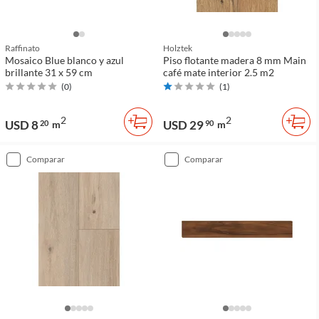
Raffinato
Holztek
Mosaico Blue blanco y azul
Piso flotante madera 8 mm Main
brillante 31 x 59 cm
café mate interior 2.5 m2
(
0
)
(
1
)
2
2
USD 8
USD 29
20
m
90
m
comparar
comparar