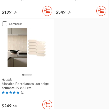
$199
$349
c/u
c/u
comparar
Holztek
Mosaico Porcelanato Lux beige
brillante 29 x 32 cm
(
1
)
$249
c/u