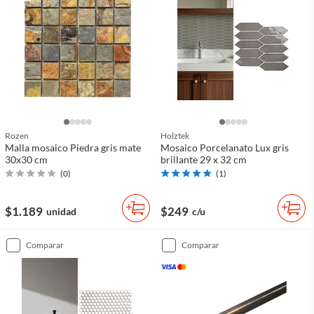
Rozen
Holztek
Malla mosaico Piedra gris mate
Mosaico Porcelanato Lux gris
30x30 cm
brillante 29 x 32 cm
(
0
)
(
1
)
$1.189
$249
unidad
c/u
comparar
comparar