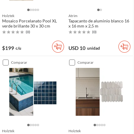
Holztek
Atrim
Mosaico Porcelanato Pool XL
Tapacanto de aluminio blanco 16
verde brillante 30 x 30 cm
x 16 mm x 2,5 m
(
0
)
(
0
)
$199
USD 10
c/u
unidad
comparar
comparar
Holztek
Holztek