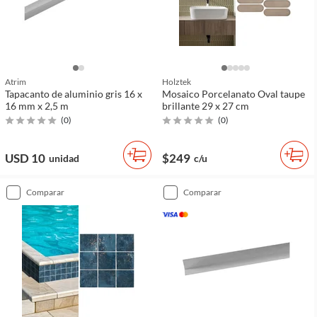
Atrim
Holztek
Tapacanto de aluminio gris 16 x
Mosaico Porcelanato Oval taupe
16 mm x 2,5 m
brillante 29 x 27 cm
(
0
)
(
0
)
USD 10
$249
unidad
c/u
comparar
comparar