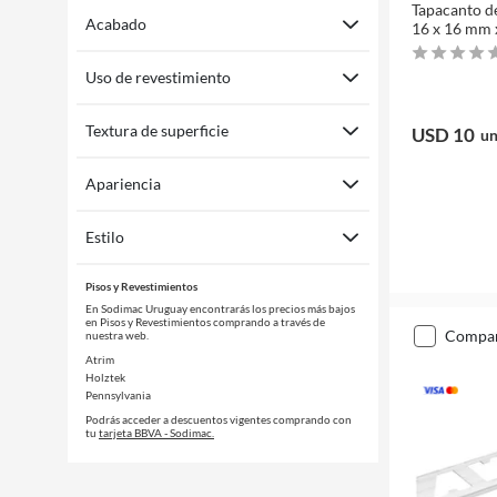
Tapacanto d
Acabado
16 x 16 mm 
Uso de revestimiento
Textura de superficie
USD 10
un
Apariencia
Estilo
Pisos y Revestimientos
En Sodimac Uruguay encontrarás los precios más bajos
en Pisos y Revestimientos comprando a través de
compa
nuestra web.
Atrim
Holztek
Pennsylvania
Podrás acceder a descuentos vigentes comprando con
tu
tarjeta BBVA - Sodimac.