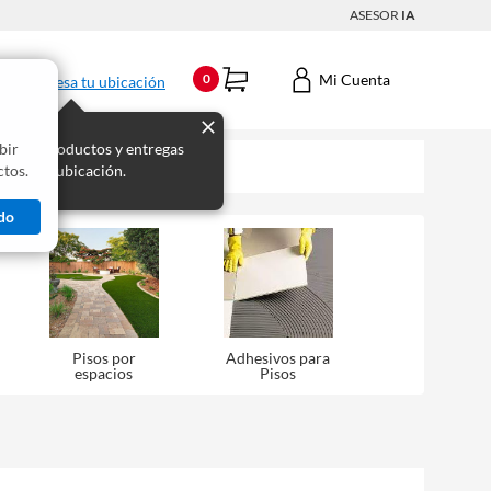
ASESOR
IA
Mi Cuenta
0
Ingresa tu ubicación
bir
s los productos y entregas
tos.
 para tu ubicación.
do
Pisos por
Adhesivos para
espacios
Pisos