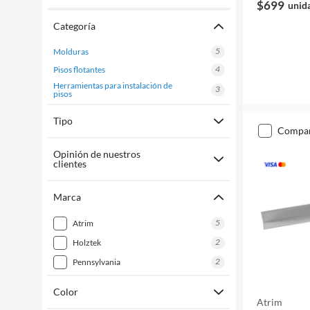
$699
unid
Categoría
5
molduras
4
pisos flotantes
herramientas para instalación de
3
pisos
Tipo
compa
Opinión de nuestros
clientes
Marca
5
atrim
2
holztek
2
pennsylvania
Color
Atrim