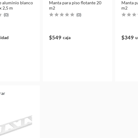
e aluminio blanco
Manta para piso flotante 20
Manta pa
x 2,5 m
m2
m2
(
0
)
(
0
)
$549
$349
idad
caja
u
rar