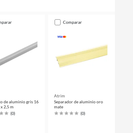
mparar
comparar
Atrim
o de aluminio gris 16
Separador de aluminio oro
x 2,5 m
mate
(
0
)
(
0
)