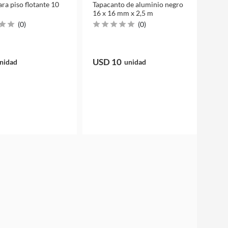
ra piso flotante 10
Tapacanto de aluminio negro
16 x 16 mm x 2,5 m
(
0
)
(
0
)
USD 10
nidad
unidad