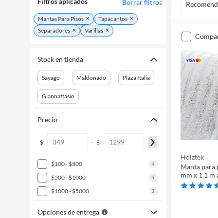
Filtros aplicados
Borrar filtros
Recomend
Mantas Para Pisos
Tapacantos
Separadores
Varillas
compa
Stock en tienda
Sayago
Maldonado
Plaza Italia
Giannattasio
Precio
-
$
$
Holztek
4
$100 - $500
Manta para p
mm x 1.1 m 
4
$500 - $1000
1
$1000 - $5000
Opciones de entrega