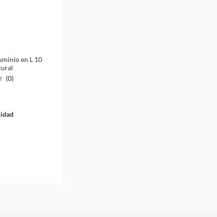
luminio en L 10
tural
(
0
)
idad