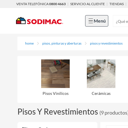
VENTA TELEFÓNICA
0800 4663
|
SERVICIO AL CLIENTE
|
TIENDAS
|
Menú
home
pisos, pinturas y aberturas
pisos y revestimientos
Pisos Viní­licos
Cerámicas
Pisos Y Revestimientos
(
9
productos