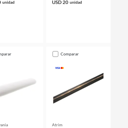
0
USD 20
unidad
unidad
mparar
comparar
vania
Atrim