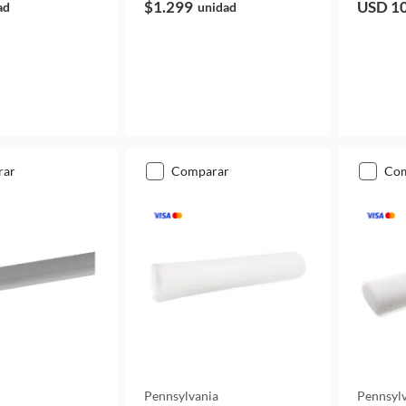
$1.299
USD 1
ad
unidad
rar
comparar
co
Pennsylvania
Pennsyl