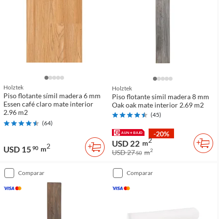
Holztek
Holztek
Piso flotante símil madera 6 mm
Piso flotante símil madera 8 mm
Essen café claro mate interior
Oak oak mate interior 2.69 m2
2.96 m2
(
45
)
(
64
)
-20%
2
USD 22
m
2
USD 15
90
m
2
USD 27
m
50
comparar
comparar