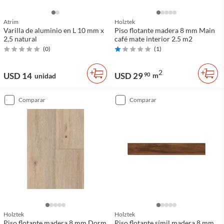
Atrim
Holztek
Varilla de aluminio en L 10 mm x
Piso flotante madera 8 mm Main
2,5 natural
café mate interior 2.5 m2
(
0
)
(
1
)
2
USD 14
USD 29
90
m
unidad
comparar
comparar
Holztek
Holztek
Piso flotante madera 8 mm Dorm
Piso flotante símil madera 8 mm