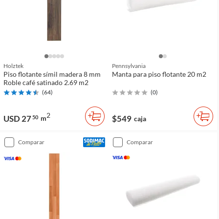
Holztek
Pennsylvania
Piso flotante símil madera 8 mm
Manta para piso flotante 20 m2
Roble café satinado 2.69 m2
(
64
)
(
0
)
2
USD 27
$549
50
m
caja
comparar
comparar