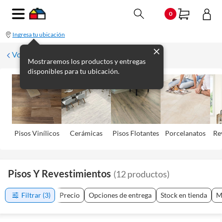
0
Ingresa tu ubicación
Volver
Mostraremos los productos y entregas
disponibles para tu ubicación.
Pisos Viní­licos
Cerámicas
Pisos Flotantes
Porcelanatos
Re
Pisos Y Revestimientos
(
12
productos
)
Filtrar
(3)
Precio
Opciones de entrega
Stock en tienda
M