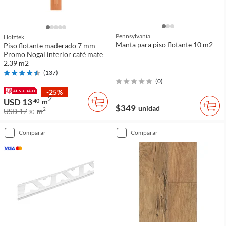
Pennsylvania
Holztek
Manta para piso flotante 10 m2
Piso flotante maderado 7 mm
Promo Nogal interior café mate
2.39 m2
(
137
)
(
0
)
-25%
2
USD 13
40
m
$349
unidad
2
USD 17
m
90
comparar
comparar