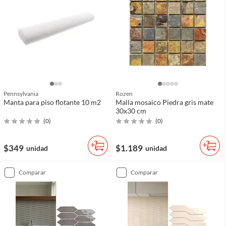
Pennsylvania
Rozen
Manta para piso flotante 10 m2
Malla mosaico Piedra gris mate
30x30 cm
(
0
)
(
0
)
$349
$1.189
unidad
unidad
comparar
comparar