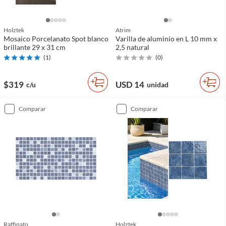
Holztek
Atrim
Mosaico Porcelanato Spot blanco
Varilla de aluminio en L 10 mm x
brillante 29 x 31 cm
2,5 natural
(
1
)
(
0
)
$319
USD 14
c/u
unidad
comparar
comparar
Raffinato
Holztek