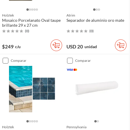
Holztek
Atrim
Mosaico Porcelanato Oval taupe
Separador de aluminio oro mate
brillante 29 x 27 cm
(
0
)
(
0
)
$249
USD 20
c/u
unidad
comparar
comparar
Holztek
Pennsylvania