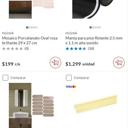
Holztek
Holztek
Mosaico Porcelanato Oval rosa
Manta para piso flotante 2.5 mm
brillante 29 x 27 cm
x 1.1 m alta sonido
(
0
)
(
30
)
$199
$1.299
c/u
unidad
comparar
comparar