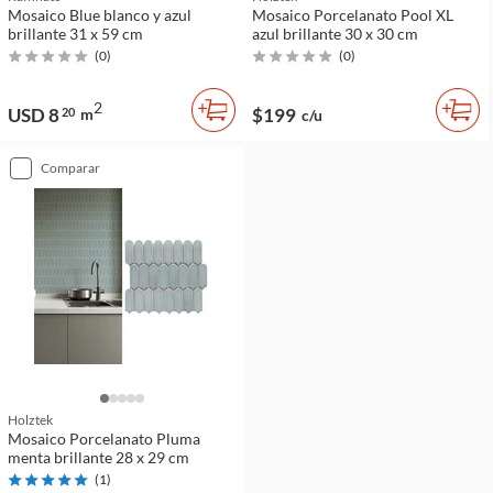
Mosaico Blue blanco y azul
Mosaico Porcelanato Pool XL
brillante 31 x 59 cm
azul brillante 30 x 30 cm
(
0
)
(
0
)
2
USD 8
$199
20
m
c/u
comparar
Holztek
Mosaico Porcelanato Pluma
menta brillante 28 x 29 cm
(
1
)