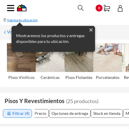
0
Ingresa tu ubicación
Volver
Mostraremos los productos y entregas
disponibles para tu ubicación.
Pisos Viní­licos
Cerámicas
Pisos Flotantes
Porcelanatos
Re
Pisos Y Revestimientos
(
25
productos
)
Filtrar
(4)
Precio
Opciones de entrega
Stock en tienda
M