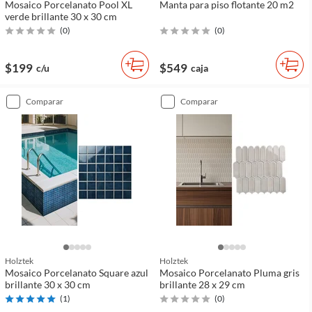
Mosaico Porcelanato Pool XL
Manta para piso flotante 20 m2
verde brillante 30 x 30 cm
(
0
)
(
0
)
$199
$549
c/u
caja
comparar
comparar
Holztek
Holztek
Mosaico Porcelanato Square azul
Mosaico Porcelanato Pluma gris
brillante 30 x 30 cm
brillante 28 x 29 cm
(
1
)
(
0
)