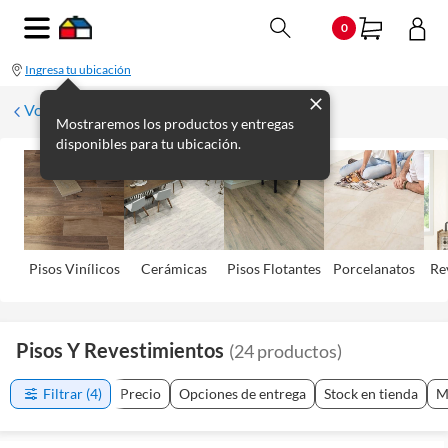
0
Ingresa tu ubicación
Volver
Mostraremos los productos y entregas
disponibles para tu ubicación.
Pisos Viní­licos
Cerámicas
Pisos Flotantes
Porcelanatos
Re
Pisos Y Revestimientos
(
24
productos
)
Filtrar
(4)
Precio
Opciones de entrega
Stock en tienda
M