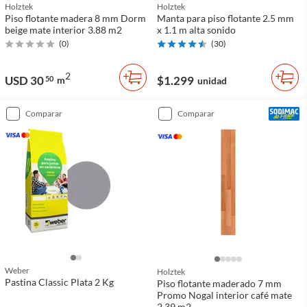
Holztek
Holztek
Piso flotante madera 8 mm Dorm
Manta para piso flotante 2.5 mm
beige mate interior 3.88 m2
x 1.1 m alta sonido
(
0
)
(
30
)
2
USD 30
$1.299
50
m
unidad
comparar
comparar
Weber
Holztek
Pastina Classic Plata 2 Kg
Piso flotante maderado 7 mm
Promo Nogal interior café mate
2.39 m2