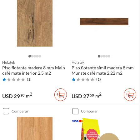
Holztek
Holztek
Piso flotante madera 8 mm Main
Piso flotante símil madera 8 mm
café mate interior 2.5 m2
Munste café mate 2.22 m2
(
1
)
(
1
)
2
2
USD 29
USD 27
90
m
50
m
comparar
comparar