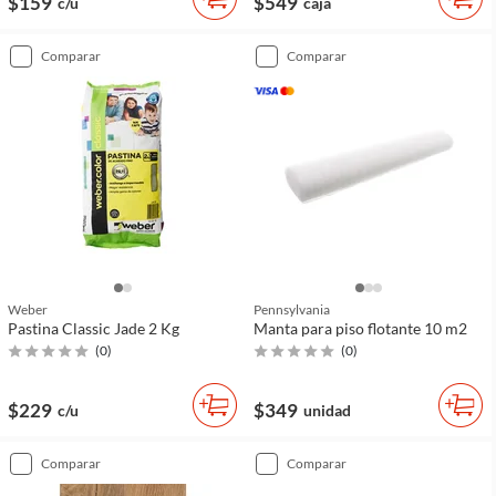
$159
$549
c/u
caja
comparar
comparar
Weber
Pennsylvania
Pastina Classic Jade 2 Kg
Manta para piso flotante 10 m2
(
0
)
(
0
)
$229
$349
c/u
unidad
comparar
comparar