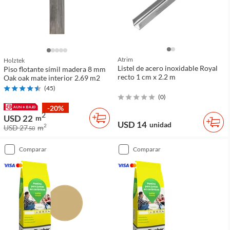
Atrim
Holztek
Listel de acero inoxidable Royal
Piso flotante símil madera 8 mm
recto 1 cm x 2.2 m
Oak oak mate interior 2.69 m2
(
45
)
(
0
)
-20%
2
USD 22
m
USD 14
unidad
2
USD 27
m
50
comparar
comparar