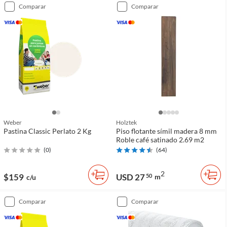
comparar
comparar
Weber
Holztek
Pastina Classic Perlato 2 Kg
Piso flotante símil madera 8 mm
Roble café satinado 2.69 m2
(
0
)
(
64
)
2
$159
USD 27
50
m
c/u
comparar
comparar