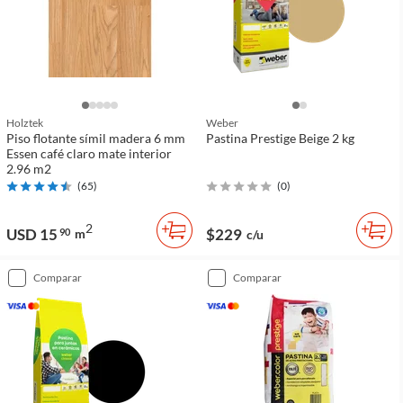
Holztek
Weber
Piso flotante símil madera 6 mm
Pastina Prestige Beige 2 kg
Essen café claro mate interior
2.96 m2
(
65
)
(
0
)
2
USD 15
$229
90
m
c/u
comparar
comparar