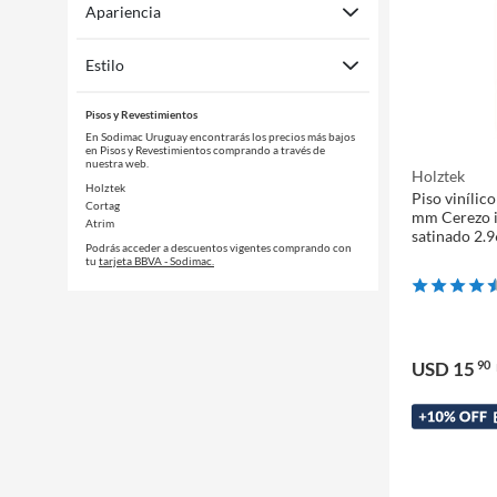
Apariencia
Estilo
Pisos y Revestimientos
En Sodimac Uruguay encontrarás los precios más bajos
en Pisos y Revestimientos comprando a través de
nuestra web.
Holztek
Holztek
Piso viníli
Cortag
mm Cerezo i
Atrim
satinado 2.
Podrás acceder a descuentos vigentes comprando con
tu
tarjeta BBVA - Sodimac.
USD 15
90