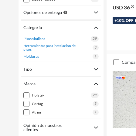
USD 36
50
Opciones de entrega
Categoría
29
pisos vinílicos
herramientas para instalación de
3
pisos
1
molduras
compa
Tipo
Marca
29
holztek
3
cortag
1
atrim
Opinión de nuestros
clientes