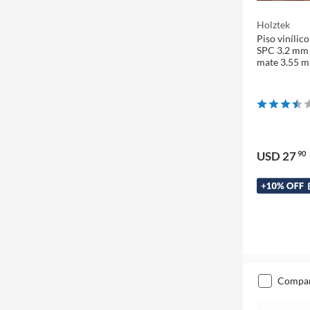
Holztek
Piso vinílic
SPC 3.2 mm 
mate 3.55 
USD 27
90
compa