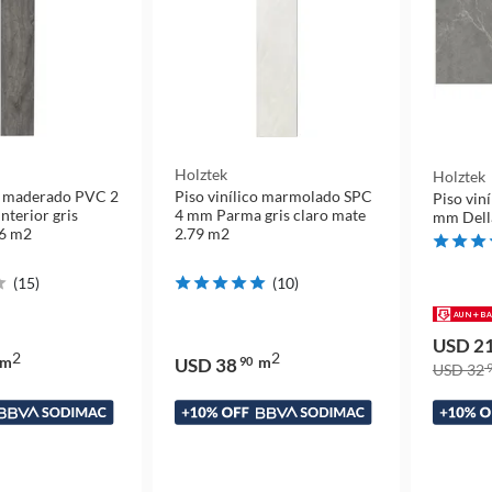
Holztek
Holztek
co maderado PVC 2
Piso vinílico marmolado SPC
Piso vin
nterior gris
4 mm Parma gris claro mate
mm Della
96 m2
2.79 m2
(
15
)
(
10
)
USD 2
2
2
m
m
USD 38
90
USD 32
9