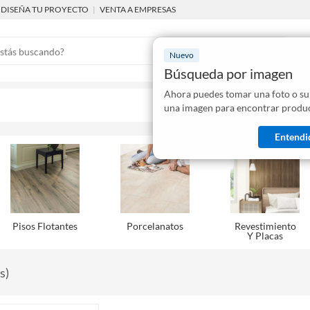
DISEÑA TU PROYECTO
|
VENTA A EMPRESAS
Nuevo
Búsqueda por imagen
Ahora puedes tomar una foto o su
Mostraremo
una imagen para encontrar produc
disponibles
Entendi
Pisos Flotantes
Porcelanatos
Revestimiento
Y Placas
s
)