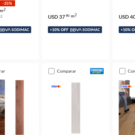
-35%
2
m
2
m
USD 37
90
USD 4
2
m
rar
comparar
co