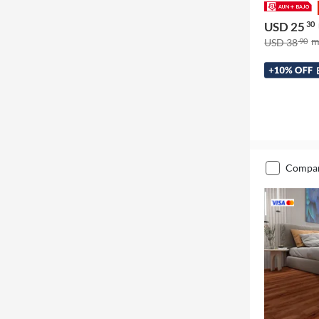
USD 25
30
USD 38
90
compa