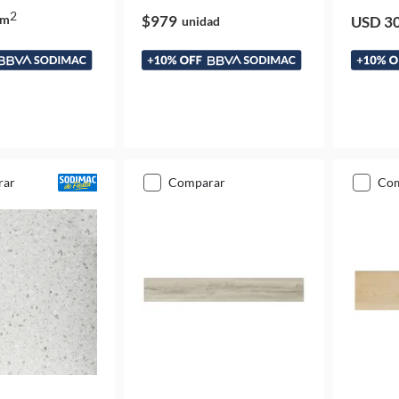
2
m
$979
USD 3
unidad
rar
comparar
co