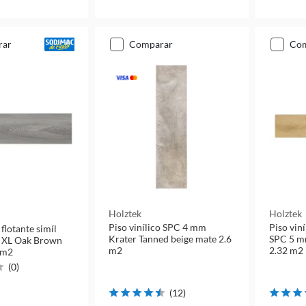
rar
comparar
co
Holztek
Holztek
Piso vinílico SPC 4 mm
Piso vin
 flotante simíl
Krater Tanned beige mate 2.6
SPC 5 m
 XL Oak Brown
m2
2.32 m2
 m2
(
0
)
(
12
)