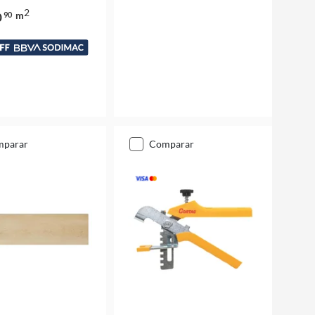
2
m
0
90
mparar
comparar