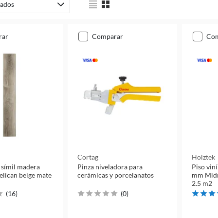
ados
rar
comparar
co
Cortag
Holztek
o símil madera
Pinza niveladora para
Piso vin
lican beige mate
cerámicas y porcelanatos
mm Midn
2.5 m2
(
16
)
(
0
)