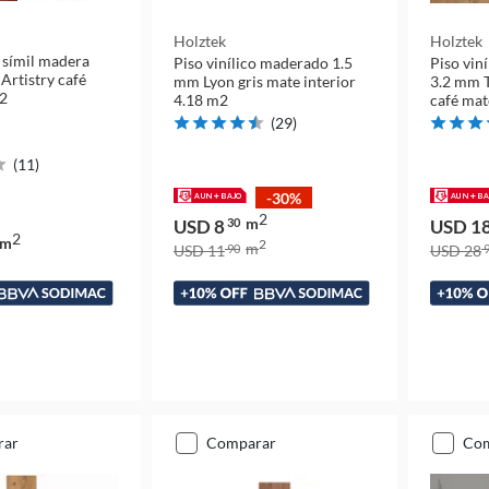
Holztek
Holztek
o símil madera
Piso vinílico maderado 1.5
Piso vin
Artistry café
mm Lyon gris mate interior
3.2 mm T
m2
4.18 m2
café mat
(
29
)
(
11
)
-30%
2
m
USD 8
30
USD 1
2
m
2
m
USD 11
90
USD 28
9
rar
comparar
co