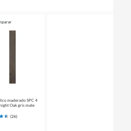
mparar
ílico maderado SPC 4
ight Oak gris mate
(
26
)