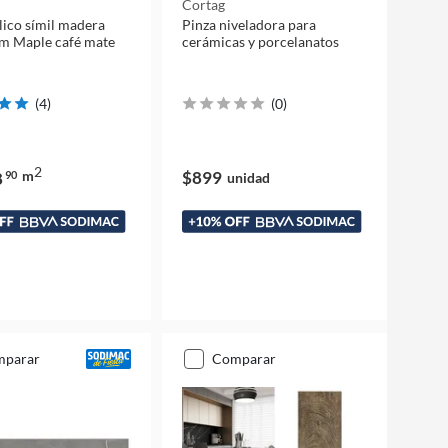
Cortag
ílico símil madera
Pinza niveladora para
m Maple café mate
cerámicas y porcelanatos
(
4
)
(
0
)
2
m
$899
8
90
unidad
mparar
comparar