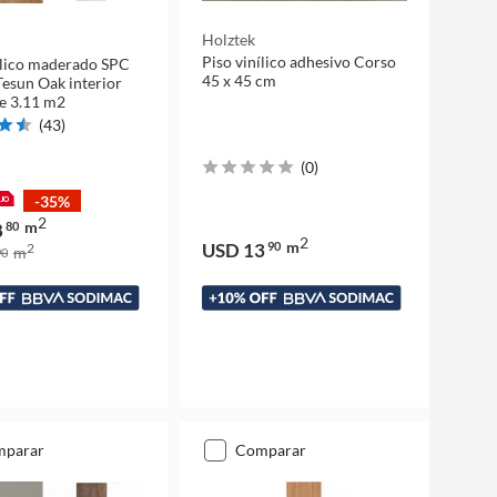
Holztek
Piso vinílico adhesivo Corso
ílico maderado SPC
45 x 45 cm
esun Oak interior
e 3.11 m2
(
43
)
(
0
)
-35%
2
m
8
80
2
m
USD 13
90
2
m
0
mparar
comparar