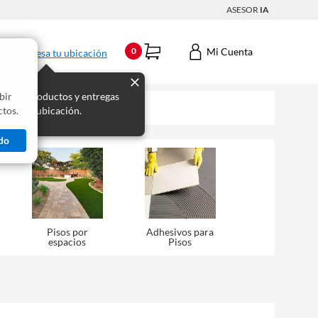
ASESOR
IA
Mi Cuenta
0
Ingresa tu ubicación
bir
s los productos y entregas
tos.
 para tu ubicación.
do
Pisos por
Adhesivos para
espacios
Pisos