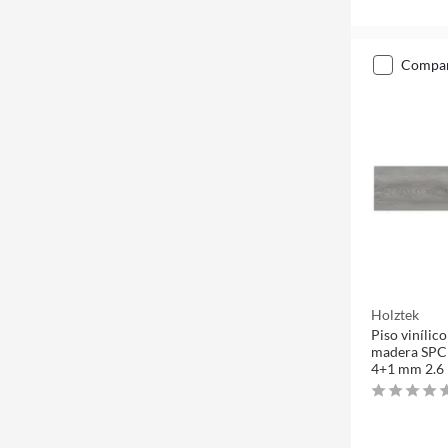
compa
Holztek
Piso vinílico
madera SPC
4+1 mm 2.6