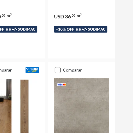
2
2
m
m
0
50
USD 36
50
mparar
comparar