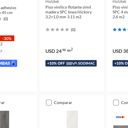
Holztek
Holztek
Piso vinílico flotante simíl
Piso vin
o adhesivo
madera SPC Iowa Hickory
SPC 4 m
x 45 cm
3.2+1.0 mm 3.11 m2
2.6 m2
(
0
)
(
0
)
-30%
2
m
2
m
USD 24
90
USD 3
2
m
rar
comparar
co