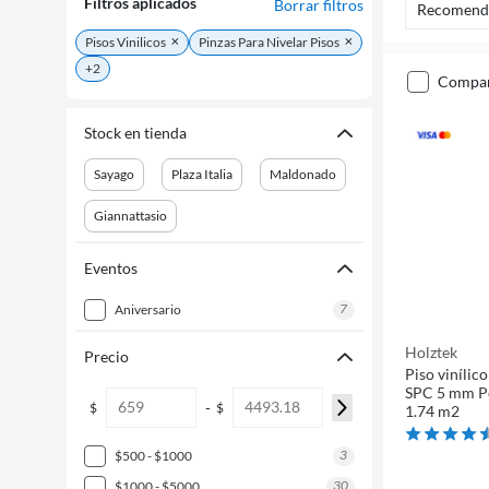
Filtros aplicados
Borrar filtros
Recomend
Pisos Vinilicos
Pinzas Para Nivelar Pisos
+2
compa
Stock en tienda
Sayago
Plaza Italia
Maldonado
Giannattasio
Eventos
7
aniversario
Holztek
Precio
Piso vinílic
SPC 5 mm Pe
-
$
$
1.74 m2
3
$500 - $1000
30
$1000 - $5000