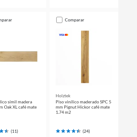
mparar
comparar
Holztek
ílico símil madera
Piso vinílico maderado SPC 5
m Oak XL café mate
mm Pignut Hickor café mate
1.74 m2
(
11
)
(
24
)