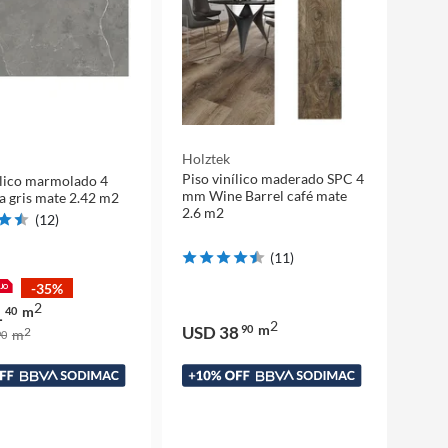
Holztek
Piso vinílico maderado SPC 4
ílico marmolado 4
mm Wine Barrel café mate
 gris mate 2.42 m2
2.6 m2
(
12
)
(
11
)
-35%
2
m
1
40
2
m
USD 38
90
2
m
0