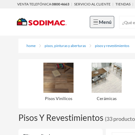
VENTA TELEFÓNICA
0800 4663
|
SERVICIO AL CLIENTE
|
TIENDAS
|
Menú
home
pisos, pinturas y aberturas
pisos y revestimientos
Pisos Viní­licos
Cerámicas
Pisos Y Revestimientos
(
33
producto