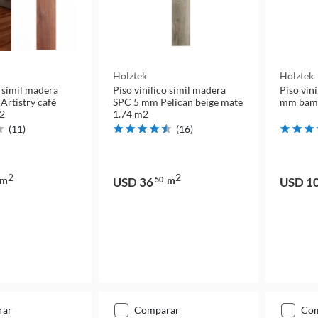
Holztek
Holztek
o símil madera
Piso vinílico símil madera
Piso vin
Artistry café
SPC 5 mm Pelican beige mate
mm bamb
m2
1.74 m2
(
11
)
(
16
)
2
2
m
m
USD 36
50
USD 1
rar
comparar
co