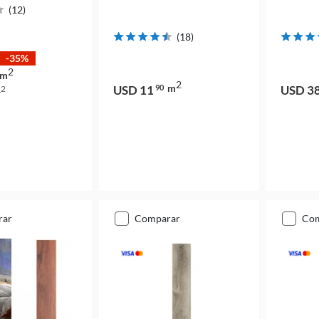
(
12
)
(
18
)
-35%
2
m
2
m
USD 11
90
USD 3
2
m
rar
comparar
co