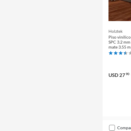
Holztek
Piso vinílic
SPC 3.2 mm 
mate 3.55 
USD 27
90
compa