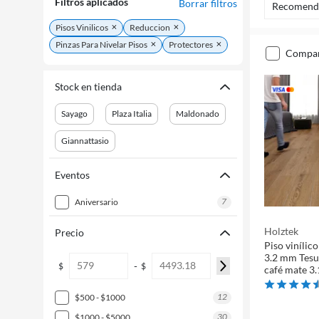
Filtros aplicados
Borrar filtros
Recomend
Pisos Vinilicos
Reduccion
Pinzas Para Nivelar Pisos
Protectores
compa
Stock en tienda
Sayago
Plaza Italia
Maldonado
Giannattasio
Eventos
7
aniversario
Holztek
Precio
Piso viníli
3.2 mm Tesu
-
$
$
café mate 3
12
$500 - $1000
30
$1000 - $5000