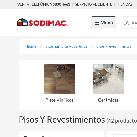
VENTA TELEFÓNICA
0800 4663
|
SERVICIO AL CLIENTE
|
TIENDAS
|
Menú
home
pisos, pinturas y aberturas
pisos y revestimientos
Pisos Viní­licos
Cerámicas
Pisos Y Revestimientos
(
42
producto