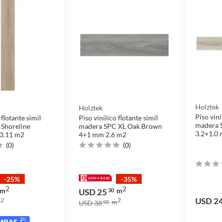
Holztek
Holztek
Piso viní
 flotante simíl
Piso vinílico flotante simíl
madera 
Shoreline
madera SPC XL Oak Brown
3.2+1.0
 3.11 m2
4+1 mm 2.6 m2
(
0
)
(
0
)
-25%
-35%
2
2
m
m
USD 25
30
USD 2
2
2
m
m
USD 38
90