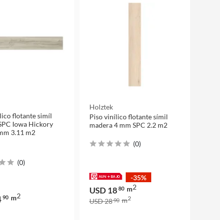
Holztek
lico flotante simíl
Piso vinílico flotante símil
SPC Iowa Hickory
madera 4 mm SPC 2.2 m2
 mm 3.11 m2
(
0
)
(
0
)
-35%
2
m
USD 18
80
2
m
4
90
2
m
USD 28
90