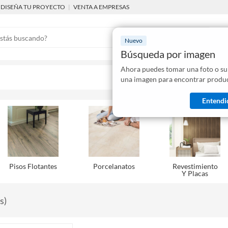
DISEÑA TU PROYECTO
|
VENTA A EMPRESAS
Nuevo
Búsqueda por imagen
Ahora puedes tomar una foto o su
Mostraremo
una imagen para encontrar produc
disponibles
Entendi
Pisos Flotantes
Porcelanatos
Revestimiento
Y Placas
s
)