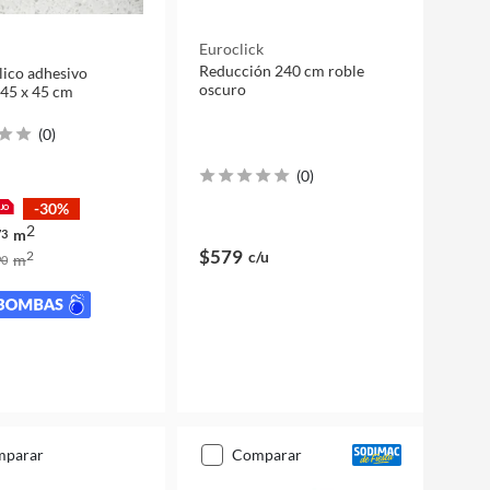
Euroclick
Reducción 240 cm roble
ílico adhesivo
oscuro
45 x 45 cm
(
0
)
(
0
)
-30%
2
m
3
$579
c/u
2
m
0
mparar
comparar