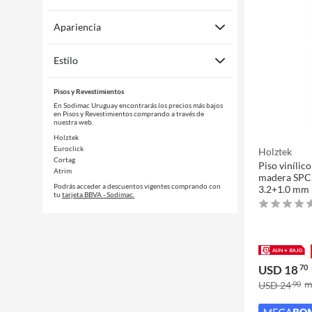
Apariencia
Estilo
Pisos y Revestimientos
En Sodimac Uruguay encontrarás los precios más bajos
en Pisos y Revestimientos comprando a través de
nuestra web.
Holztek
Euroclick
Holztek
Cortag
Piso vinílico
Atrim
madera SPC 
Podrás acceder a descuentos vigentes comprando con
3.2+1.0 mm
tu
tarjeta BBVA - Sodimac.
USD 18
70
USD 24
90