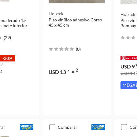
Holztek
Holztek
Piso vinílico adhesivo Corso
o maderado 1.5
Piso vin
45 x 45 cm
s mate interior
Bombay 
(
29
)
(
0
)
-30%
2
m
USD 9
7
2
m
USD 13
90
2
m
USD 13
9
rar
comparar
co