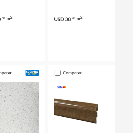
2
2
m
m
0
50
USD 38
90
mparar
comparar