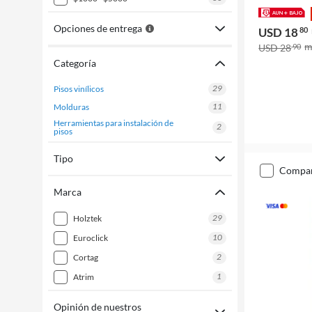
Opciones de entrega
USD 18
80
USD 28
90
Categoría
29
pisos vinílicos
11
molduras
herramientas para instalación de
2
pisos
Tipo
compa
Marca
29
holztek
10
euroclick
2
cortag
1
atrim
Opinión de nuestros