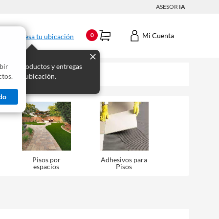
ASESOR
IA
Mi Cuenta
0
Ingresa tu ubicación
bir
s los productos y entregas
tos.
 para tu ubicación.
do
Pisos por
Adhesivos para
espacios
Pisos