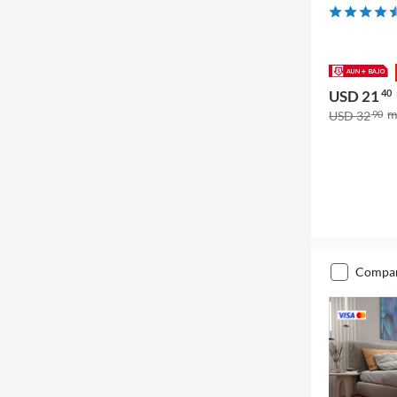
USD 21
40
USD 32
90
compa