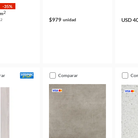
-35%
2
m
$979
USD 4
unidad
2
m
rar
comparar
co