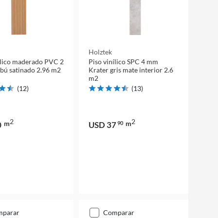
Holztek
ílico maderado PVC 2
Piso vinílico SPC 4 mm
ú satinado 2.96 m2
Krater gris mate interior 2.6
m2
(
12
)
(
13
)
2
2
m
m
0
USD 37
90
mparar
comparar