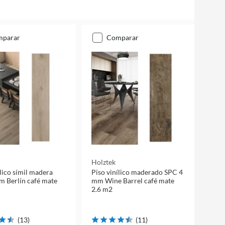
mparar
comparar
Holztek
ílico símil madera
Piso vinílico maderado SPC 4
 Berlín café mate
mm Wine Barrel café mate
2.6 m2
(
13
)
(
11
)