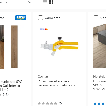
ados
rar
comparar
co
Cortag
Holztek
Pinza niveladora para
Piso vin
co maderado SPC
cerámicas y porcelanatos
SPC 5 mm
n Oak interior
2.32 m2
.11 m2
(
43
)
(
0
)