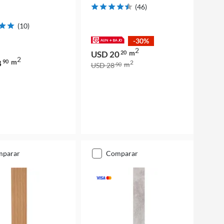
(
46
)
(
10
)
-30%
2
m
USD 20
20
2
m
8
90
2
m
USD 28
90
mparar
comparar