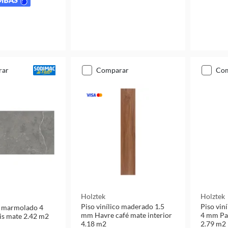
rar
comparar
co
Holztek
Holztek
Piso vinílico maderado 1.5
Piso vin
co marmolado 4
mm Havre café mate interior
4 mm Par
is mate 2.42 m2
4.18 m2
2.79 m2