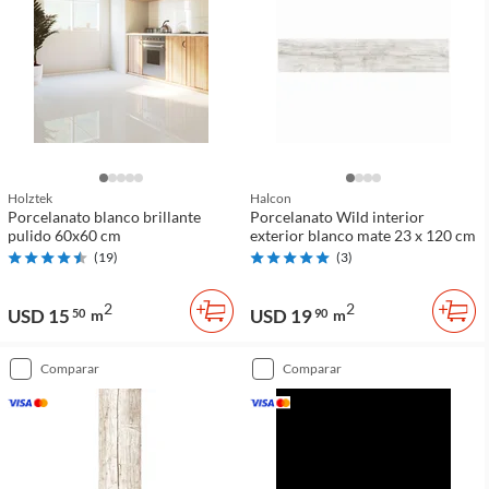
Holztek
Halcon
Porcelanato blanco brillante
Porcelanato Wild interior
pulido 60x60 cm
exterior blanco mate 23 x 120 cm
(
19
)
(
3
)
2
2
USD 15
USD 19
50
m
90
m
comparar
comparar