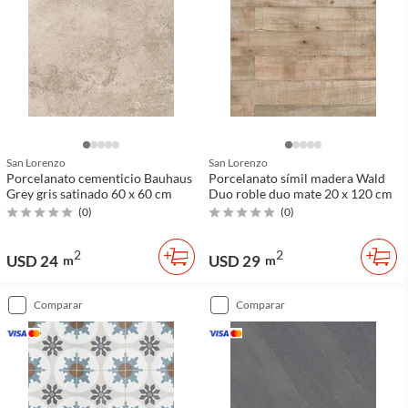
San Lorenzo
San Lorenzo
Porcelanato cementicio Bauhaus
Porcelanato símil madera Wald
Grey gris satinado 60 x 60 cm
Duo roble duo mate 20 x 120 cm
(
0
)
(
0
)
2
2
USD 24
USD 29
m
m
comparar
comparar