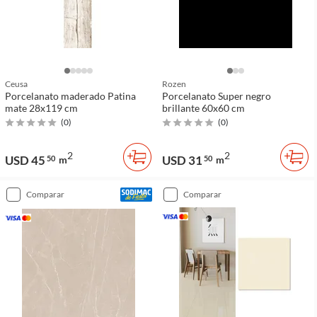
Ceusa
Rozen
Porcelanato maderado Patina
Porcelanato Super negro
mate 28x119 cm
brillante 60x60 cm
(
0
)
(
0
)
2
2
USD 45
USD 31
50
m
50
m
comparar
comparar