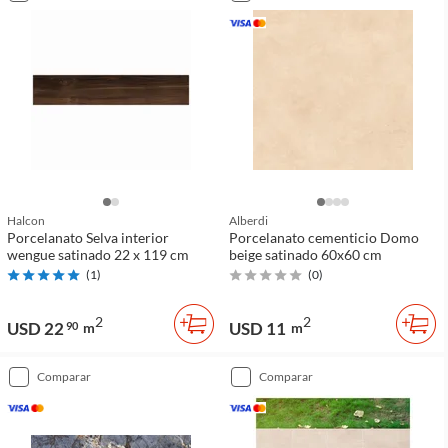
Halcon
Alberdi
Porcelanato Selva interior
Porcelanato cementicio Domo
wengue satinado 22 x 119 cm
beige satinado 60x60 cm
(
1
)
(
0
)
2
2
USD 22
USD 11
90
m
m
comparar
comparar