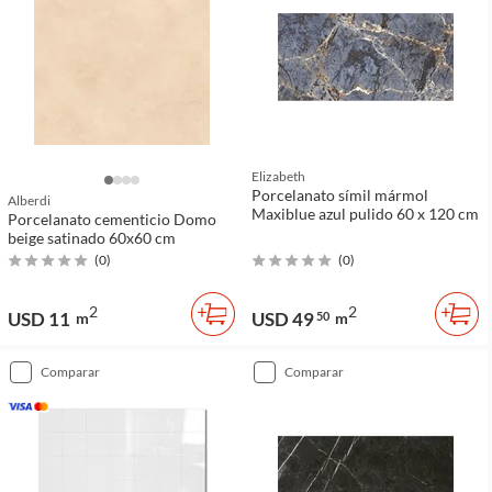
Elizabeth
Porcelanato símil mármol
Alberdi
Maxiblue azul pulido 60 x 120 cm
Porcelanato cementicio Domo
beige satinado 60x60 cm
(
0
)
(
0
)
2
2
USD 11
USD 49
m
50
m
comparar
comparar