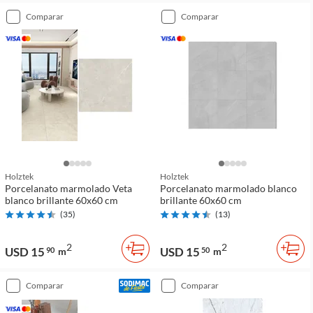
comparar
comparar
Holztek
Holztek
Porcelanato marmolado Veta
Porcelanato marmolado blanco
blanco brillante 60x60 cm
brillante 60x60 cm
(
35
)
(
13
)
2
2
USD 15
USD 15
90
m
50
m
comparar
comparar