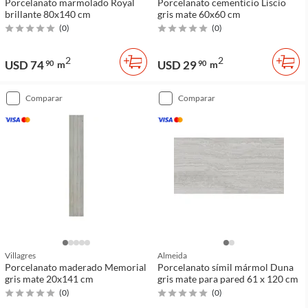
Porcelanato marmolado Royal
Porcelanato cementicio Liscio
brillante 80x140 cm
gris mate 60x60 cm
(
0
)
(
0
)
2
2
USD 74
USD 29
90
m
90
m
comparar
comparar
Villagres
Almeida
Porcelanato maderado Memorial
Porcelanato símil mármol Duna
gris mate 20x141 cm
gris mate para pared 61 x 120 cm
(
0
)
(
0
)