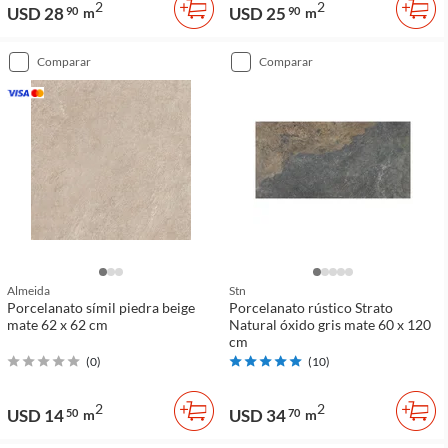
2
2
USD 28
USD 25
90
m
90
m
comparar
comparar
Almeida
Stn
Porcelanato símil piedra beige
Porcelanato rústico Strato
mate 62 x 62 cm
Natural óxido gris mate 60 x 120
cm
(
0
)
(
10
)
2
2
USD 14
USD 34
50
m
70
m