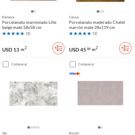
Pamesa
Ceusa
Porcelanato marmolado Lille
Porcelanato maderado Chalet
beige mate 58x58 cm
marrón mate 28x119 cm
(
1
)
(
1
)
2
2
USD 13
USD 45
m
50
m
comparar
comparar
Stn
Rozen