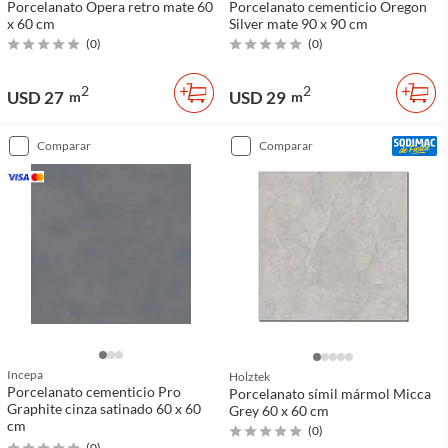
Porcelanato Opera retro mate 60
Porcelanato cementicio Oregon
x 60 cm
Silver mate 90 x 90 cm
(
0
)
(
0
)
2
2
USD 27
USD 29
m
m
comparar
comparar
Incepa
Holztek
Porcelanato cementicio Pro
Porcelanato símil mármol Micca
Graphite cinza satinado 60 x 60
Grey 60 x 60 cm
cm
(
0
)
(
0
)