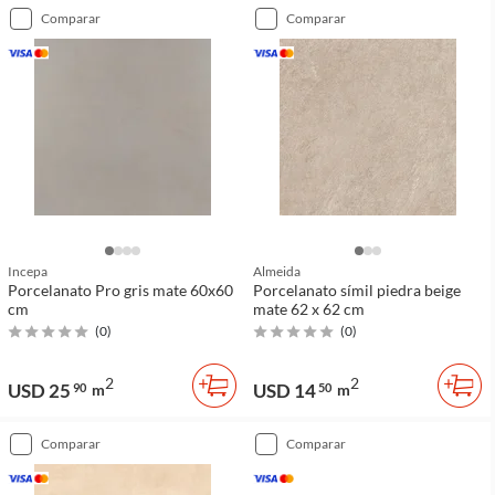
comparar
comparar
Incepa
Almeida
Porcelanato Pro gris mate 60x60
Porcelanato símil piedra beige
cm
mate 62 x 62 cm
(
0
)
(
0
)
2
2
USD 25
USD 14
90
m
50
m
comparar
comparar