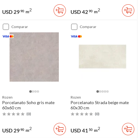
2
2
USD 29
USD 42
90
m
90
m
comparar
comparar
Rozen
Rozen
Porcelanato Soho gris mate
Porcelanato Strada beige mate
60x60 cm
60x30 cm
(
0
)
(
0
)
2
2
USD 29
USD 41
90
m
50
m