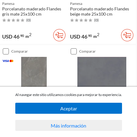
Pamesa
Pamesa
Porcelanato maderado Flandes
Porcelanato maderado Flandes
gris mate 25x100 cm
beige mate 25x100 cm
(
0
)
(
0
)
2
2
USD 46
USD 46
90
m
90
m
comparar
comparar
Al navegar este sitio utilizamos cookies para mejorar tu experiencia.
Aceptar
Gaudi
Incepa
Más información
Porcelanato Roma gris satinado
Porcelanato Pro interior gris
61x120 cm
oscuro mate 90 x 90 cm