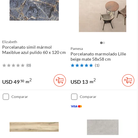
Elizabeth
Porcelanato símil mármol
Pamesa
Maxiblue azul pulido 60 x 120 cm
Porcelanato marmolado Lille
beige mate 58x58 cm
(
0
)
(
1
)
2
2
USD 49
USD 13
50
m
m
comparar
comparar