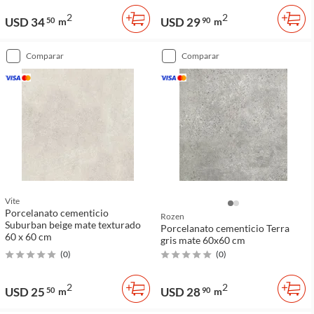
2
2
USD 34
USD 29
50
m
90
m
comparar
comparar
Vite
Porcelanato cementicio
Rozen
Suburban beige mate texturado
Porcelanato cementicio Terra
60 x 60 cm
gris mate 60x60 cm
(
0
)
(
0
)
2
2
USD 25
USD 28
50
m
90
m