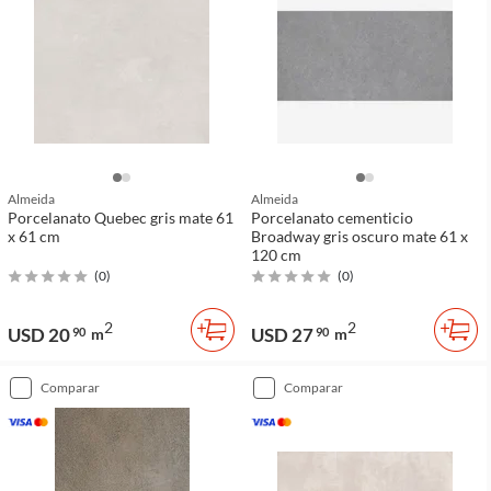
Almeida
Almeida
Porcelanato Quebec gris mate 61
Porcelanato cementicio
x 61 cm
Broadway gris oscuro mate 61 x
120 cm
(
0
)
(
0
)
2
2
USD 20
USD 27
90
m
90
m
comparar
comparar