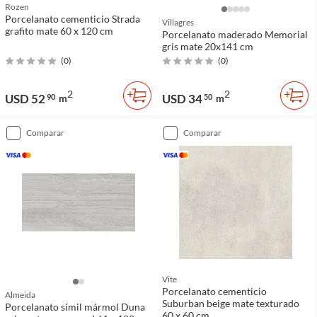
Rozen
Porcelanato cementicio Strada
Villagres
grafito mate 60 x 120 cm
Porcelanato maderado Memorial
gris mate 20x141 cm
(
0
)
(
0
)
2
2
USD 52
USD 34
90
m
50
m
comparar
comparar
Vite
Porcelanato cementicio
Almeida
Suburban beige mate texturado
Porcelanato símil mármol Duna
60 x 60 cm