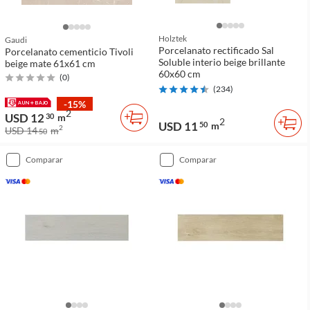
Holztek
Gaudi
Porcelanato rectificado Sal
Porcelanato cementicio Tivoli
Soluble interio beige brillante
beige mate 61x61 cm
60x60 cm
(
0
)
(
234
)
-15%
2
USD 12
30
m
2
USD 11
50
m
2
USD 14
m
50
comparar
comparar