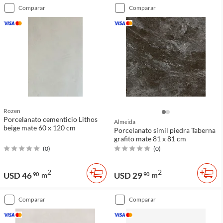
comparar
comparar
Rozen
Porcelanato cementicio Lithos
Almeida
beige mate 60 x 120 cm
Porcelanato símil piedra Taberna
grafito mate 81 x 81 cm
(
0
)
(
0
)
2
2
USD 46
USD 29
90
m
90
m
comparar
comparar