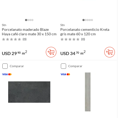
Stn
Stn
Porcelanato maderado Blaze
Porcelanato cementicio Kreta
Haya café claro mate 30 x 150 cm
gris mate 60 x 120 cm
(
0
)
(
0
)
2
2
USD 29
USD 34
90
m
70
m
comparar
comparar