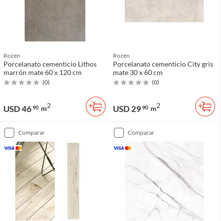
Rozen
Rozen
Porcelanato cementicio Lithos
Porcelanato cementicio City gris
marrón mate 60 x 120 cm
mate 30 x 60 cm
(
0
)
(
0
)
2
2
USD 46
USD 29
90
m
90
m
comparar
comparar