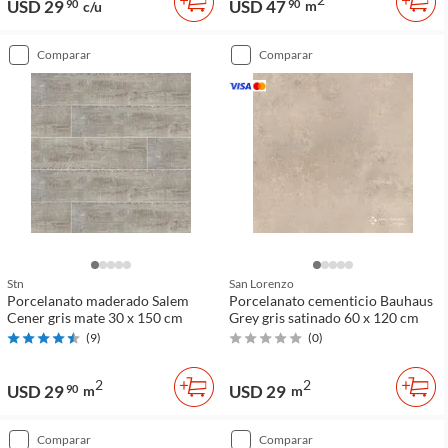
USD 29
USD 47
90
90
m
c/u
comparar
comparar
Stn
San Lorenzo
Porcelanato maderado Salem
Porcelanato cementicio Bauhaus
Cener gris mate 30 x 150 cm
Grey gris satinado 60 x 120 cm
(
9
)
(
0
)
2
2
USD 29
USD 29
90
m
m
comparar
comparar