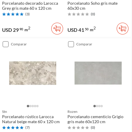
Porcelanato decorado Larocca
Porcelanato Soho gris mate
Grey gris mate 60 x 120 cm
60x30 cm
(
3
)
(
0
)
2
2
USD 29
USD 41
90
m
50
m
comparar
comparar
Stn
Rozen
Porcelanato rústico Larocca
Porcelanato cementicio Grigio
Natural beige mate 60 x 120 cm
gris mate 60x120 cm
(
7
)
(
0
)