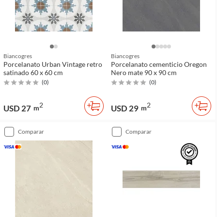
Biancogres
Biancogres
Porcelanato Urban Vintage retro
Porcelanato cementicio Oregon
satinado 60 x 60 cm
Nero mate 90 x 90 cm
(
0
)
(
0
)
2
2
USD 27
USD 29
m
m
comparar
comparar