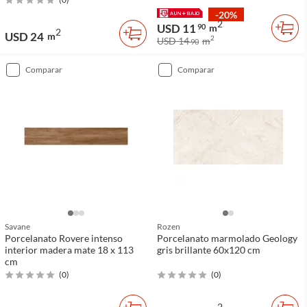
-20%
2
USD 11
90
m
2
USD 24
m
2
USD 14
m
90
comparar
comparar
Savane
Rozen
Porcelanato Rovere intenso
Porcelanato marmolado Geology
interior madera mate 18 x 113
gris brillante 60x120 cm
cm
(
0
)
(
0
)
2