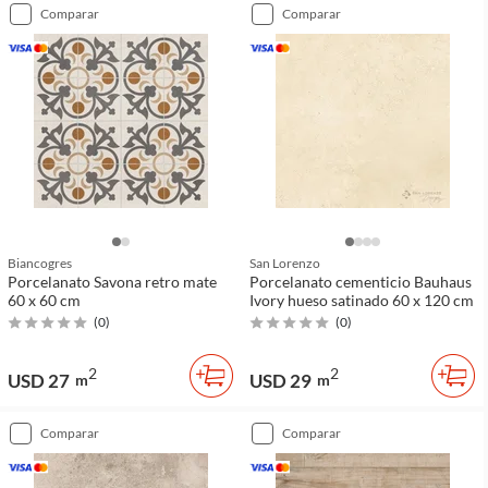
comparar
comparar
Biancogres
San Lorenzo
Porcelanato Savona retro mate
Porcelanato cementicio Bauhaus
60 x 60 cm
Ivory hueso satinado 60 x 120 cm
(
0
)
(
0
)
2
2
USD 27
USD 29
m
m
comparar
comparar