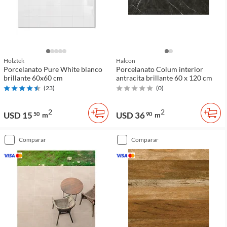
Holztek
Halcon
Porcelanato Pure White blanco
Porcelanato Colum interior
brillante 60x60 cm
antracita brillante 60 x 120 cm
(
23
)
(
0
)
2
2
USD 15
USD 36
50
m
90
m
comparar
comparar