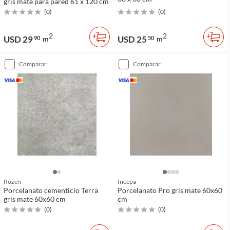
gris mate para pared 61 x 120 cm
(
0
)
(
0
)
2
2
USD 29
USD 25
90
m
50
m
comparar
comparar
Rozen
Incepa
Porcelanato cementicio Terra
Porcelanato Pro gris mate 60x60
gris mate 60x60 cm
cm
(
0
)
(
0
)