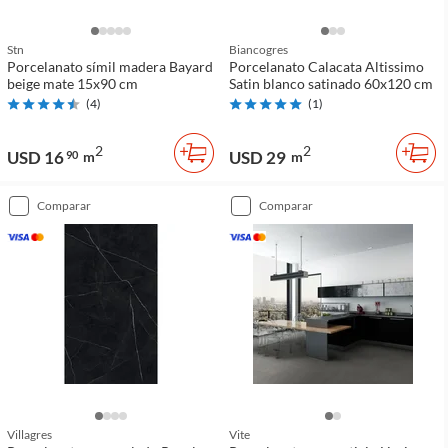
Stn
Biancogres
Porcelanato símil madera Bayard
Porcelanato Calacata Altissimo
beige mate 15x90 cm
Satin blanco satinado 60x120 cm
(
4
)
(
1
)
2
2
USD 16
USD 29
90
m
m
comparar
comparar
Villagres
Vite