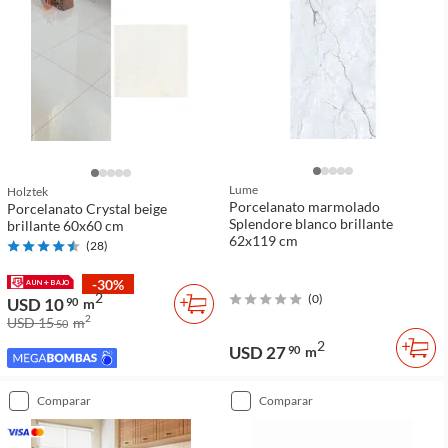
Lume
Holztek
Porcelanato marmolado
Porcelanato Crystal beige
Splendore blanco brillante
brillante 60x60 cm
62x119 cm
(
28
)
-30%
2
(
0
)
USD 10
90
m
2
USD 15
m
50
2
USD 27
90
m
comparar
comparar