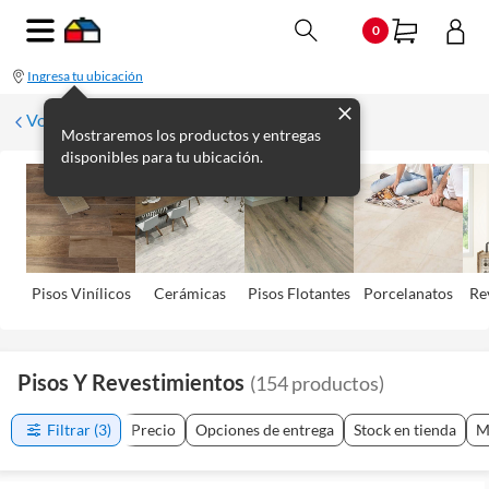
0
Ingresa tu ubicación
Volver
Mostraremos los productos y entregas
disponibles para tu ubicación.
Pisos Viní­licos
Cerámicas
Pisos Flotantes
Porcelanatos
Re
Pisos Y Revestimientos
(
154
productos
)
Filtrar
(3)
Precio
Opciones de entrega
Stock en tienda
M