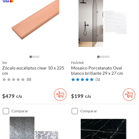
Sm
Holztek
Zócalo eucaliptus clear 10 x 225
Mosaico Porcelanato Oval
cm
blanco brillante 29 x 27 cm
(
0
)
(
1
)
$479
$199
c/u
c/u
comparar
comparar