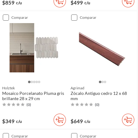
$859
$499
c/u
c/u
comparar
comparar
Holztek
Agrimad
Mosaico Porcelanato Pluma gris
Zócalo Antiguo cedro 12 x 68
brillante 28 x 29 cm
mm
(
0
)
(
0
)
$349
$649
c/u
c/u
comparar
comparar