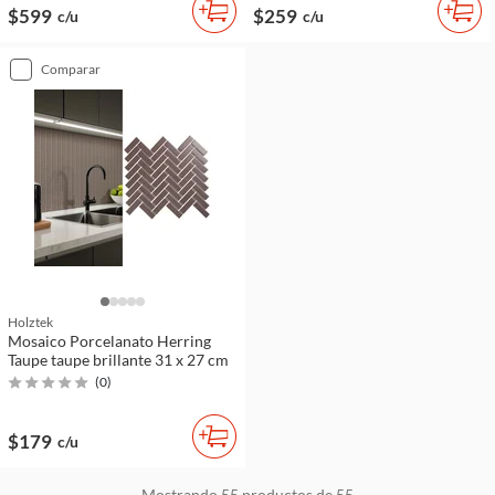
$599
$259
c/u
c/u
comparar
Holztek
Mosaico Porcelanato Herring
Taupe taupe brillante 31 x 27 cm
(
0
)
$179
c/u
Mostrando
55
productos de
55