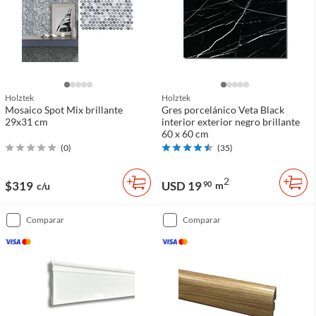
Holztek
Holztek
Mosaico Spot Mix brillante
Gres porcelánico Veta Black
29x31 cm
interior exterior negro brillante
60 x 60 cm
(
0
)
(
35
)
2
$319
USD 19
90
m
c/u
comparar
comparar