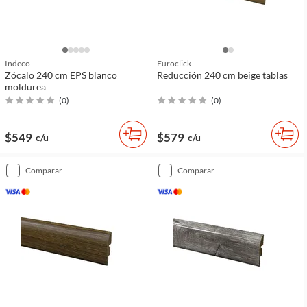
Indeco
Euroclick
Zócalo 240 cm EPS blanco
Reducción 240 cm beige tablas
moldurea
(
0
)
(
0
)
$549
$579
c/u
c/u
comparar
comparar