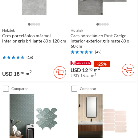
Holztek
Holztek
Gres porcelánico mármol
Gres porcelánico Rust Greige
interior gris brillante 60 x 120 cm
interior exterior gris mate 60 x
60 cm
(
42
)
(
16
)
-25%
2
USD 12
40
m
2
USD 18
50
m
2
USD 16
m
50
comparar
comparar