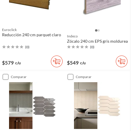
Euroclick
Reducción 240 cm parquet claro
Indeco
Zócalo 240 cm EPS gris moldurea
(
0
)
(
0
)
$579
$549
c/u
c/u
comparar
comparar