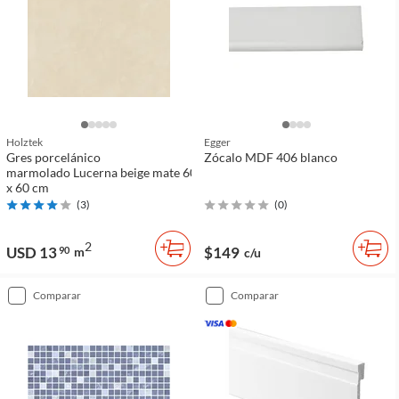
Holztek
Egger
Gres porcelánico
Zócalo MDF 406 blanco
marmolado Lucerna beige mate 60
x 60 cm
(
3
)
(
0
)
2
USD 13
$149
90
m
c/u
comparar
comparar