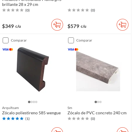
brillante 28 x 29 cm
(
0
)
(
0
)
$349
$579
c/u
c/u
comparar
comparar
Arquifoam
Sm
Zócalo poliestireno 585 wengue
Zócalo de PVC concreto 240 cm
(
1
)
(
0
)