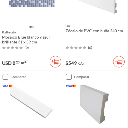
Sm
Zócalo de PVC con buña 240 cm
Raffinato
Mosaico Blue blanco y azul
brillante 31 x 59 cm
(
0
)
(
0
)
2
USD 8
$549
20
m
c/u
comparar
comparar