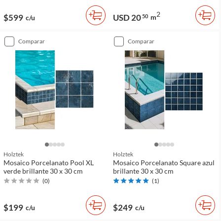
2
$599
USD 20
50
m
c/u
comparar
comparar
Holztek
Holztek
Mosaico Porcelanato Pool XL
Mosaico Porcelanato Square azul
verde brillante 30 x 30 cm
brillante 30 x 30 cm
(
0
)
(
1
)
$199
$249
c/u
c/u