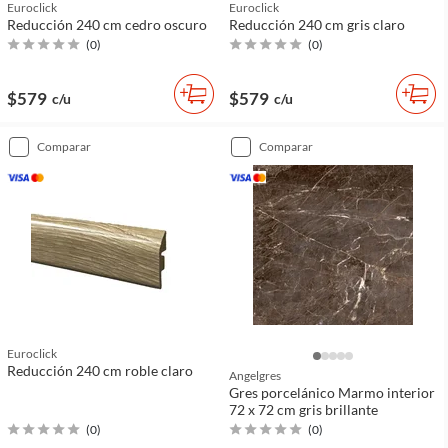
Euroclick
Euroclick
Reducción 240 cm cedro oscuro
Reducción 240 cm gris claro
(
0
)
(
0
)
$579
$579
c/u
c/u
comparar
comparar
Euroclick
Reducción 240 cm roble claro
Angelgres
Gres porcelánico Marmo interior
72 x 72 cm gris brillante
(
0
)
(
0
)