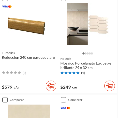
Euroclick
Reducción 240 cm parquet claro
Holztek
Mosaico Porcelanato Lux beige
brillante 29 x 32 cm
(
0
)
(
1
)
$579
$249
c/u
c/u
comparar
comparar