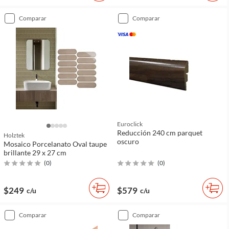
comparar
comparar
Euroclick
Reducción 240 cm parquet
Holztek
oscuro
Mosaico Porcelanato Oval taupe
brillante 29 x 27 cm
(
0
)
(
0
)
$249
$579
c/u
c/u
comparar
comparar