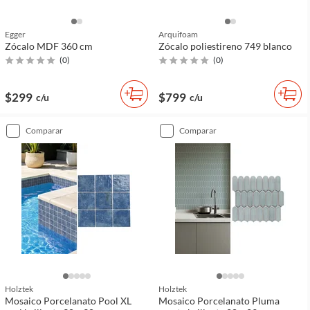
Egger
Arquifoam
Zócalo MDF 360 cm
Zócalo poliestireno 749 blanco
(
0
)
(
0
)
$299
$799
c/u
c/u
comparar
comparar
Holztek
Holztek
Mosaico Porcelanato Pool XL
Mosaico Porcelanato Pluma