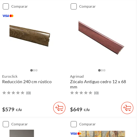
comparar
comparar
Euroclick
Agrimad
Reducción 240 cm rústico
Zócalo Antiguo cedro 12 x 68
mm
(
0
)
(
0
)
$579
$649
c/u
c/u
comparar
comparar