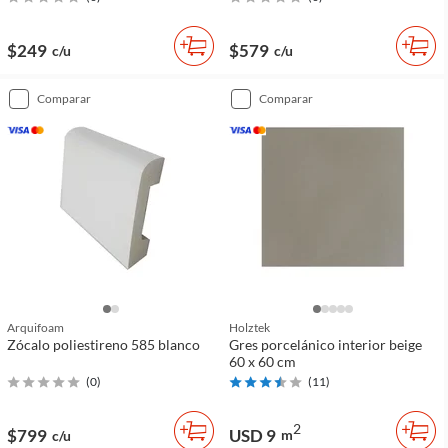
$249
$579
c/u
c/u
comparar
comparar
Arquifoam
Holztek
Zócalo poliestireno 585 blanco
Gres porcelánico interior beige
60 x 60 cm
(
0
)
(
11
)
2
$799
USD 9
m
c/u