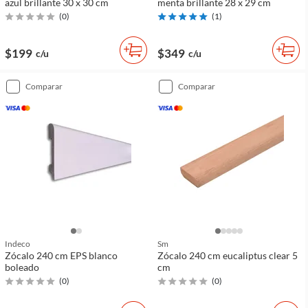
azul brillante 30 x 30 cm
menta brillante 28 x 29 cm
(
0
)
(
1
)
$199
$349
c/u
c/u
comparar
comparar
Indeco
Sm
Zócalo 240 cm EPS blanco
Zócalo 240 cm eucaliptus clear 5
boleado
cm
(
0
)
(
0
)