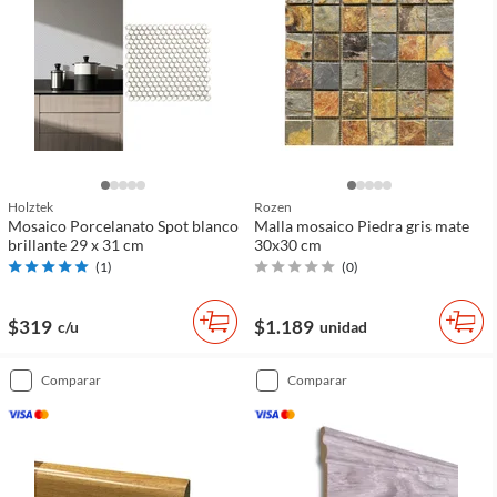
Holztek
Rozen
Mosaico Porcelanato Spot blanco
Malla mosaico Piedra gris mate
brillante 29 x 31 cm
30x30 cm
(
1
)
(
0
)
$319
$1.189
c/u
unidad
comparar
comparar