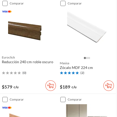
comparar
comparar
Euroclick
Reducción 240 cm roble oscuro
Masisa
Zócalo MDF 224 cm
(
0
)
(
2
)
$579
$189
c/u
c/u
comparar
comparar