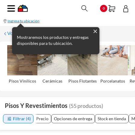
0
Ingresa tu ubicación
Volver
Mostraremos los productos y entregas
disponibles para tu ubicación.
Pisos Viní­licos
Cerámicas
Pisos Flotantes
Porcelanatos
Re
Pisos Y Revestimientos
(
55
productos
)
Filtrar
(4)
Precio
Opciones de entrega
Stock en tienda
M