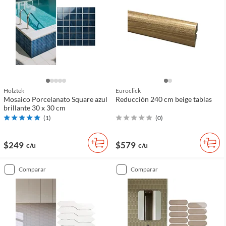
Holztek
Euroclick
Mosaico Porcelanato Square azul
Reducción 240 cm beige tablas
brillante 30 x 30 cm
(
1
)
(
0
)
$249
$579
c/u
c/u
comparar
comparar