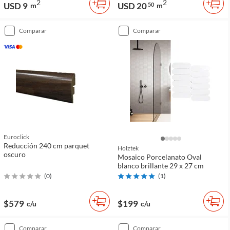
2
2
USD 9
USD 20
m
50
m
comparar
comparar
Euroclick
Reducción 240 cm parquet
Holztek
oscuro
Mosaico Porcelanato Oval
blanco brillante 29 x 27 cm
(
0
)
(
1
)
$579
$199
c/u
c/u
comparar
comparar