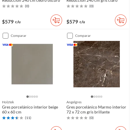
Reducción 240 cm cedro oscuro
Reducción 240 cm gris claro
(
0
)
(
0
)
$579
$579
c/u
c/u
comparar
comparar
Holztek
Angelgres
Gres porcelánico interior beige
Gres porcelánico Marmo interior
60 x 60 cm
72 x 72 cm gris brillante
(
11
)
(
0
)