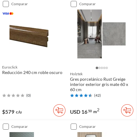
comparar
comparar
Euroclick
Reducción 240 cm roble oscuro
Holztek
Gres porcelánico Rust Greige
interior exterior gris mate 60 x
60 cm
(
0
)
(
42
)
2
$579
USD 16
50
m
c/u
comparar
comparar