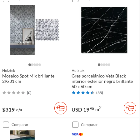
Holztek
Holztek
Mosaico Spot Mix brillante
Gres porcelánico Veta Black
29x31 cm
interior exterior negro brillante
60 x 60 cm
(
0
)
(
35
)
2
$319
USD 19
90
m
c/u
comparar
comparar