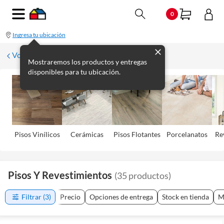
0
Ingresa tu ubicación
Volver
Mostraremos los productos y entregas
disponibles para tu ubicación.
Pisos Viní­licos
Cerámicas
Pisos Flotantes
Porcelanatos
Re
Pisos Y Revestimientos
(
35
productos
)
Filtrar
(3)
Precio
Opciones de entrega
Stock en tienda
M