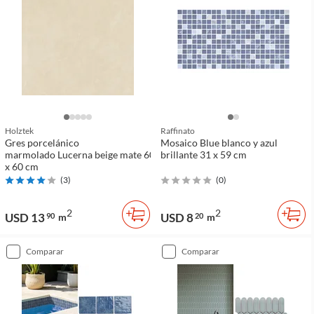
Holztek
Raffinato
Gres porcelánico
Mosaico Blue blanco y azul
marmolado Lucerna beige mate 60
brillante 31 x 59 cm
x 60 cm
(
3
)
(
0
)
2
2
USD 13
USD 8
90
m
20
m
comparar
comparar