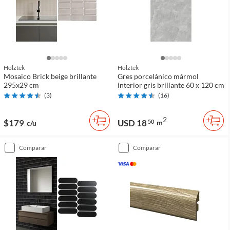
Holztek
Holztek
Mosaico Brick beige brillante
Gres porcelánico mármol
295x29 cm
interior gris brillante 60 x 120 cm
(
3
)
(
16
)
2
$179
USD 18
50
m
c/u
comparar
comparar