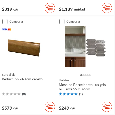
$319
$1.189
c/u
unidad
comparar
comparar
Euroclick
Reducción 240 cm cerezo
Holztek
Mosaico Porcelanato Lux gris
brillante 29 x 32 cm
(
0
)
(
1
)
$579
$249
c/u
c/u