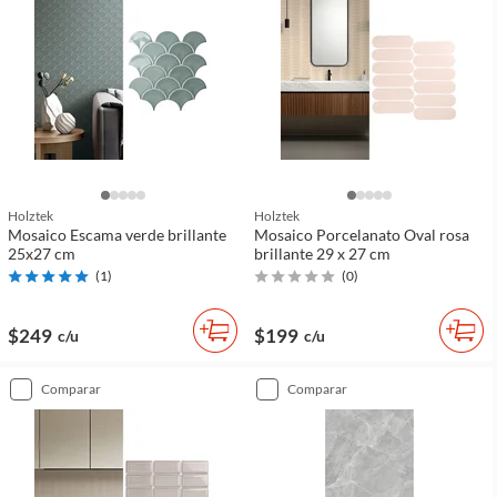
Holztek
Holztek
Mosaico Escama verde brillante
Mosaico Porcelanato Oval rosa
25x27 cm
brillante 29 x 27 cm
(
1
)
(
0
)
$249
$199
c/u
c/u
comparar
comparar