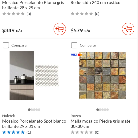
Mosaico Porcelanato Pluma gris
Reducción 240 cm rústico
brillante 28 x 29 cm
(
0
)
(
0
)
$349
$579
c/u
c/u
comparar
comparar
Holztek
Rozen
Mosaico Porcelanato Spot blanco
Malla mosaico Piedra gris mate
brillante 29 x 31 cm
30x30 cm
(
1
)
(
0
)