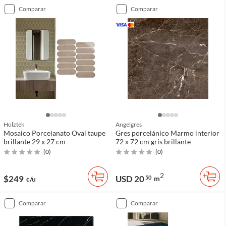
comparar
comparar
Holztek
Angelgres
Mosaico Porcelanato Oval taupe
Gres porcelánico Marmo interior
brillante 29 x 27 cm
72 x 72 cm gris brillante
(
0
)
(
0
)
2
$249
USD 20
50
m
c/u
comparar
comparar