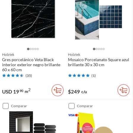
Holztek
Holztek
Gres porcelánico Veta Black
Mosaico Porcelanato Square azul
interior exterior negro brillante
brillante 30 x 30 cm
60 x 60 cm
(
35
)
(
1
)
2
USD 19
$249
90
m
c/u
comparar
comparar