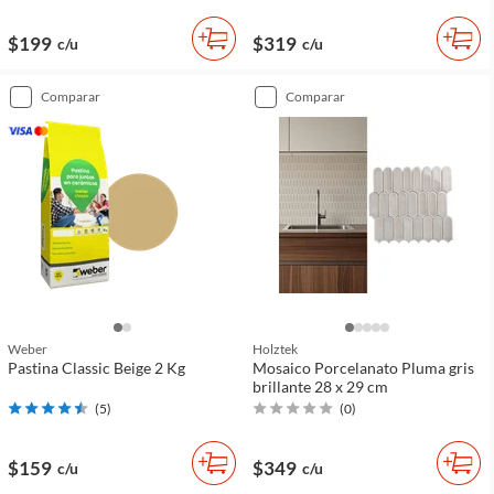
$199
$319
c/u
c/u
comparar
comparar
Weber
Holztek
Pastina Classic Beige 2 Kg
Mosaico Porcelanato Pluma gris
brillante 28 x 29 cm
(
5
)
(
0
)
$159
$349
c/u
c/u