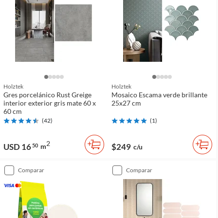
Holztek
Holztek
Gres porcelánico Rust Greige
Mosaico Escama verde brillante
interior exterior gris mate 60 x
25x27 cm
60 cm
(
42
)
(
1
)
2
USD 16
$249
50
m
c/u
comparar
comparar