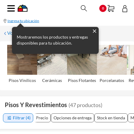
0
Ingresa tu ubicación
Volver
Mostraremos los productos y entregas
disponibles para tu ubicación.
Pisos Viní­licos
Cerámicas
Pisos Flotantes
Porcelanatos
Re
Pisos Y Revestimientos
(
47
productos
)
Filtrar
(4)
Precio
Opciones de entrega
Stock en tienda
M