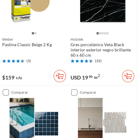
Weber
Holztek
Pastina Classic Beige 2 Kg
Gres porcelánico Veta Black
interior exterior negro brillante
60 x 60 cm
(
5
)
(
35
)
2
$159
USD 19
90
m
c/u
comparar
comparar