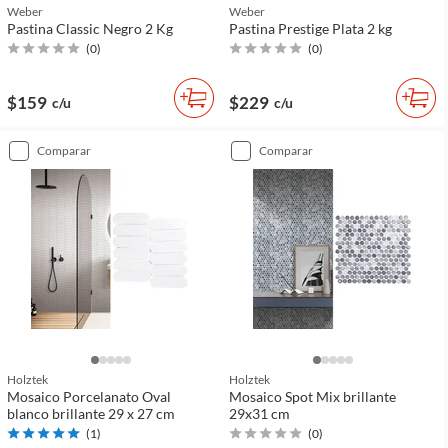
Weber
Weber
Pastina Classic Negro 2 Kg
Pastina Prestige Plata 2 kg
(
0
)
(
0
)
$159
$229
c/u
c/u
comparar
comparar
Holztek
Holztek
Mosaico Porcelanato Oval
Mosaico Spot Mix brillante
blanco brillante 29 x 27 cm
29x31 cm
(
1
)
(
0
)