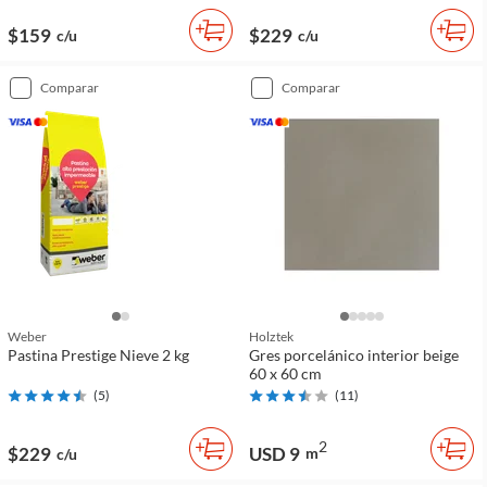
$159
$229
c/u
c/u
comparar
comparar
Weber
Holztek
Pastina Prestige Nieve 2 kg
Gres porcelánico interior beige
60 x 60 cm
(
5
)
(
11
)
2
$229
USD 9
m
c/u