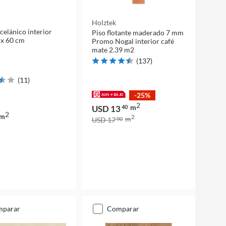
Holztek
celánico interior
Piso flotante maderado 7 mm
 x 60 cm
Promo Nogal interior café
mate 2.39 m2
(
137
)
(
11
)
-25%
2
m
USD 13
40
2
m
2
m
USD 17
90
mparar
comparar