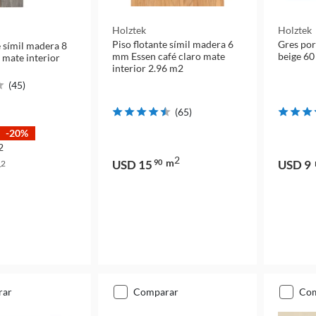
Holztek
Holztek
Piso flotante símil madera 6
Gres por
e símil madera 8
mm Essen café claro mate
beige 60
mate interior
interior 2.96 m2
(
45
)
(
65
)
-20%
2
2
m
USD 15
90
USD 9
2
m
rar
comparar
co