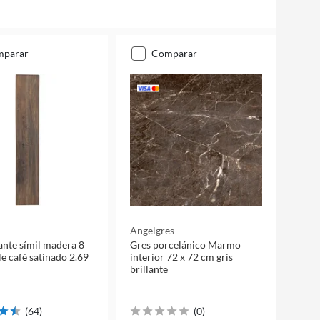
mparar
comparar
Angelgres
tante símil madera 8
Gres porcelánico Marmo
 café satinado 2.69
interior 72 x 72 cm gris
brillante
(
64
)
(
0
)