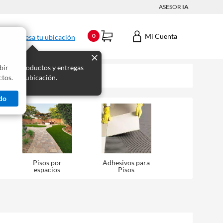
ASESOR
IA
Mi Cuenta
0
Ingresa tu ubicación
bir
s los productos y entregas
tos.
 para tu ubicación.
do
Pisos por
Adhesivos para
espacios
Pisos