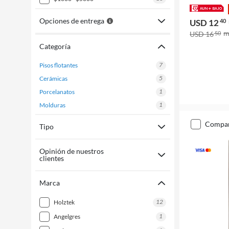
Opciones de entrega
USD 12
40
USD 16
50
Categoría
7
pisos flotantes
5
cerámicas
1
porcelanatos
1
molduras
compa
Tipo
Opinión de nuestros
clientes
Marca
12
holztek
1
angelgres