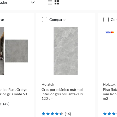
ados
rar
comparar
co
Holztek
Holztek
ánico Rust Greige
Gres porcelánico mármol
Piso flo
erior gris mate 60
interior gris brillante 60 x
mm Roble
120 cm
m2
(
42
)
(
16
)