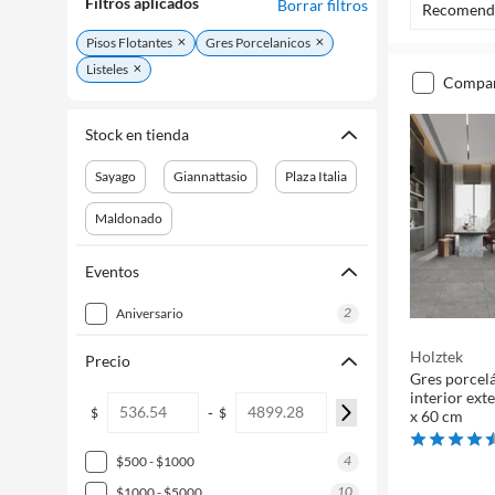
Filtros aplicados
Borrar filtros
Recomend
Pisos Flotantes
Gres Porcelanicos
Listeles
compa
Stock en tienda
Sayago
Giannattasio
Plaza Italia
Maldonado
Eventos
2
aniversario
Holztek
Precio
Gres porcel
interior ext
-
$
$
x 60 cm
4
$500 - $1000
10
$1000 - $5000