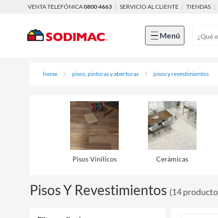
VENTA TELEFÓNICA
0800 4663
|
SERVICIO AL CLIENTE
|
TIENDAS
|
Menú
home
pisos, pinturas y aberturas
pisos y revestimientos
Pisos Viní­licos
Cerámicas
Pisos Y Revestimientos
(
14
producto