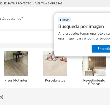
DISEÑA TU PROYECTO
|
VENTA A EMPRESAS
Nuevo
Búsqueda por imagen
Ahora puedes tomar una foto o su
Mostraremo
una imagen para encontrar produc
disponibles
Entendi
Pisos Flotantes
Porcelanatos
Revestimiento
Y Placas
s
)