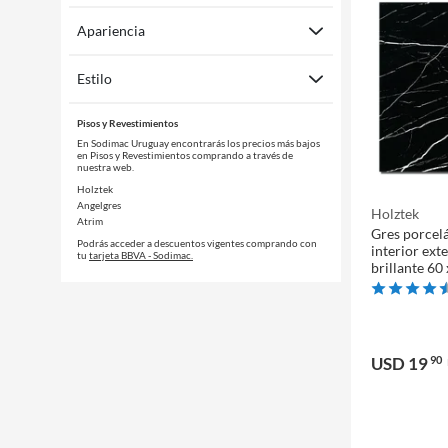
Apariencia
Estilo
Pisos y Revestimientos
En Sodimac Uruguay encontrarás los precios más bajos
en Pisos y Revestimientos comprando a través de
nuestra web.
Holztek
Angelgres
Holztek
Atrim
Gres porcel
Podrás acceder a descuentos vigentes comprando con
interior ext
tu
tarjeta BBVA - Sodimac.
brillante 60
USD 19
90