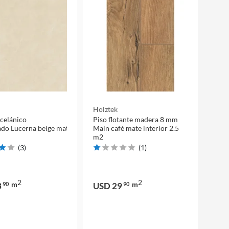
Holztek
celánico
Piso flotante madera 8 mm
do Lucerna beige mate 60
Main café mate interior 2.5
m2
(
3
)
(
1
)
2
2
m
m
3
90
USD 29
90