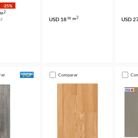
-25%
2
m
2
m
USD 18
50
USD 2
2
m
rar
comparar
co