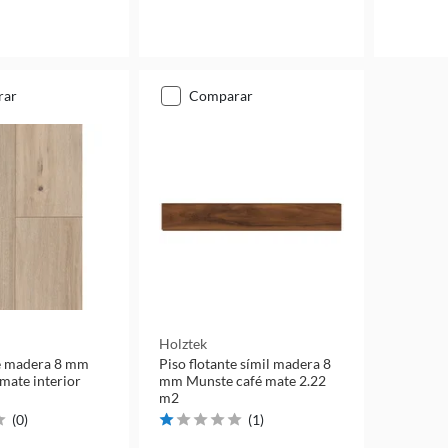
rar
comparar
Holztek
te madera 8 mm
Piso flotante símil madera 8
mate interior
mm Munste café mate 2.22
m2
(
0
)
(
1
)