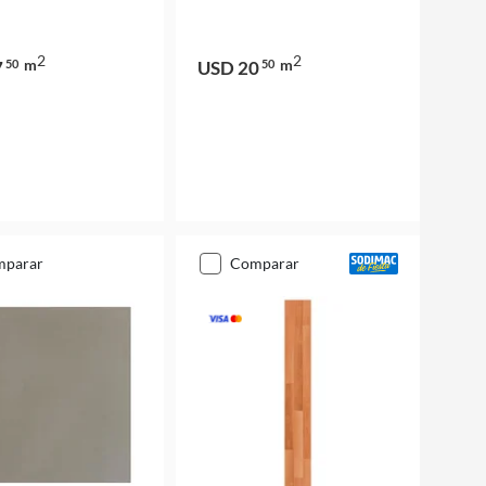
2
2
m
m
7
50
USD 20
50
mparar
comparar