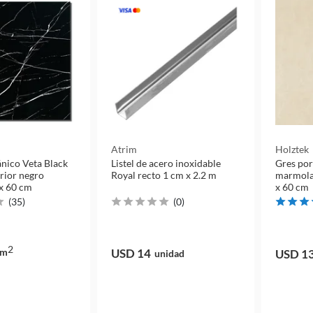
Atrim
Holztek
ánico Veta Black
Listel de acero inoxidable
Gres por
erior negro
Royal recto 1 cm x 2.2 m
marmola
 x 60 cm
x 60 cm
(
35
)
(
0
)
2
m
USD 14
USD 1
unidad