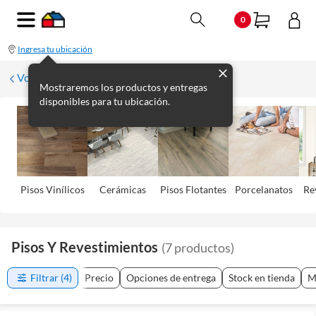
0
Ingresa tu ubicación
Volver
Mostraremos los productos y entregas
disponibles para tu ubicación.
Pisos Viní­licos
Cerámicas
Pisos Flotantes
Porcelanatos
Re
Pisos Y Revestimientos
(
7
productos
)
Filtrar
(4)
Precio
Opciones de entrega
Stock en tienda
M