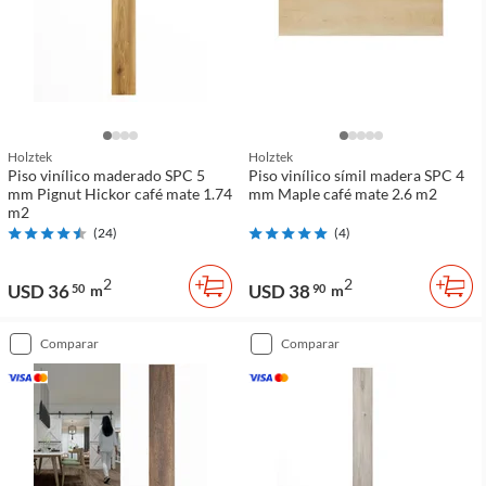
Holztek
Holztek
Piso vinílico maderado SPC 5
Piso vinílico símil madera SPC 4
mm Pignut Hickor café mate 1.74
mm Maple café mate 2.6 m2
m2
(
24
)
(
4
)
2
2
USD 36
USD 38
50
m
90
m
comparar
comparar