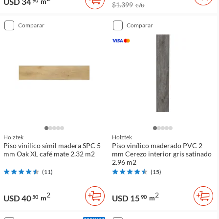
USD 34
90
m
$1.399
c/u
comparar
comparar
Holztek
Holztek
Piso vinílico símil madera SPC 5
Piso vinílico maderado PVC 2
mm Oak XL café mate 2.32 m2
mm Cerezo interior gris satinado
2.96 m2
(
11
)
(
15
)
2
2
USD 40
USD 15
50
m
90
m