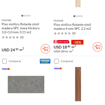
Holztek
Holztek
Piso vinílico flotante simíl
Piso vinílico flotante símil
madera SPC Iowa Hickory
madera 4 mm SPC 2.2 m2
3.2+1.0 mm 3.11 m2
(
0
)
(
0
)
-35%
2
USD 18
80
m
2
USD 24
90
m
2
USD 28
m
90
comparar
comparar