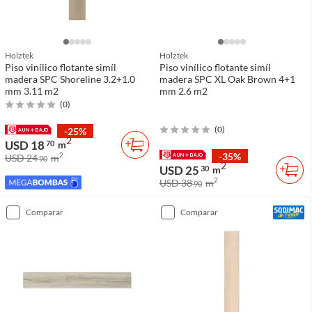
Holztek
Holztek
Piso vinílico flotante simíl
Piso vinílico flotante simíl
madera SPC Shoreline 3.2+1.0
madera SPC XL Oak Brown 4+1
mm 3.11 m2
mm 2.6 m2
(
0
)
(
0
)
-25%
2
USD 18
70
m
-35%
2
USD 24
m
90
2
USD 25
30
m
2
USD 38
m
90
comparar
comparar