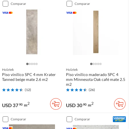
comparar
comparar
Holztek
Holztek
Piso vinílico SPC 4 mm Krater
Piso vinílico maderado SPC 4
Tanned beige mate 2.6 m2
mm Minnesota Oak café mate 2.5
m2
(
12
)
(
26
)
2
2
USD 37
USD 30
90
m
90
m
comparar
comparar