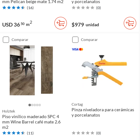
mm Pelican beige mate 1.74 m2
y porcelanatos
(
16
)
(
0
)
2
USD 36
$979
50
m
unidad
comparar
comparar
Cortag
Pinza niveladora para cerámicas
Holztek
y porcelanatos
Piso vinílico maderado SPC 4
mm Wine Barrel café mate 2.6
m2
(
11
)
(
0
)