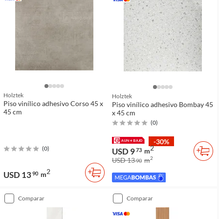
Holztek
Holztek
Piso vinílico adhesivo Corso 45 x
Piso vinílico adhesivo Bombay 45
45 cm
x 45 cm
(
0
)
-30%
2
(
0
)
USD 9
73
m
2
USD 13
m
90
2
USD 13
90
m
comparar
comparar