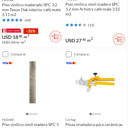
Piso vinílico símil madera SPC
Piso vinílico maderado SPC 3.2
3.2 mm Artistry café mate 3.55
mm Tesun Oak interior café mate
m2
3.11 m2
(
43
)
(
11
)
-35%
2
USD 18
80
m
2
USD 27
90
m
2
USD 28
m
90
comparar
comparar
Holztek
Cortag
Piso vinílico símil madera SPC 5
Pinza niveladora para cerámicas