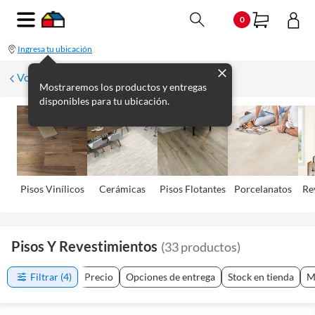
0
Ingresa tu ubicación
Volver
Mostraremos los productos y entregas
disponibles para tu ubicación.
Pisos Viní­licos
Cerámicas
Pisos Flotantes
Porcelanatos
Re
Pisos Y Revestimientos
(
33
productos
)
Filtrar
(4)
Precio
Opciones de entrega
Stock en tienda
M