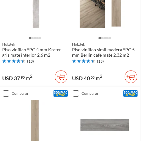
Holztek
Holztek
Piso vinílico SPC 4 mm Krater
Piso vinílico símil madera SPC 5
gris mate interior 2.6 m2
mm Berlín café mate 2.32 m2
(
13
)
(
13
)
2
2
USD 37
USD 40
90
m
50
m
comparar
comparar