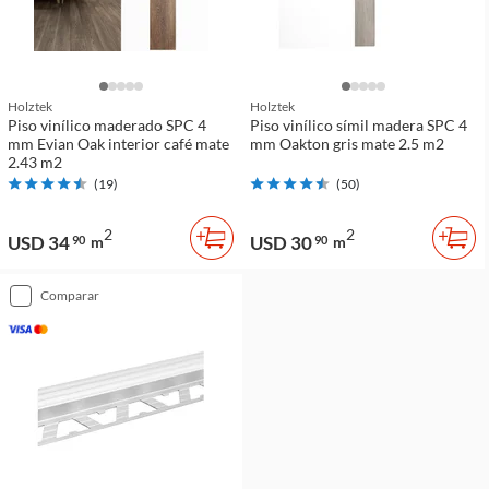
Holztek
Holztek
Piso vinílico maderado SPC 4
Piso vinílico símil madera SPC 4
mm Evian Oak interior café mate
mm Oakton gris mate 2.5 m2
2.43 m2
(
19
)
(
50
)
2
2
USD 34
USD 30
90
m
90
m
comparar