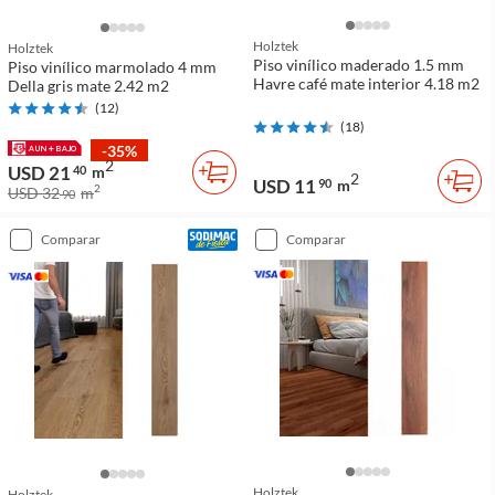
Holztek
Holztek
Piso vinílico maderado 1.5 mm
Piso vinílico marmolado 4 mm
Havre café mate interior 4.18 m2
Della gris mate 2.42 m2
(
12
)
(
18
)
-35%
2
USD 21
40
m
2
USD 11
90
m
2
USD 32
m
90
comparar
comparar
Holztek
Holztek