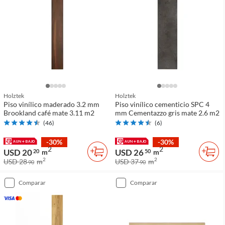
Holztek
Holztek
Piso vinílico maderado 3.2 mm
Piso vinílico cementicio SPC 4
Brookland café mate 3.11 m2
mm Cementazzo gris mate 2.6 m2
(
46
)
(
6
)
-30%
-30%
2
2
USD 20
USD 26
20
m
50
m
2
2
USD 28
m
USD 37
m
90
90
comparar
comparar