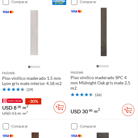
comparar
comparar
Holztek
Holztek
Piso vinílico maderado SPC 4
Piso vinílico maderado 1.5 mm
mm Midnight Oak gris mate 2.5
Lyon gris mate interior 4.18 m2
m2
(
29
)
(
26
)
-30%
2
USD 8
30
m
2
USD 30
90
m
2
USD 11
m
90
comparar
comparar