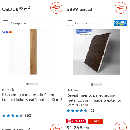
2
USD 38
$899
90
m
unidad
comparar
comparar
Holztek
Holztek
Piso vinílico maderado 4 mm
Revestimiento pared siding
Lucile Hickory café mate 2.43 m2
metalico simíl madera exterior
38 x 380 cm
(
23
)
(
16
)
-9%
$1.269
c/u
2