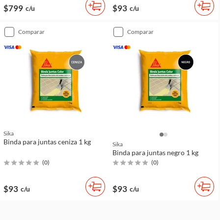
$799
$93
c/u
c/u
comparar
comparar
Sika
Binda para juntas ceniza 1 kg
Sika
Binda para juntas negro 1 kg
(
0
)
(
0
)
$93
$93
c/u
c/u