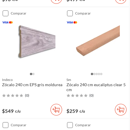
comparar
comparar
Indeco
Sm
Zócalo 240 cm EPS gris moldurea
Zócalo 240 cm eucaliptus clear 5
cm
(
0
)
(
0
)
$549
$259
c/u
c/u
comparar
comparar