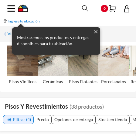
0
Ingresa tu ubicación
Volver
Mostraremos los productos y entregas
disponibles para tu ubicación.
Pisos Viní­licos
Cerámicas
Pisos Flotantes
Porcelanatos
Re
Pisos Y Revestimientos
(
38
productos
)
Filtrar
(4)
Precio
Opciones de entrega
Stock en tienda
M