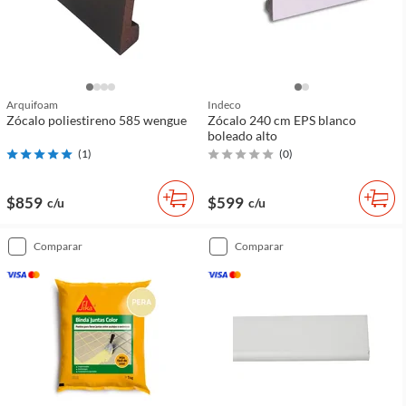
Arquifoam
Indeco
Zócalo poliestireno 585 wengue
Zócalo 240 cm EPS blanco
boleado alto
(
1
)
(
0
)
$859
$599
c/u
c/u
comparar
comparar