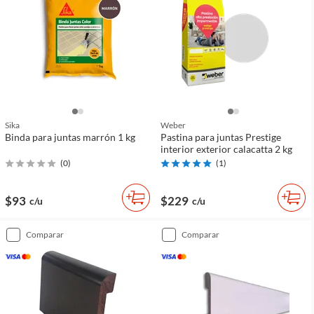
Sika
Weber
Binda para juntas marrón 1 kg
Pastina para juntas Prestige
interior exterior calacatta 2 kg
(
0
)
(
1
)
$93
$229
c/u
c/u
comparar
comparar