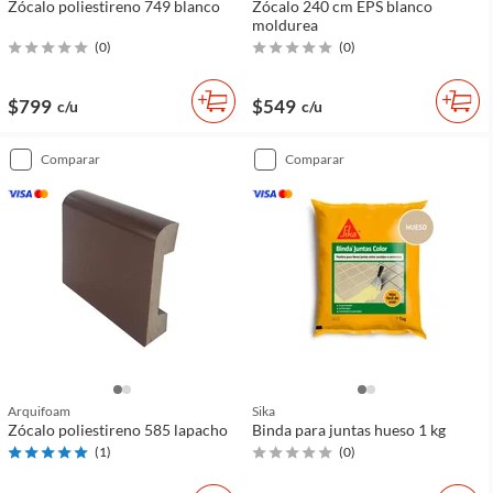
Zócalo poliestireno 749 blanco
Zócalo 240 cm EPS blanco
moldurea
(
0
)
(
0
)
$799
$549
c/u
c/u
comparar
comparar
Arquifoam
Sika
Zócalo poliestireno 585 lapacho
Binda para juntas hueso 1 kg
(
1
)
(
0
)