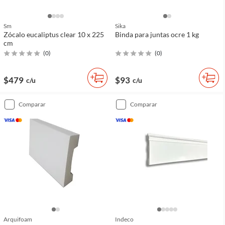
Sm
Sika
Zócalo eucaliptus clear 10 x 225
Binda para juntas ocre 1 kg
cm
(
0
)
(
0
)
$479
$93
c/u
c/u
comparar
comparar
Arquifoam
Indeco