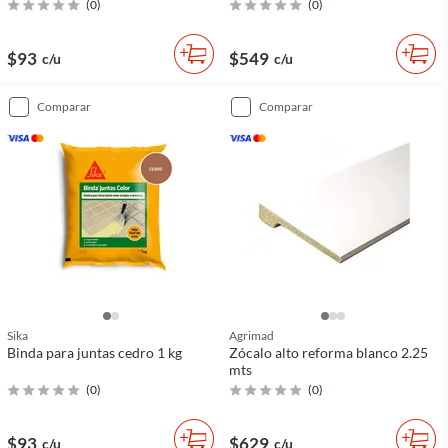
(
0
)
(
0
)
$93
$549
c/u
c/u
comparar
comparar
Sika
Agrimad
Binda para juntas cedro 1 kg
Zócalo alto reforma blanco 2.25
mts
(
0
)
(
0
)
$93
$629
c/u
c/u