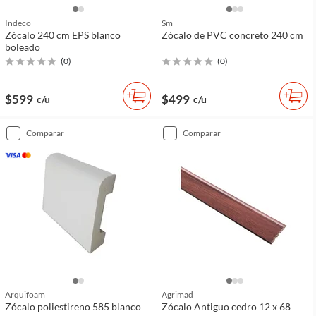
Indeco
Sm
Zócalo 240 cm EPS blanco
Zócalo de PVC concreto 240 cm
boleado
(
0
)
(
0
)
$599
$499
c/u
c/u
comparar
comparar
Arquifoam
Agrimad
Zócalo poliestireno 585 blanco
Zócalo Antiguo cedro 12 x 68