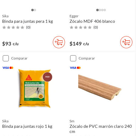
Sika
Egger
Binda para juntas pera 1 kg
Zócalo MDF 406 blanco
(
0
)
(
0
)
$93
$149
c/u
c/u
comparar
comparar
Sika
Sm
Binda para juntas rojo 1 kg
Zócalo de PVC marrón claro 240
cm