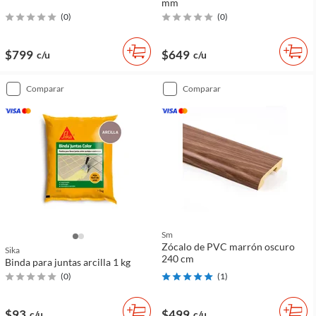
mm
(
0
)
(
0
)
$799
$649
c/u
c/u
comparar
comparar
Sm
Zócalo de PVC marrón oscuro
Sika
240 cm
Binda para juntas arcilla 1 kg
(
0
)
(
1
)
$93
$499
c/u
c/u