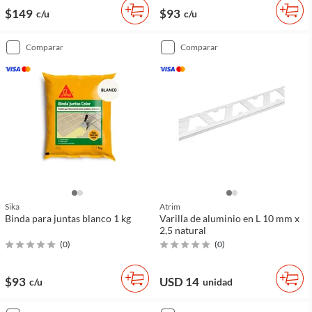
$149
$93
c/u
c/u
comparar
comparar
Sika
Atrim
Binda para juntas blanco 1 kg
Varilla de aluminio en L 10 mm x
2,5 natural
(
0
)
(
0
)
$93
USD 14
c/u
unidad