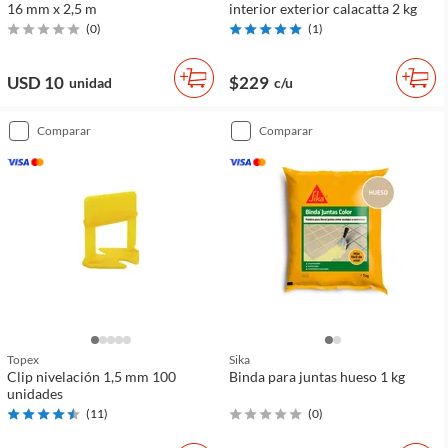
16 mm x 2,5 m
interior exterior calacatta 2 kg
(
0
)
(
1
)
USD 10
$229
unidad
c/u
comparar
comparar
Topex
Sika
Clip nivelación 1,5 mm 100
Binda para juntas hueso 1 kg
unidades
(
11
)
(
0
)