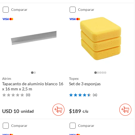
comparar
comparar
Atrim
Topex
Tapacanto de aluminio blanco 16
Set de 3 esponjas
x 16 mm x 2,5 m
(
0
)
(
6
)
USD 10
$189
unidad
c/u
comparar
comparar