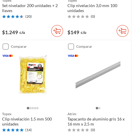
Topex
Topex
Set nivelador 200 unidades + 2
Clip nivelación 3,0 mm 100
llaves
unidades
(
20
)
(
0
)
$1.249
$149
c/u
c/u
comparar
comparar
Topex
Atrim
Clip nivelación 1.5 mm 500
Tapacanto de aluminio gris 16 x
unidades
16 mm x 2,5 m
(
14
)
(
0
)