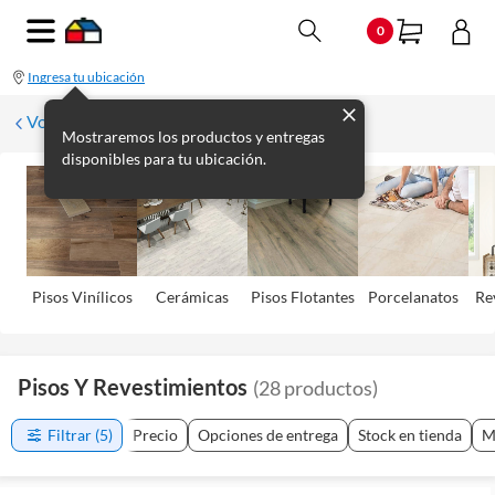
0
Ingresa tu ubicación
Volver
Mostraremos los productos y entregas
disponibles para tu ubicación.
Pisos Viní­licos
Cerámicas
Pisos Flotantes
Porcelanatos
Re
Pisos Y Revestimientos
(
28
productos
)
Filtrar
(5)
Precio
Opciones de entrega
Stock en tienda
M