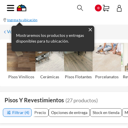
0
Ingresa tu ubicación
Volver
Mostraremos los productos y entregas
disponibles para tu ubicación.
Pisos Viní­licos
Cerámicas
Pisos Flotantes
Porcelanatos
Re
Pisos Y Revestimientos
(
27
productos
)
Filtrar
(4)
Precio
Opciones de entrega
Stock en tienda
M