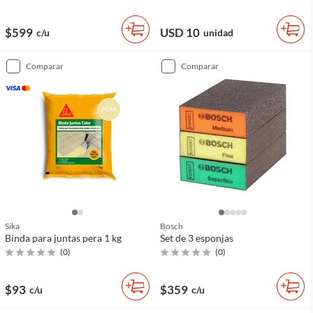
$599
USD 10
c/u
unidad
comparar
comparar
Sika
Bosch
Binda para juntas pera 1 kg
Set de 3 esponjas
(
0
)
(
0
)
$93
$359
c/u
c/u