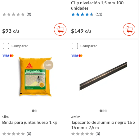
Clip nivelación 1,5 mm 100
unidades
(
0
)
(
11
)
$93
$149
c/u
c/u
comparar
comparar
Sika
Atrim
Binda para juntas hueso 1 kg
Tapacanto de aluminio negro 16 x
16 mm x 2,5 m
(
0
)
(
0
)