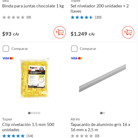
Sika
Topex
Binda para juntas chocolate 1 kg
Set nivelador 200 unidades + 2
llaves
(
0
)
(
20
)
$93
$1.249
c/u
c/u
comparar
comparar
Topex
Atrim
Clip nivelación 1.5 mm 500
Tapacanto de aluminio gris 16 x
unidades
16 mm x 2,5 m
(
14
)
(
0
)