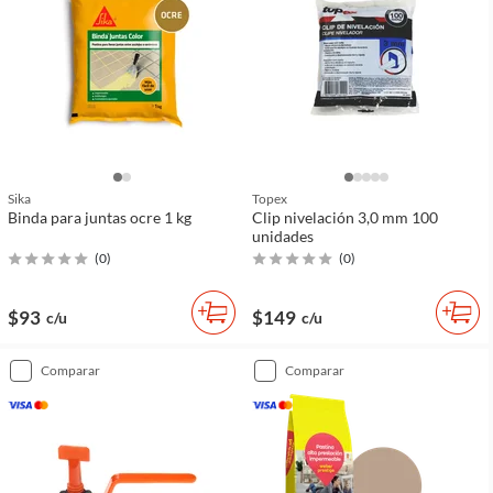
Sika
Topex
Binda para juntas ocre 1 kg
Clip nivelación 3,0 mm 100
unidades
(
0
)
(
0
)
$93
$149
c/u
c/u
comparar
comparar