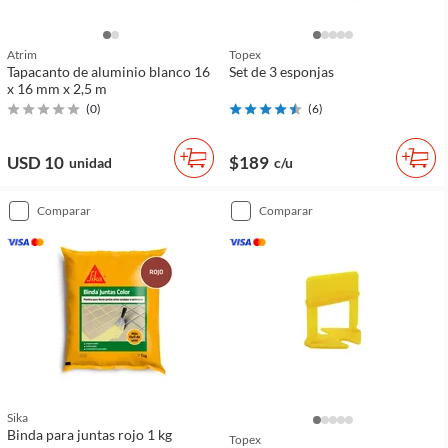
Atrim
Topex
Tapacanto de aluminio blanco 16
Set de 3 esponjas
x 16 mm x 2,5 m
(
0
)
(
6
)
USD 10
$189
unidad
c/u
comparar
comparar
Sika
Binda para juntas rojo 1 kg
Topex