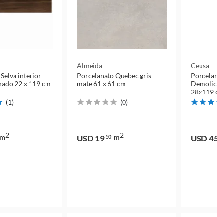
Almeida
Ceusa
Selva interior
Porcelanato Quebec gris
Porcela
nado 22 x 119 cm
mate 61 x 61 cm
Demolic
28x119 
(
1
)
(
0
)
2
2
m
m
USD 19
50
USD 4