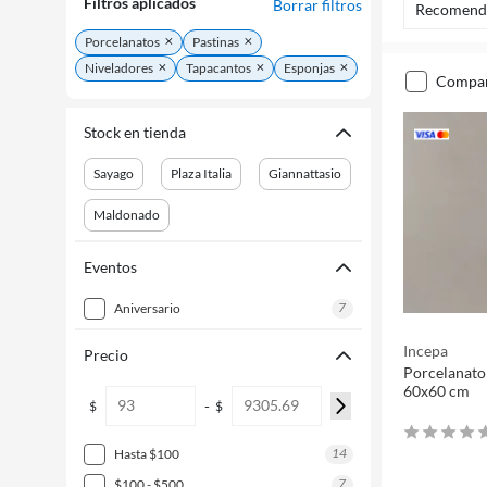
Filtros aplicados
Borrar filtros
Recomend
Porcelanatos
Pastinas
Niveladores
Tapacantos
Esponjas
compa
Stock en tienda
Sayago
Plaza Italia
Giannattasio
Maldonado
Eventos
7
aniversario
Incepa
Precio
Porcelanato
60x60 cm
-
$
$
14
hasta $100
7
$100 - $500