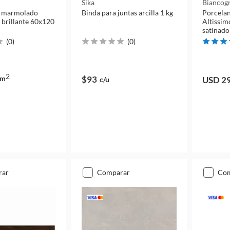
Sika
Biancog
o marmolado
Binda para juntas arcilla 1 kg
Porcelan
 brillante 60x120
Altissim
satinad
(
0
)
(
0
)
2
m
$93
USD 2
c/u
rar
comparar
co