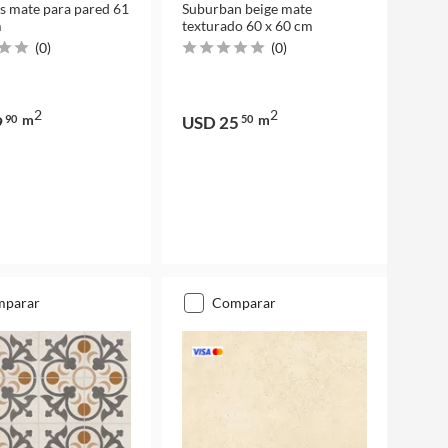
s mate para pared 61
Suburban beige mate
m
texturado 60 x 60 cm
(
0
)
(
0
)
2
2
m
m
9
90
USD 25
50
mparar
comparar