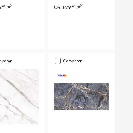
2
2
m
m
6
90
USD 29
90
mparar
comparar