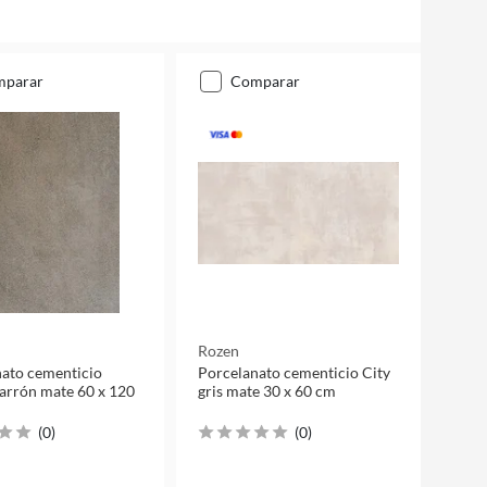
mparar
comparar
Rozen
ato cementicio
Porcelanato cementicio City
arrón mate 60 x 120
gris mate 30 x 60 cm
(
0
)
(
0
)