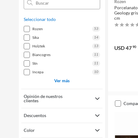
Rozen
Porcelanat
Geology gris
cm
Seleccionar todo
53
rozen
14
sika
13
holztek
USD 47
90
11
biancogres
11
stn
10
incepa
Ver más
Opinión de nuestros
clientes
compa
Descuentos
Color