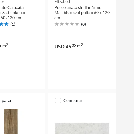
res
Elizabeth
ato Calacata
Porcelanato símil mármol
o Satin blanco
Maxiblue azul pulido 60 x 120
o 60x120 cm
cm
(
1
)
(
0
)
2
2
m
m
9
USD 49
50
mparar
comparar