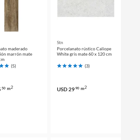
Stn
nato maderado
Porcelanato rústico Caliope
ión marrón mate
White gris mate 60 x 120 cm
cm
(
5
)
(
3
)
2
2
m
m
5
50
USD 29
90