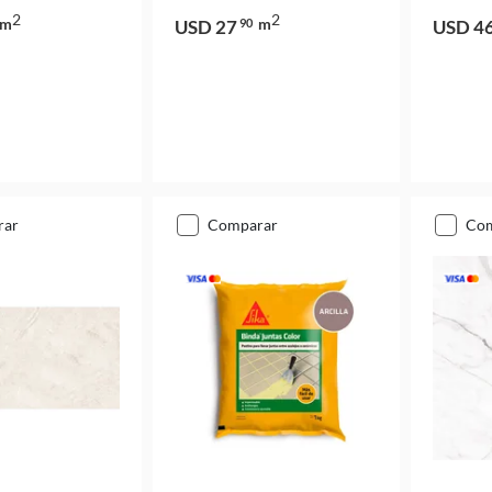
2
2
m
m
USD 27
90
USD 4
rar
comparar
co