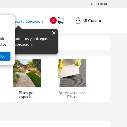
ASESOR
IA
Mi Cuenta
0
Ingresa tu ubicación
bir
s los productos y entregas
tos.
 para tu ubicación.
do
Pisos por
Adhesivos para
espacios
Pisos