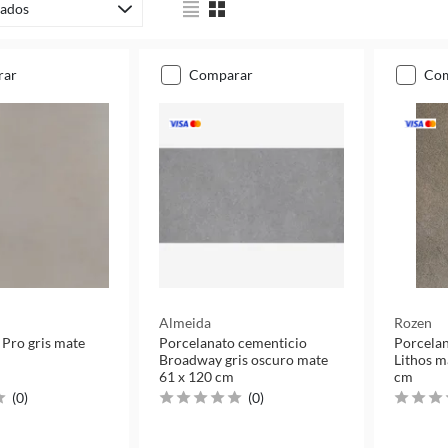
ados
rar
comparar
co
Almeida
Rozen
 Pro gris mate
Porcelanato cementicio
Porcelan
Broadway gris oscuro mate
Lithos m
61 x 120 cm
cm
(
0
)
(
0
)