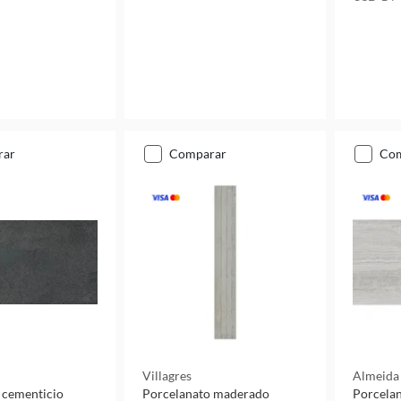
rar
comparar
co
Villagres
Almeida
 cementicio
Porcelanato maderado
Porcelan