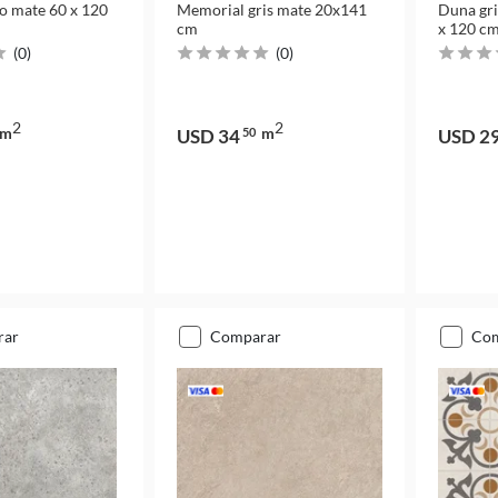
to mate 60 x 120
Memorial gris mate 20x141
Duna gri
cm
x 120 c
(
0
)
(
0
)
2
2
m
m
USD 34
50
USD 2
rar
comparar
co