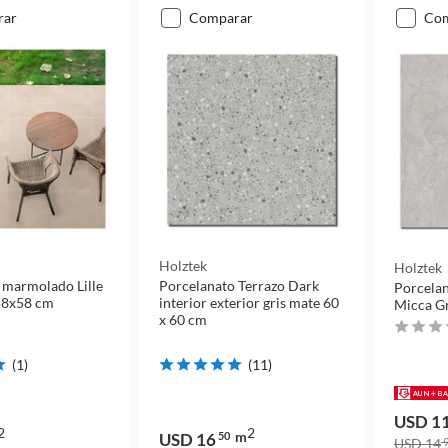
rar
comparar
co
Holztek
Holztek
 marmolado Lille
Porcelanato Terrazo Dark
Porcelan
58x58 cm
interior exterior gris mate 60
Micca Gr
x 60 cm
(
1
)
(
11
)
USD 1
2
2
m
USD 16
50
USD 14
9