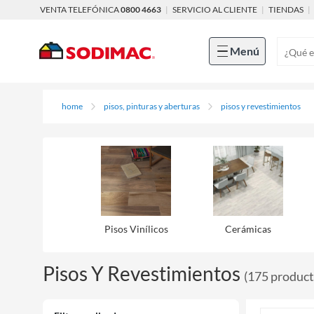
VENTA TELEFÓNICA
0800 4663
|
SERVICIO AL CLIENTE
|
TIENDAS
|
Menú
home
pisos, pinturas y aberturas
pisos y revestimientos
Pisos Viní­licos
Cerámicas
Pisos Y Revestimientos
(
175
produc