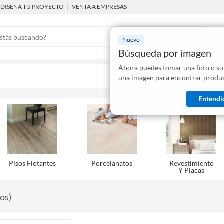
DISEÑA TU PROYECTO
|
VENTA A EMPRESAS
Nuevo
Búsqueda por imagen
Ahora puedes tomar una foto o su
Mostraremo
una imagen para encontrar produc
disponibles
Entendi
Pisos Flotantes
Porcelanatos
Revestimiento
Y Placas
tos
)