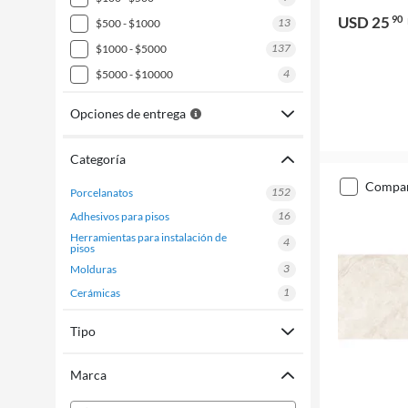
USD 25
90
13
$500 - $1000
137
$1000 - $5000
4
$5000 - $10000
Opciones de entrega
Categoría
compa
152
porcelanatos
16
adhesivos para pisos
herramientas para instalación de
4
pisos
3
molduras
1
cerámicas
Tipo
Marca