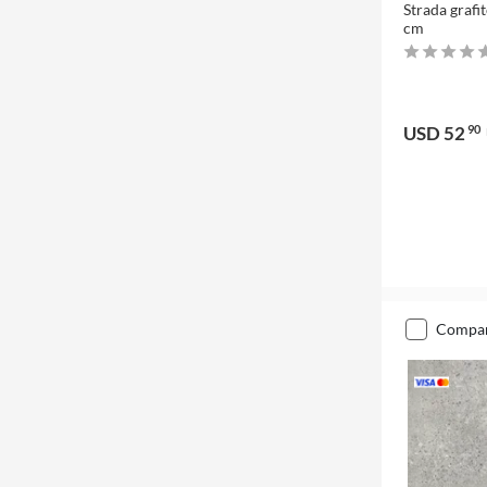
Strada grafi
cm
USD 52
90
compa