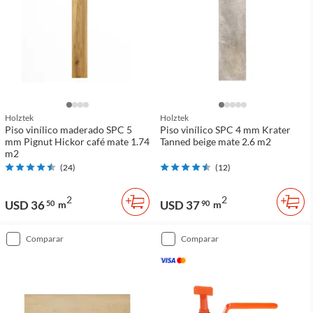
Holztek
Holztek
Piso vinílico maderado SPC 5
Piso vinílico SPC 4 mm Krater
mm Pignut Hickor café mate 1.74
Tanned beige mate 2.6 m2
m2
(
24
)
(
12
)
2
2
USD 36
USD 37
50
m
90
m
comparar
comparar