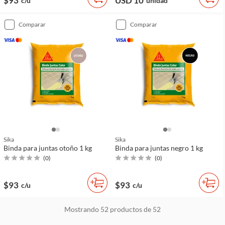
$93
USD 10
c/u
unidad
comparar
comparar
Sika
Sika
Binda para juntas otoño 1 kg
Binda para juntas negro 1 kg
(
0
)
(
0
)
$93
$93
c/u
c/u
Mostrando
52
productos de
52