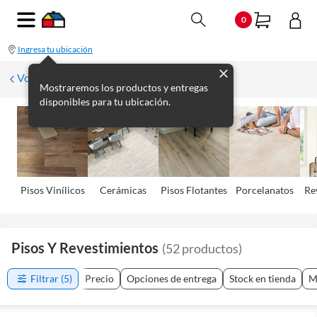
0
Ingresa tu ubicación
Volver
Mostraremos los productos y entregas
disponibles para tu ubicación.
Pisos Viní­licos
Cerámicas
Pisos Flotantes
Porcelanatos
Re
Pisos Y Revestimientos
(
52
productos
)
Filtrar
(5)
Precio
Opciones de entrega
Stock en tienda
M