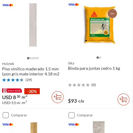
Sika
Holztek
Binda para juntas cedro 1 kg
Piso vinílico maderado 1.5 mm
Lyon gris mate interior 4.18 m2
(
29
)
(
0
)
-30%
2
USD 8
30
m
$93
c/u
2
USD 11
m
90
comparar
comparar