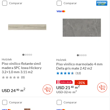
comparar
comparar
Holztek
Holztek
Piso vinílico flotante simíl
Piso vinílico marmolado 4 mm
madera SPC Iowa Hickory
Della gris mate 2.42 m2
3.2+1.0 mm 3.11 m2
(
12
)
(
0
)
-35%
2
USD 21
40
m
2
USD 24
90
m
2
USD 32
m
90
comparar
comparar