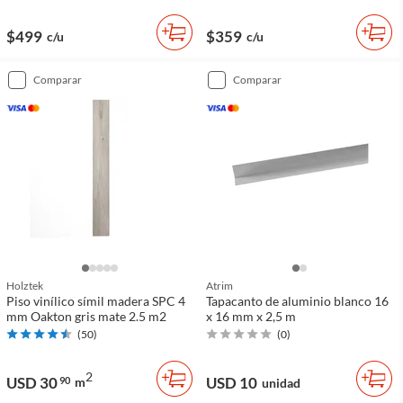
$499
$359
c/u
c/u
comparar
comparar
Holztek
Atrim
Piso vinílico símil madera SPC 4
Tapacanto de aluminio blanco 16
mm Oakton gris mate 2.5 m2
x 16 mm x 2,5 m
(
50
)
(
0
)
2
USD 30
USD 10
90
m
unidad