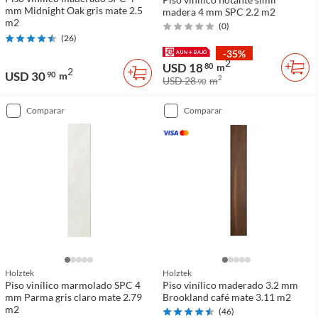
mm Midnight Oak gris mate 2.5
madera 4 mm SPC 2.2 m2
m2
(
0
)
(
26
)
-35%
2
USD 18
80
m
2
USD 30
90
m
2
USD 28
m
90
comparar
comparar
Holztek
Holztek
Piso vinílico marmolado SPC 4
Piso vinílico maderado 3.2 mm
mm Parma gris claro mate 2.79
Brookland café mate 3.11 m2
m2
(
46
)