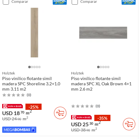
comparar
comparar
Holztek
Holztek
Piso vinílico flotante simíl
Piso vinílico flotante simíl
madera SPC Shoreline 3.2+1.0
madera SPC XL Oak Brown 4+1
mm 3.11 m2
mm 2.6 m2
(
0
)
(
0
)
-25%
2
USD 18
70
m
-35%
2
USD 24
m
90
2
USD 25
30
m
2
USD 38
m
90