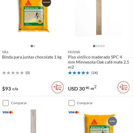
Sika
Holztek
Binda para juntas chocolate 1 kg
Piso vinílico maderado SPC 4
mm Minnesota Oak café mate 2.5
m2
(
0
)
(
26
)
2
$93
USD 30
90
m
c/u
comparar
comparar