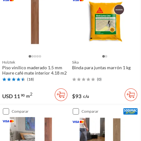
Holztek
Sika
Piso vinílico maderado 1.5 mm
Binda para juntas marrón 1 kg
Havre café mate interior 4.18 m2
(
18
)
(
0
)
2
USD 11
$93
90
m
c/u
comparar
comparar