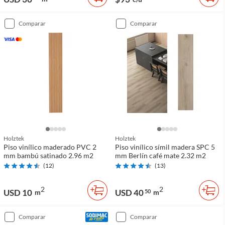
comparar
comparar
Holztek
Holztek
Piso vinílico maderado PVC 2
Piso vinílico símil madera SPC 5
mm bambú satinado 2.96 m2
mm Berlín café mate 2.32 m2
(
12
)
(
13
)
2
2
USD 10
USD 40
m
50
m
comparar
comparar