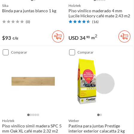
Sika
Holztek
Binda para juntas blanco 1 kg
Piso vinílico maderado 4 mm
Lucile Hickory café mate 2.43 m2
(
0
)
(
16
)
2
$93
USD 34
90
m
c/u
comparar
comparar
Holztek
Weber
Piso vinílico símil madera SPC 5
Pastina para juntas Prestige
mm Oak XL café mate 2.32 m2
interior exterior calacatta 2 kg