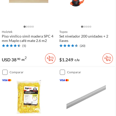
Holztek
Topex
Piso vinílico símil madera SPC 4
Set nivelador 200 unidades + 2
mm Maple café mate 2.6 m2
llaves
(
5
)
(
20
)
2
USD 38
$1.249
90
m
c/u
comparar
comparar