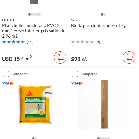
Holztek
Sika
Piso vinílico maderado PVC 2
Binda para juntas hueso 1 kg
mm Cerezo interior gris satinado
2.96 m2
(
15
)
(
0
)
2
USD 15
$93
90
m
c/u
comparar
comparar