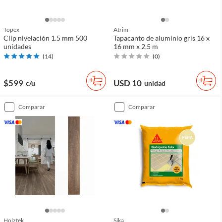
Topex
Atrim
Clip nivelación 1.5 mm 500
Tapacanto de aluminio gris 16 x
unidades
16 mm x 2,5 m
(
14
)
(
0
)
$599
USD 10
c/u
unidad
comparar
comparar
Holztek
Sika