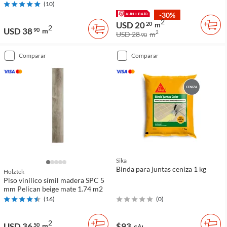
(
10
)
-30%
2
USD 20
20
m
2
USD 38
90
m
2
USD 28
m
90
comparar
comparar
Sika
Binda para juntas ceniza 1 kg
Holztek
Piso vinílico símil madera SPC 5
mm Pelican beige mate 1.74 m2
(
16
)
(
0
)
2
USD 36
$93
50
m
c/u