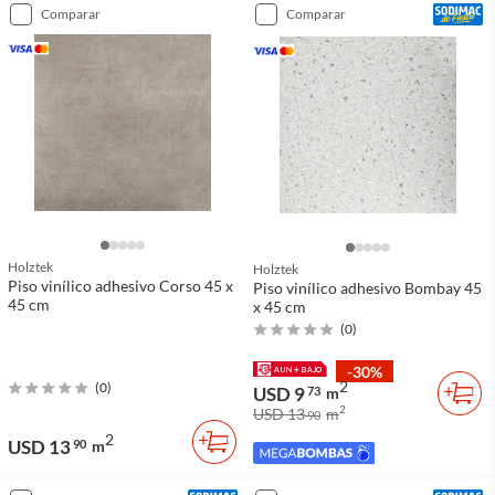
comparar
comparar
Holztek
Holztek
Piso vinílico adhesivo Corso 45 x
Piso vinílico adhesivo Bombay 45
45 cm
x 45 cm
(
0
)
-30%
2
(
0
)
USD 9
73
m
2
USD 13
m
90
2
USD 13
90
m