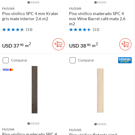
Holztek
Holztek
Piso vinílico SPC 4 mm Krater
Piso vinílico maderado SPC 4
gris mate interior 2.6 m2
mm Wine Barrel café mate 2.6
m2
(
13
)
(
11
)
2
2
USD 37
USD 38
90
m
90
m
comparar
comparar
Holztek
Holztek
Piso vinílico maderado SPC 4
Piso vinílico flotante símil