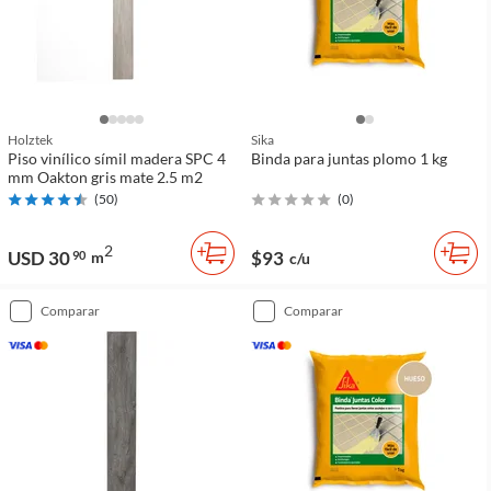
Holztek
Sika
Piso vinílico símil madera SPC 4
Binda para juntas plomo 1 kg
mm Oakton gris mate 2.5 m2
(
50
)
(
0
)
2
USD 30
$93
90
m
c/u
comparar
comparar