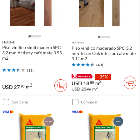
Holztek
Holztek
Piso vinílico símil madera SPC
Piso vinílico maderado SPC 3.2
3.2 mm Artistry café mate 3.55
mm Tesun Oak interior café mate
m2
3.11 m2
(
43
)
(
11
)
-35%
2
USD 18
80
m
2
USD 27
90
m
2
USD 28
m
90
comparar
comparar