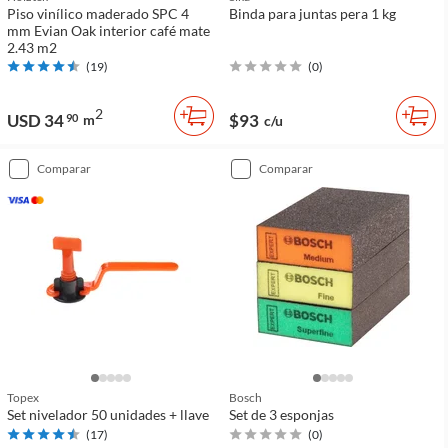
Piso vinílico maderado SPC 4
Binda para juntas pera 1 kg
mm Evian Oak interior café mate
2.43 m2
(
19
)
(
0
)
2
USD 34
$93
90
m
c/u
comparar
comparar
Topex
Bosch
Set nivelador 50 unidades + llave
Set de 3 esponjas
(
17
)
(
0
)