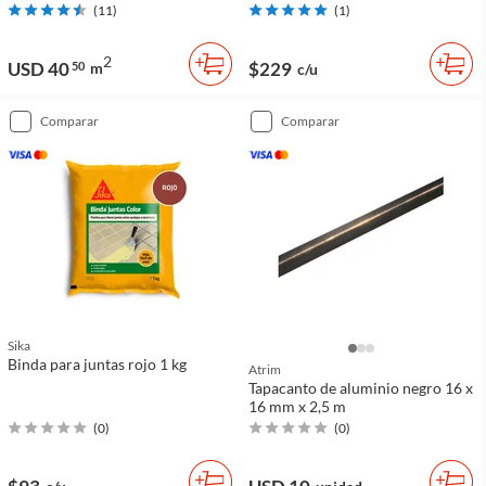
(
11
)
(
1
)
2
USD 40
$229
50
m
c/u
comparar
comparar
Sika
Binda para juntas rojo 1 kg
Atrim
Tapacanto de aluminio negro 16 x
16 mm x 2,5 m
(
0
)
(
0
)