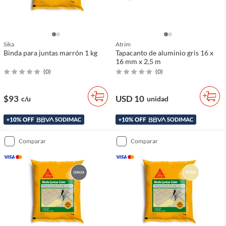
Sika
Atrim
Binda para juntas marrón 1 kg
Tapacanto de aluminio gris 16 x
16 mm x 2,5 m
(
0
)
(
0
)
$93
USD 10
c/u
unidad
comparar
comparar