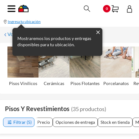
0
Ingresa tu ubicación
Volver
Mostraremos los productos y entregas
disponibles para tu ubicación.
Pisos Viní­licos
Cerámicas
Pisos Flotantes
Porcelanatos
Re
Pisos Y Revestimientos
(
35
productos
)
Filtrar
(5)
Precio
Opciones de entrega
Stock en tienda
M