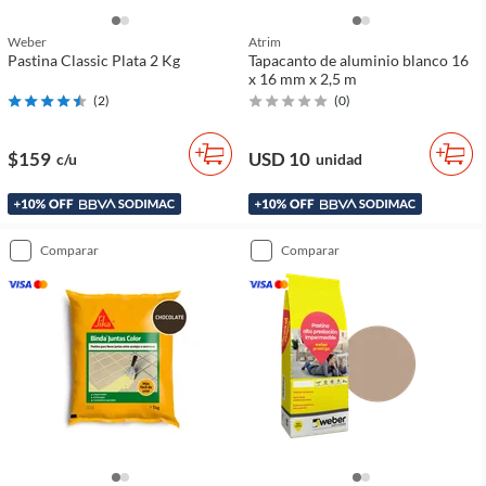
Weber
Atrim
Pastina Classic Plata 2 Kg
Tapacanto de aluminio blanco 16
x 16 mm x 2,5 m
(
2
)
(
0
)
$159
USD 10
c/u
unidad
comparar
comparar