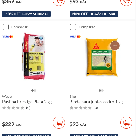
$359
$93
c/u
c/u
comparar
comparar
Weber
Sika
Pastina Prestige Plata 2 kg
Binda para juntas cedro 1 kg
(
0
)
(
0
)
$229
$93
c/u
c/u