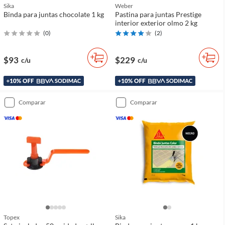
Sika
Weber
Binda para juntas chocolate 1 kg
Pastina para juntas Prestige
interior exterior olmo 2 kg
(
0
)
(
2
)
$93
$229
c/u
c/u
comparar
comparar
Topex
Sika