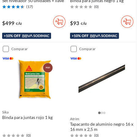
Set nivelador 50 unidades + llave
Binda para juntas negro 1 kg
(
17
)
(
0
)
$499
$93
c/u
c/u
comparar
comparar
Sika
Binda para juntas rojo 1 kg
Atrim
Tapacanto de aluminio negro 16 x
16 mm x 2,5 m
(
0
)
(
0
)