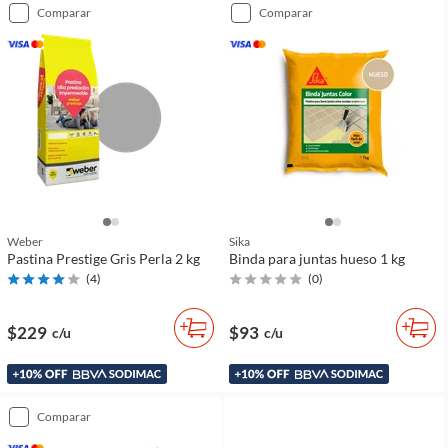
comparar
comparar
Weber
Sika
Pastina Prestige Gris Perla 2 kg
Binda para juntas hueso 1 kg
(
4
)
(
0
)
$229
$93
c/u
c/u
comparar