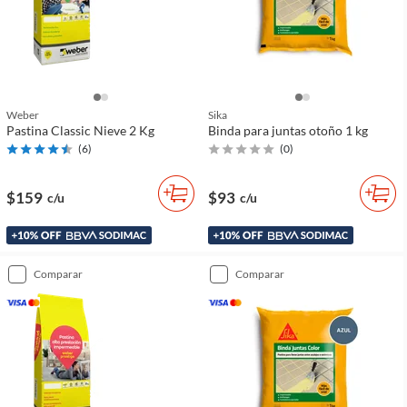
Weber
Sika
Pastina Classic Nieve 2 Kg
Binda para juntas otoño 1 kg
(
6
)
(
0
)
$159
$93
c/u
c/u
comparar
comparar