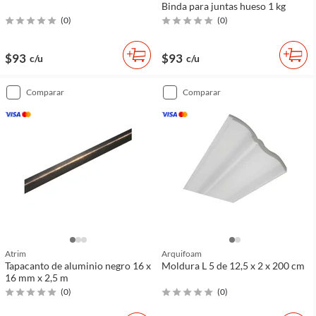
Binda para juntas hueso 1 kg
(
0
)
(
0
)
$93
$93
c/u
c/u
comparar
comparar
Atrim
Arquifoam
Tapacanto de aluminio negro 16 x
Moldura L 5 de 12,5 x 2 x 200 cm
16 mm x 2,5 m
(
0
)
(
0
)