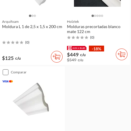
Arquifoam
Holztek
Moldura L 1 de 2,5 x 1,5 x 200 cm
Molduras precortadas blanco
mate 122 cm
(
0
)
(
0
)
-18%
$449
c/u
$125
c/u
$549
c/u
comparar