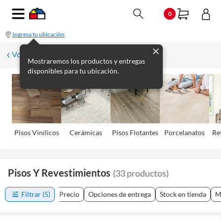
0
Ingresa tu ubicación
Volver
Mostraremos los productos y entregas
disponibles para tu ubicación.
Pisos Viní­licos
Cerámicas
Pisos Flotantes
Porcelanatos
Re
Pisos Y Revestimientos
(
33
productos
)
Filtrar
(5)
Precio
Opciones de entrega
Stock en tienda
M