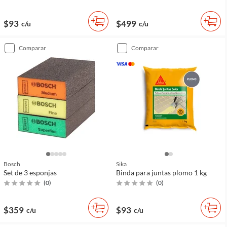
$93
$499
c/u
c/u
comparar
comparar
Bosch
Sika
Set de 3 esponjas
Binda para juntas plomo 1 kg
(
0
)
(
0
)
$359
$93
c/u
c/u