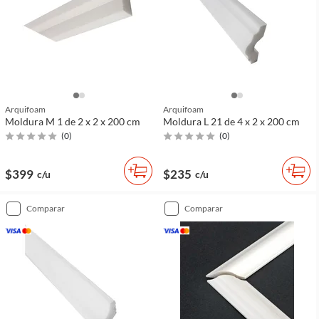
Arquifoam
Arquifoam
Moldura M 1 de 2 x 2 x 200 cm
Moldura L 21 de 4 x 2 x 200 cm
(
0
)
(
0
)
$399
$235
c/u
c/u
comparar
comparar