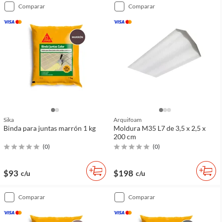
comparar
comparar
Sika
Arquifoam
Binda para juntas marrón 1 kg
Moldura M35 L7 de 3,5 x 2,5 x
200 cm
(
0
)
(
0
)
$93
$198
c/u
c/u
comparar
comparar