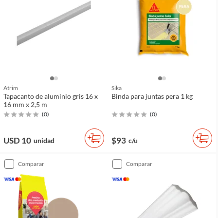
Atrim
Sika
Tapacanto de aluminio gris 16 x
Binda para juntas pera 1 kg
16 mm x 2,5 m
(
0
)
(
0
)
USD 10
$93
unidad
c/u
comparar
comparar