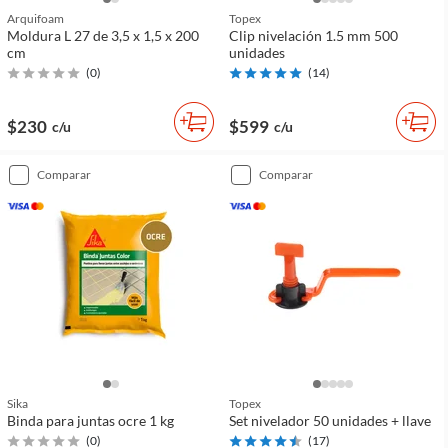
Arquifoam
Topex
Moldura L 27 de 3,5 x 1,5 x 200
Clip nivelación 1.5 mm 500
cm
unidades
(
0
)
(
14
)
$230
$599
c/u
c/u
comparar
comparar
Sika
Topex
Binda para juntas ocre 1 kg
Set nivelador 50 unidades + llave
(
0
)
(
17
)