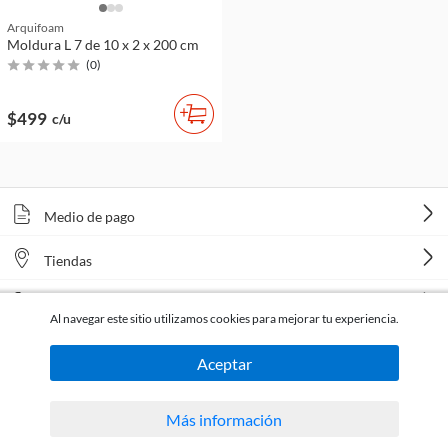
Arquifoam
Moldura L 7 de 10 x 2 x 200 cm
(
0
)
$499
c/u
Medio de pago
Tiendas
Venta telefónica
Al navegar este sitio utilizamos cookies para mejorar tu experiencia.
Aceptar
Más información
Todos los derechos reservados Homecenter Sodimac S.A. | R.U.T. 216996650015.