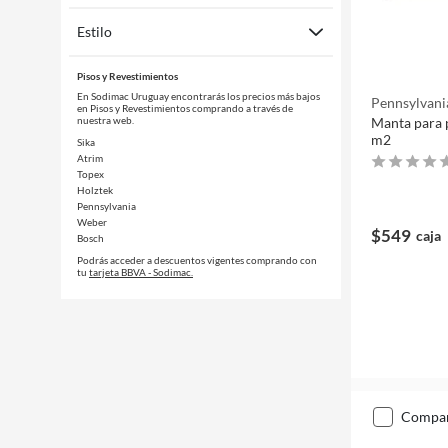
Estilo
Pisos y Revestimientos
En Sodimac Uruguay encontrarás los precios más bajos
Pennsylvani
en Pisos y Revestimientos comprando a través de
nuestra web.
Manta para p
m2
Sika
Atrim
Topex
Holztek
Pennsylvania
Weber
$549
caja
Bosch
Podrás acceder a descuentos vigentes comprando con
tu
tarjeta BBVA - Sodimac.
compa