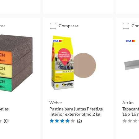
rar
comparar
co
Weber
Atrim
onjas
Pastina para juntas Prestige
Tapacant
interior exterior olmo 2 kg
16 x 16 
(
0
)
(
2
)