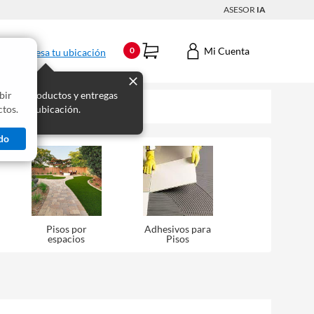
ASESOR
IA
Mi Cuenta
0
Ingresa tu ubicación
bir
s los productos y entregas
tos.
 para tu ubicación.
do
Pisos por
Adhesivos para
espacios
Pisos