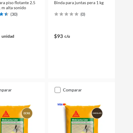
ra piso flotante 2.5
Binda para juntas pera 1 kg
 m alta sonido
(
30
)
(
0
)
$93
unidad
c/u
mparar
comparar