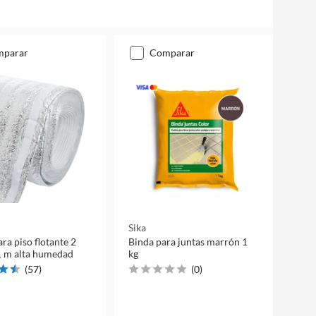
mparar
comparar
Sika
ra piso flotante 2
Binda para juntas marrón 1
1 m alta humedad
kg
(
57
)
(
0
)