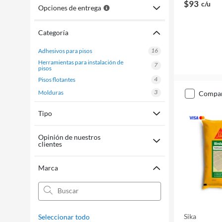
$93
c/u
Opciones de entrega
Categoría
16
adhesivos para pisos
herramientas para instalación de
7
pisos
4
pisos flotantes
3
molduras
compa
Tipo
Opinión de nuestros
clientes
Marca
Sika
Seleccionar todo