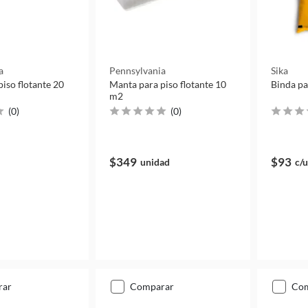
a
Pennsylvania
Sika
iso flotante 20
Manta para piso flotante 10
Binda pa
m2
(
0
)
(
0
)
$349
$93
unidad
c/u
rar
comparar
co