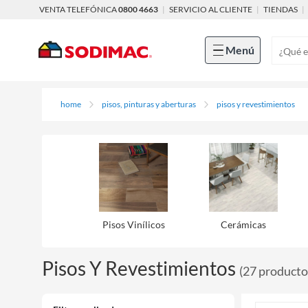
VENTA TELEFÓNICA
0800 4663
|
SERVICIO AL CLIENTE
|
TIENDAS
|
Menú
home
pisos, pinturas y aberturas
pisos y revestimientos
Pisos Viní­licos
Cerámicas
Pisos Y Revestimientos
(
27
producto