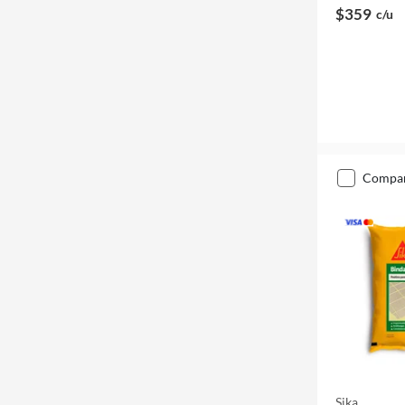
$359
c/u
compa
Sika