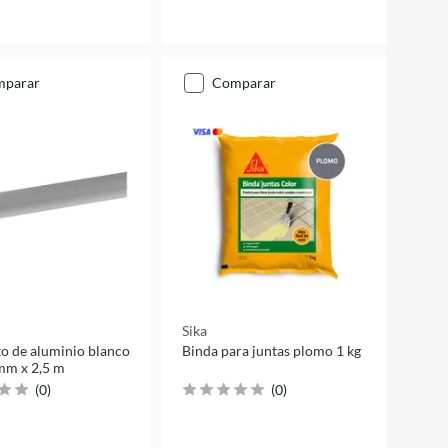
mparar
comparar
Sika
o de aluminio blanco
Binda para juntas plomo 1 kg
mm x 2,5 m
(
0
)
(
0
)