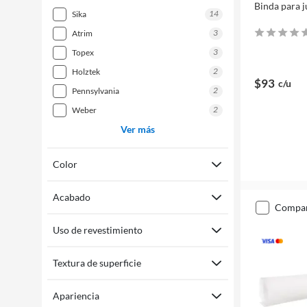
Binda para j
14
sika
3
atrim
3
topex
2
holztek
$93
c/u
2
pennsylvania
2
weber
Ver más
Color
Acabado
compa
Uso de revestimiento
Textura de superficie
Apariencia