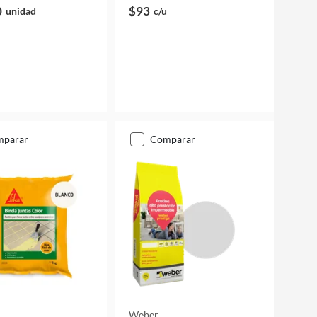
0
$93
unidad
c/u
mparar
comparar
Weber