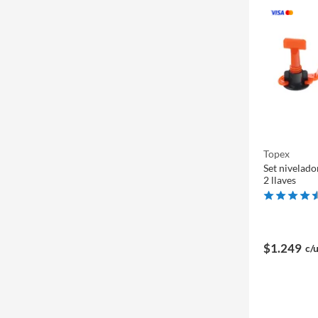
Topex
Set nivelado
2 llaves
$1.249
c/