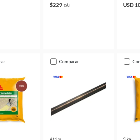
$229
USD 1
c/u
rar
comparar
co
Atrim
Sika