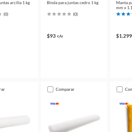
untas arcilla 1 kg
Binda para juntas cedro 1 kg
Manta pa
mm x 1.1
(
0
)
(
0
)
$93
$1.299
c/u
rar
comparar
co