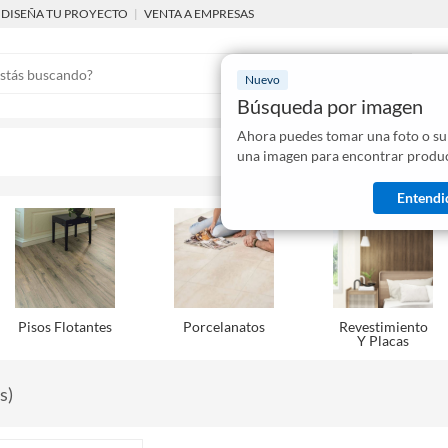
DISEÑA TU PROYECTO
|
VENTA A EMPRESAS
Nuevo
Búsqueda por imagen
Ahora puedes tomar una foto o su
Mostraremo
una imagen para encontrar produc
disponibles
Entendi
Pisos Flotantes
Porcelanatos
Revestimiento
Y Placas
s
)