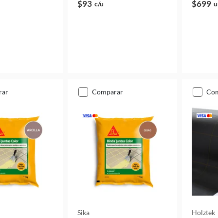
$93
$699
c/u
u
rar
comparar
co
Sika
Holztek