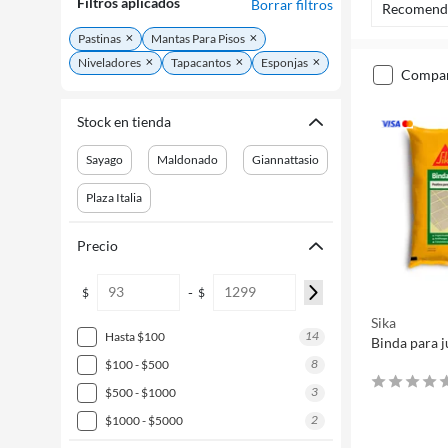
Filtros aplicados
Borrar filtros
Recomend
Pastinas
Mantas Para Pisos
Niveladores
Tapacantos
Esponjas
compa
Stock en tienda
Sayago
Maldonado
Giannattasio
Plaza Italia
Precio
-
$
$
Sika
14
hasta $100
Binda para j
8
$100 - $500
3
$500 - $1000
2
$1000 - $5000