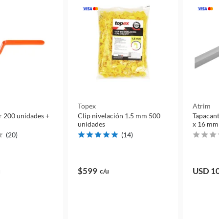
Topex
Atrim
r 200 unidades +
Clip nivelación 1.5 mm 500
Tapacant
unidades
x 16 mm 
(
20
)
(
14
)
$599
USD 1
u
c/u