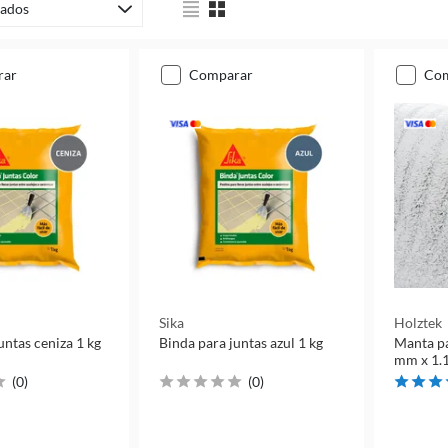
ados
rar
comparar
co
Sika
Holztek
untas ceniza 1 kg
Binda para juntas azul 1 kg
Manta pa
mm x 1.
(
0
)
(
0
)