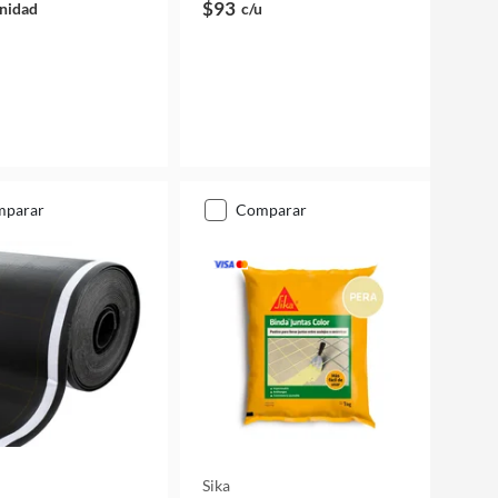
$93
nidad
c/u
mparar
comparar
Sika