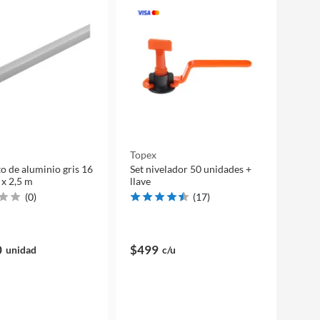
Topex
o de aluminio gris 16
Set nivelador 50 unidades +
x 2,5 m
llave
(
0
)
(
17
)
0
$499
unidad
c/u