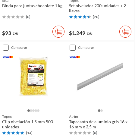
Sika
Topex
Binda para juntas chocolate 1 kg
Set nivelador 200 unidades + 2
llaves
(
0
)
(
20
)
$93
$1.249
c/u
c/u
comparar
comparar
Topex
Atrim
Clip nivelación 1.5 mm 500
Tapacanto de aluminio gris 16 x
unidades
16 mm x 2,5 m
(
14
)
(
0
)