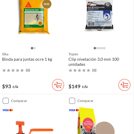
Sika
Topex
Binda para juntas ocre 1 kg
Clip nivelación 3,0 mm 100
unidades
(
0
)
(
0
)
$93
$149
c/u
c/u
comparar
comparar