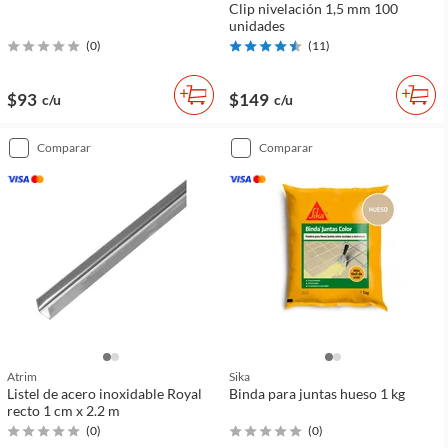
Clip nivelación 1,5 mm 100
unidades
(
0
)
(
11
)
$93
$149
c/u
c/u
comparar
comparar
Atrim
Sika
Listel de acero inoxidable Royal
Binda para juntas hueso 1 kg
recto 1 cm x 2.2 m
(
0
)
(
0
)