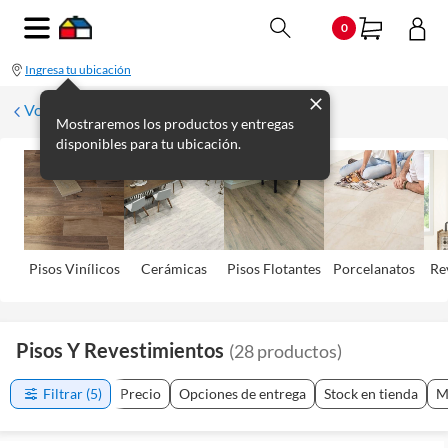
0
Ingresa tu ubicación
Volver
Mostraremos los productos y entregas
disponibles para tu ubicación.
Pisos Viní­licos
Cerámicas
Pisos Flotantes
Porcelanatos
Re
Pisos Y Revestimientos
(
28
productos
)
Filtrar
(5)
Precio
Opciones de entrega
Stock en tienda
M