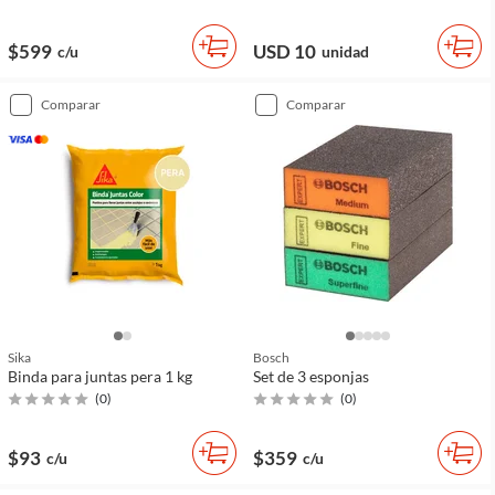
$599
USD 10
c/u
unidad
comparar
comparar
Sika
Bosch
Binda para juntas pera 1 kg
Set de 3 esponjas
(
0
)
(
0
)
$93
$359
c/u
c/u