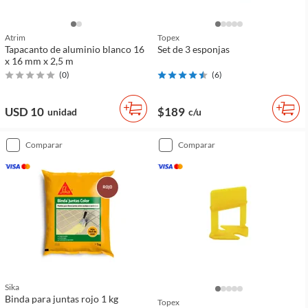
Atrim
Topex
Tapacanto de aluminio blanco 16
Set de 3 esponjas
x 16 mm x 2,5 m
(
0
)
(
6
)
USD 10
$189
unidad
c/u
comparar
comparar
Sika
Binda para juntas rojo 1 kg
Topex