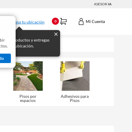
ASESOR
IA
Mi Cuenta
0
Ingresa tu ubicación
bir
s los productos y entregas
tos.
 para tu ubicación.
do
Pisos por
Adhesivos para
espacios
Pisos