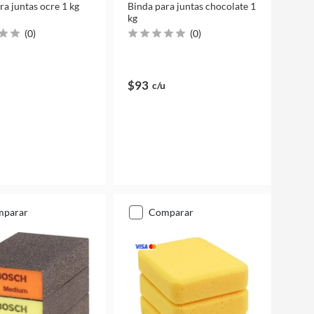
ra juntas ocre 1 kg
Binda para juntas chocolate 1
kg
(
0
)
(
0
)
$93
c/u
mparar
comparar