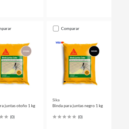
mparar
comparar
Sika
ra juntas otoño 1 kg
Binda para juntas negro 1 kg
(
0
)
(
0
)