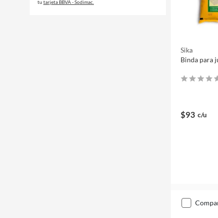
tu
tarjeta BBVA - Sodimac.
Sika
Binda para j
$93
c/u
compa