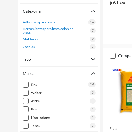
$93
c/u
Categoría
16
adhesivos para pisos
herramientas para instalación de
2
pisos
2
molduras
1
zócalos
compa
Tipo
Marca
14
sika
2
weber
1
atrim
1
bosch
1
meu rodape
1
topex
Sika