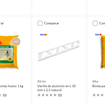
rar
comparar
co
Atrim
Sika
untas hueso 1 kg
Varilla de aluminio en L 10
Binda pa
mm x 2,5 natural
(
0
)
(
0
)