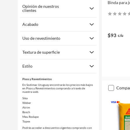
Binda para j
Opinión de nuestros
clientes
Acabado
$93
c/u
Uso de revestimiento
Textura de superficie
Estilo
Pisos y Revestimientos
En Sodimac Uruguay encontrarás los precios más bajos
compa
en Pisos y Revestimientos comprando a través de
nuestra web.
Sika
Weber
Atrim
Bosch
Meu Rodape
Topex
Podrás acceder a descuentos vigentes comprando con