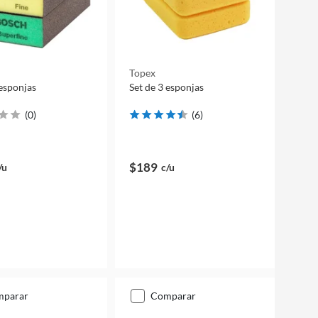
Topex
 esponjas
Set de 3 esponjas
(
0
)
(
6
)
$189
/u
c/u
mparar
comparar