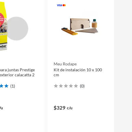
Meu Rodape
para juntas Prestige
Kit de instalación 10 x 100
exterior calacatta 2
cm
(
1
)
(
0
)
$329
/u
c/u