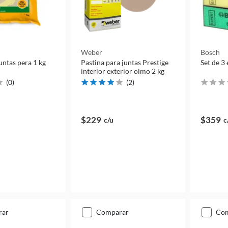
Weber
Bosch
untas pera 1 kg
Pastina para juntas Prestige
Set de 3
interior exterior olmo 2 kg
(
0
)
(
2
)
$229
$359
c/u
c
rar
comparar
co