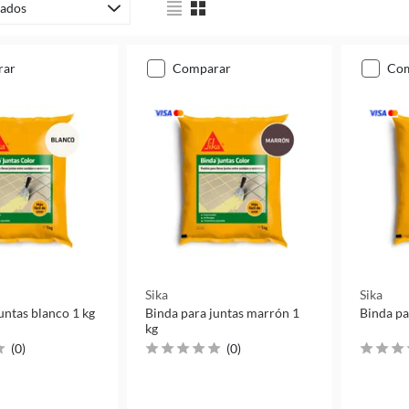
ados
rar
comparar
co
Sika
Sika
untas blanco 1 kg
Binda para juntas marrón 1
Binda par
kg
(
0
)
(
0
)