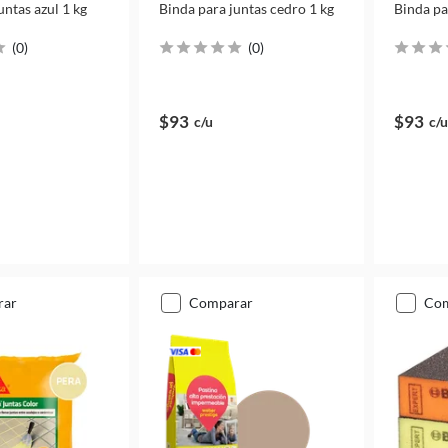
untas azul 1 kg
Binda para juntas cedro 1 kg
Binda pa
(
0
)
(
0
)
$93
$93
c/u
c/u
rar
comparar
co