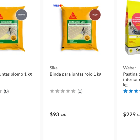
Sika
Weber
untas plomo 1 kg
Binda para juntas rojo 1 kg
Pastina 
interior 
kg
(
0
)
(
0
)
$93
$229
c/u
c