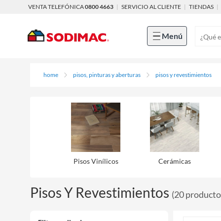
VENTA TELEFÓNICA
0800 4663
|
SERVICIO AL CLIENTE
|
TIENDAS
|
Menú
home
pisos, pinturas y aberturas
pisos y revestimientos
Pisos Viní­licos
Cerámicas
Pisos Y Revestimientos
(
20
producto