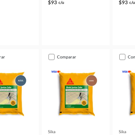
$93
$93
c/u
c/u
rar
comparar
co
Sika
Sika