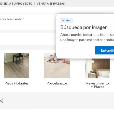
DISEÑA TU PROYECTO
|
VENTA A EMPRESAS
Nuevo
Búsqueda por imagen
Ahora puedes tomar una foto o su
Mostraremo
una imagen para encontrar produc
disponibles
Entendi
Pisos Flotantes
Porcelanatos
Revestimiento
Y Placas
s
)