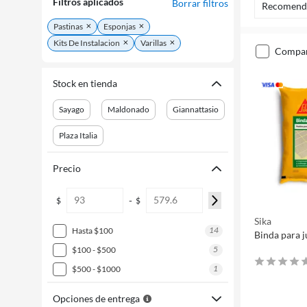
Filtros aplicados
Borrar filtros
Recomend
Pastinas
Esponjas
Kits De Instalacion
Varillas
compa
Stock en tienda
Sayago
Maldonado
Giannattasio
Plaza Italia
Precio
-
$
$
Sika
14
hasta $100
Binda para j
5
$100 - $500
1
$500 - $1000
Opciones de entrega