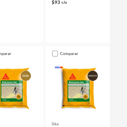
$93
c/u
mparar
comparar
Sika