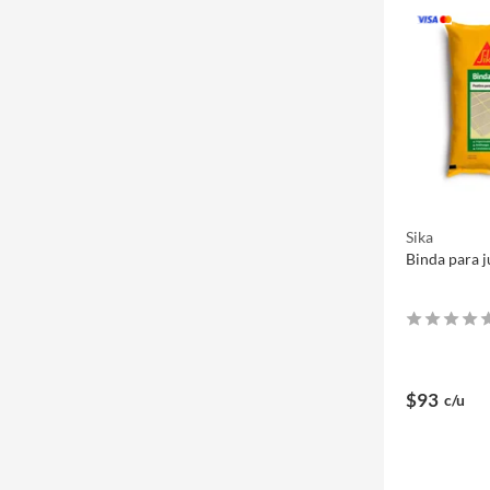
Sika
Binda para j
$93
c/u