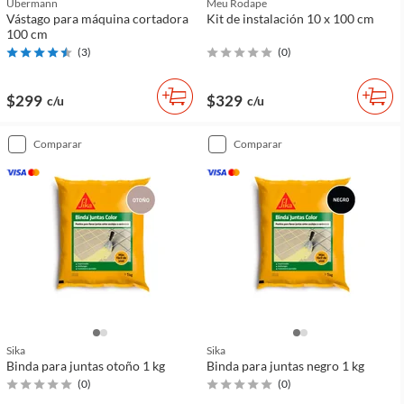
Ubermann
Meu Rodape
Vástago para máquina cortadora
Kit de instalación 10 x 100 cm
100 cm
(
3
)
(
0
)
$299
$329
c/u
c/u
comparar
comparar
Sika
Sika
Binda para juntas otoño 1 kg
Binda para juntas negro 1 kg
(
0
)
(
0
)