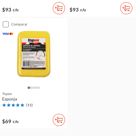
$93
$93
c/u
c/u
comparar
Topex
Esponja
(
11
)
$69
c/u