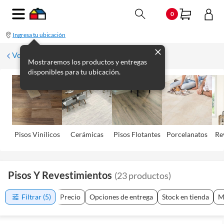
0
Ingresa tu ubicación
Volver
Mostraremos los productos y entregas
disponibles para tu ubicación.
Pisos Viní­licos
Cerámicas
Pisos Flotantes
Porcelanatos
Re
Pisos Y Revestimientos
(
23
productos
)
Filtrar
(5)
Precio
Opciones de entrega
Stock en tienda
M