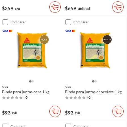
$359
$659
c/u
unidad
comparar
comparar
Sika
Sika
Binda para juntas ocre 1 kg
Binda para juntas chocolate 1 kg
(
0
)
(
0
)
$93
$93
c/u
c/u
comparar
comparar