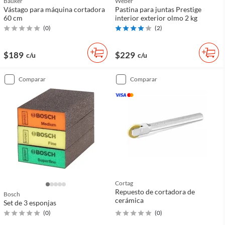
Bauker
Weber
Vástago para máquina cortadora
Pastina para juntas Prestige
60 cm
interior exterior olmo 2 kg
(
0
)
(
2
)
$189
$229
c/u
c/u
comparar
comparar
Cortag
Repuesto de cortadora de
Bosch
cerámica
Set de 3 esponjas
(
0
)
(
0
)