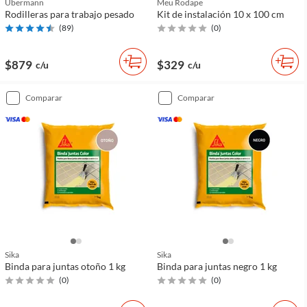
Ubermann
Meu Rodape
Rodilleras para trabajo pesado
Kit de instalación 10 x 100 cm
(
89
)
(
0
)
$879
$329
c/u
c/u
comparar
comparar
Sika
Sika
Binda para juntas otoño 1 kg
Binda para juntas negro 1 kg
(
0
)
(
0
)