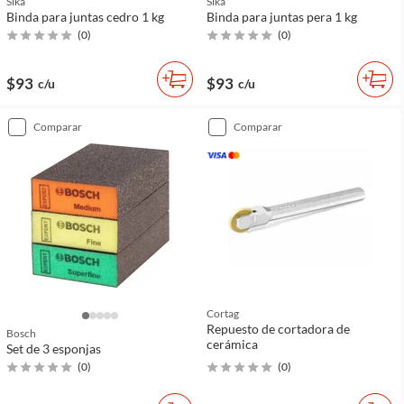
Sika
Sika
Binda para juntas cedro 1 kg
Binda para juntas pera 1 kg
(
0
)
(
0
)
$93
$93
c/u
c/u
comparar
comparar
Cortag
Repuesto de cortadora de
Bosch
cerámica
Set de 3 esponjas
(
0
)
(
0
)