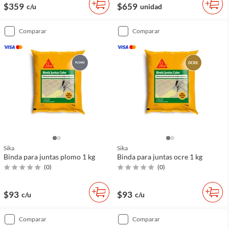
$359
$659
c/u
unidad
comparar
comparar
Sika
Sika
Binda para juntas plomo 1 kg
Binda para juntas ocre 1 kg
(
0
)
(
0
)
$93
$93
c/u
c/u
comparar
comparar