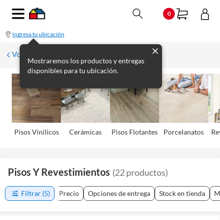
0
Ingresa tu ubicación
Volver
Mostraremos los productos y entregas
disponibles para tu ubicación.
Pisos Viní­licos
Cerámicas
Pisos Flotantes
Porcelanatos
Re
Pisos Y Revestimientos
(
22
productos
)
Filtrar
(5)
Precio
Opciones de entrega
Stock en tienda
M