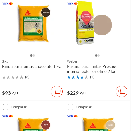
Sika
Weber
Binda para juntas chocolate 1 kg
Pastina para juntas Prestige
interior exterior olmo 2 kg
(
0
)
(
2
)
$93
$229
c/u
c/u
comparar
comparar