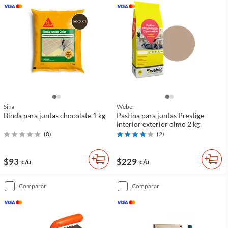
Sika
Weber
Binda para juntas chocolate 1 kg
Pastina para juntas Prestige
interior exterior olmo 2 kg
(
0
)
(
2
)
$93
$229
c/u
c/u
comparar
comparar