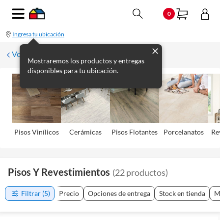
0
Ingresa tu ubicación
Volver
Mostraremos los productos y entregas
disponibles para tu ubicación.
Pisos Viní­licos
Cerámicas
Pisos Flotantes
Porcelanatos
Re
Pisos Y Revestimientos
(
22
productos
)
Filtrar
(5)
Precio
Opciones de entrega
Stock en tienda
M