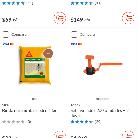
(
11
)
(
11
)
$69
$149
c/u
c/u
comparar
comparar
Sika
Topex
Binda para juntas cedro 1 kg
Set nivelador 200 unidades + 2
llaves
(
0
)
(
20
)