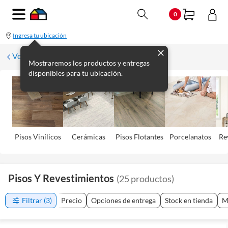
0
Ingresa tu ubicación
Volver
Mostraremos los productos y entregas
disponibles para tu ubicación.
Pisos Viní­licos
Cerámicas
Pisos Flotantes
Porcelanatos
Re
Pisos Y Revestimientos
(
25
productos
)
Filtrar
(3)
Precio
Opciones de entrega
Stock en tienda
M