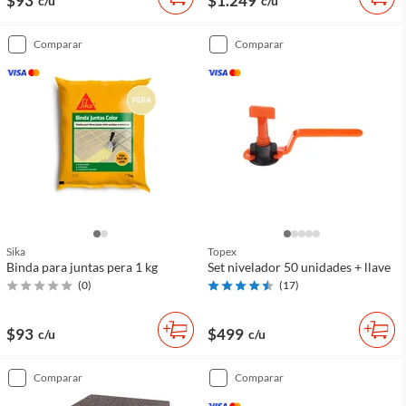
$93
$1.249
c/u
c/u
comparar
comparar
Sika
Topex
Binda para juntas pera 1 kg
Set nivelador 50 unidades + llave
(
0
)
(
17
)
$93
$499
c/u
c/u
comparar
comparar