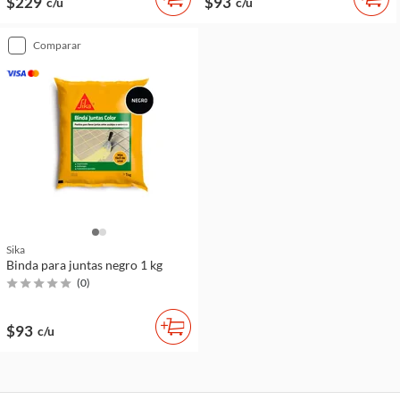
$229
$93
c/u
c/u
comparar
Sika
Binda para juntas negro 1 kg
(
0
)
$93
c/u