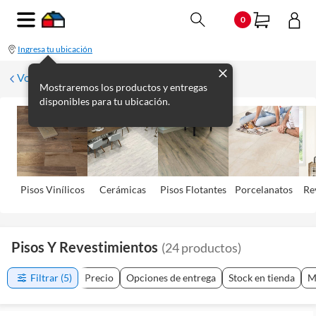
0
Ingresa tu ubicación
Volver
Mostraremos los productos y entregas
disponibles para tu ubicación.
Pisos Viní­licos
Cerámicas
Pisos Flotantes
Porcelanatos
Re
Pisos Y Revestimientos
(
24
productos
)
Filtrar
(5)
Precio
Opciones de entrega
Stock en tienda
M