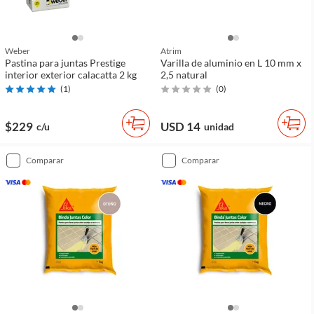
Weber
Atrim
Pastina para juntas Prestige
Varilla de aluminio en L 10 mm x
interior exterior calacatta 2 kg
2,5 natural
(
1
)
(
0
)
$229
USD 14
c/u
unidad
comparar
comparar