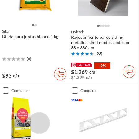
Sika
Holztek
Binda para juntas blanco 1 kg
Revestimiento pared siding
metalico simíl madera exterior
38 x 380 cm
(
23
)
(
0
)
-9%
$1.269
c/u
$93
c/u
$1.399
c/u
comparar
comparar