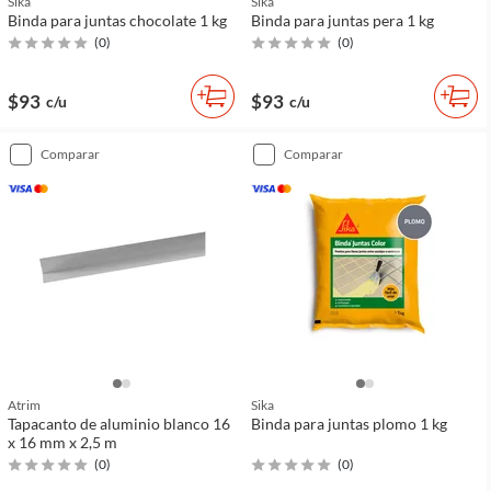
Sika
Sika
Binda para juntas chocolate 1 kg
Binda para juntas pera 1 kg
(
0
)
(
0
)
$93
$93
c/u
c/u
comparar
comparar
Atrim
Sika
Tapacanto de aluminio blanco 16
Binda para juntas plomo 1 kg
x 16 mm x 2,5 m
(
0
)
(
0
)