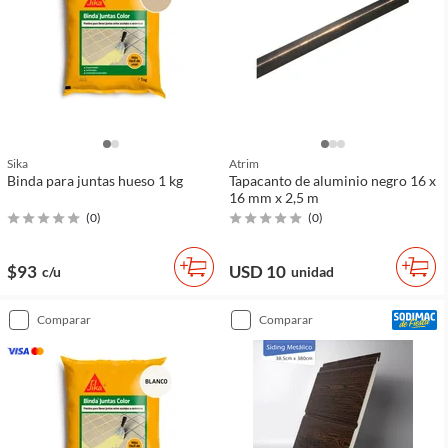
Sika
Atrim
Binda para juntas hueso 1 kg
Tapacanto de aluminio negro 16 x
16 mm x 2,5 m
(
0
)
(
0
)
$93
USD 10
c/u
unidad
comparar
comparar