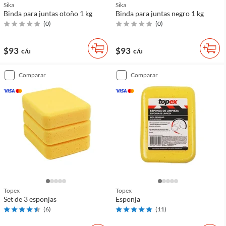
Sika
Sika
Binda para juntas otoño 1 kg
Binda para juntas negro 1 kg
(
0
)
(
0
)
$93
$93
c/u
c/u
comparar
comparar
Topex
Topex
Set de 3 esponjas
Esponja
(
6
)
(
11
)