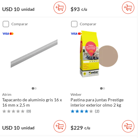
USD 10
$93
unidad
c/u
comparar
comparar
Atrim
Weber
Tapacanto de aluminio gris 16 x
Pastina para juntas Prestige
16 mm x 2,5 m
interior exterior olmo 2 kg
(
0
)
(
2
)
USD 10
$229
unidad
c/u