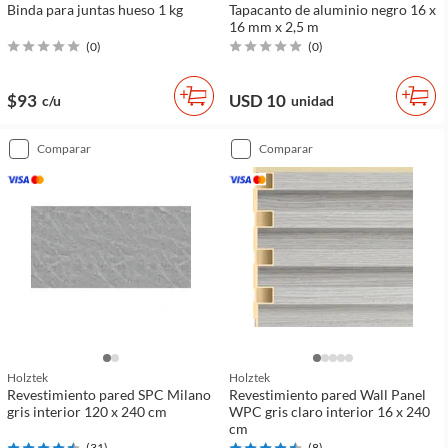
Binda para juntas hueso 1 kg
Tapacanto de aluminio negro 16 x
16 mm x 2,5 m
(
0
)
(
0
)
$93
USD 10
c/u
unidad
comparar
comparar
Holztek
Holztek
Revestimiento pared SPC Milano
Revestimiento pared Wall Panel
gris interior 120 x 240 cm
WPC gris claro interior 16 x 240
cm
(
31
)
(
8
)