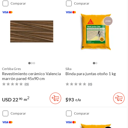
comparar
comparar
Cerbba Gres
Sika
Revestimiento cerámico Valencia
Binda para juntas otoño 1 kg
marrón pared 45x90 cm
(
0
)
(
0
)
2
USD 22
$93
90
m
c/u
comparar
comparar