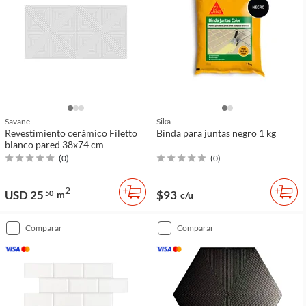
Savane
Sika
Revestimiento cerámico Filetto
Binda para juntas negro 1 kg
blanco pared 38x74 cm
(
0
)
(
0
)
2
USD 25
$93
50
m
c/u
comparar
comparar