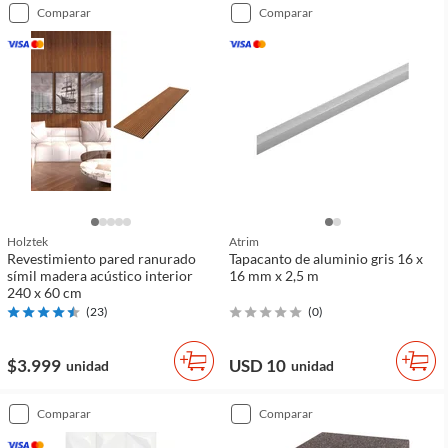
comparar
comparar
Holztek
Atrim
Revestimiento pared ranurado
Tapacanto de aluminio gris 16 x
símil madera acústico interior
16 mm x 2,5 m
240 x 60 cm
(
23
)
(
0
)
$3.999
USD 10
unidad
unidad
comparar
comparar