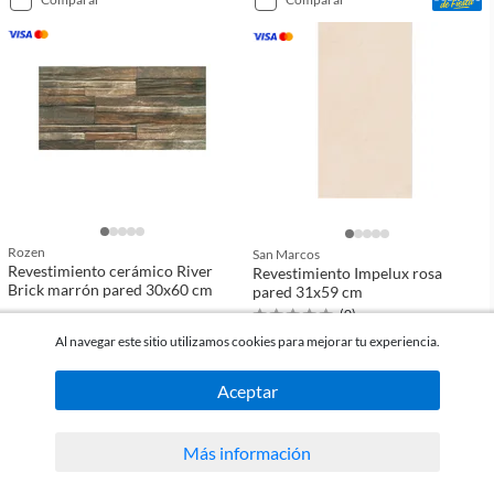
Rozen
San Marcos
Revestimiento cerámico River
Revestimiento Impelux rosa
Brick marrón pared 30x60 cm
pared 31x59 cm
(
0
)
(
0
)
Al navegar este sitio utilizamos cookies para mejorar tu experiencia.
-30%
2
USD 6
90
m
2
Aceptar
USD 46
m
2
USD 9
m
90
comparar
comparar
Más información