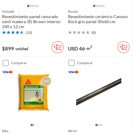
Holztek
Rozen
Revestimiento pared ranurado
Revestimiento cerámico Canyon
símil madera 3D Brown interior
Rock gris pared 30x60 cm
240 x 12 cm
(
13
)
(
0
)
2
$899
USD 46
m
unidad
comparar
comparar
Sika
Atrim