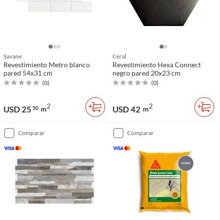
Savane
Ceral
Revestimiento Metro blanco
Revestimiento Hexa Connect
pared 54x31 cm
negro pared 20x23 cm
(
0
)
(
0
)
2
2
USD 25
USD 42
50
m
m
comparar
comparar