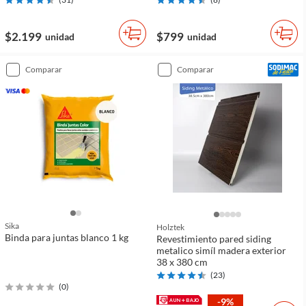
$2.199
$799
unidad
unidad
comparar
comparar
Sika
Holztek
Binda para juntas blanco 1 kg
Revestimiento pared siding
metalico simíl madera exterior
38 x 380 cm
(
23
)
(
0
)
-9%