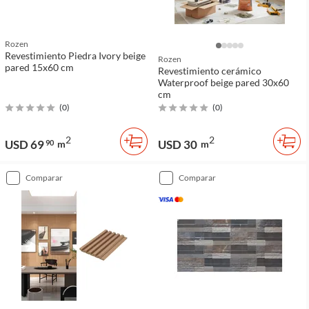
Rozen
Revestimiento Piedra Ivory beige
Rozen
pared 15x60 cm
Revestimiento cerámico
Waterproof beige pared 30x60
cm
(
0
)
(
0
)
2
2
USD 69
USD 30
90
m
m
comparar
comparar