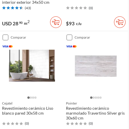
interior exterior 34x50 cm
(
43
)
(
0
)
2
USD 28
$93
90
m
c/u
comparar
comparar
Cejatel
Pointer
Revestimiento cerámico Liso
Revestimiento cerámico
blanco pared 30x58 cm
marmolado Travertino Silver gris
30x60 cm
(
0
)
(
0
)