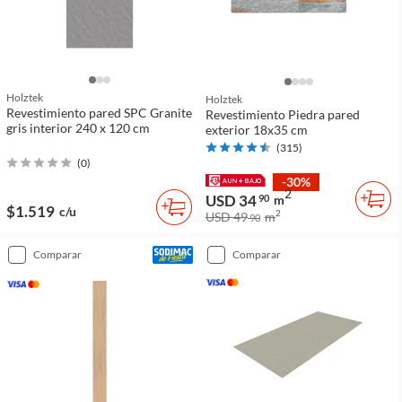
Holztek
Holztek
Revestimiento pared SPC Granite
Revestimiento Piedra pared
gris interior 240 x 120 cm
exterior 18x35 cm
(
315
)
(
0
)
-30%
2
USD 34
90
m
$1.519
c/u
2
USD 49
m
90
comparar
comparar