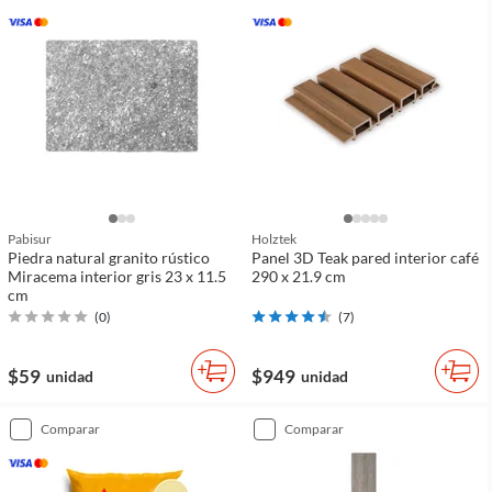
Pabisur
Holztek
Piedra natural granito rústico
Panel 3D Teak pared interior café
Miracema interior gris 23 x 11.5
290 x 21.9 cm
cm
(
0
)
(
7
)
$59
$949
unidad
unidad
comparar
comparar