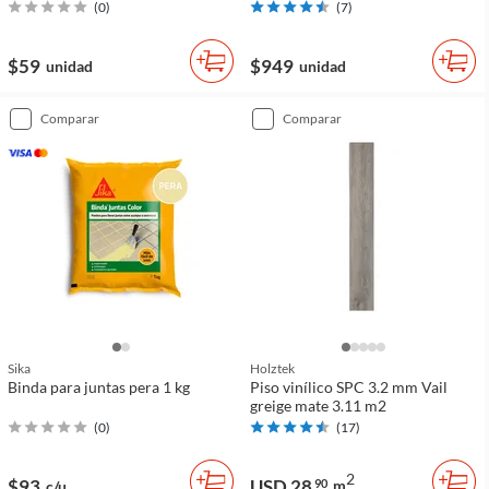
(
0
)
(
7
)
$59
$949
unidad
unidad
comparar
comparar
Sika
Holztek
Binda para juntas pera 1 kg
Piso vinílico SPC 3.2 mm Vail
greige mate 3.11 m2
(
0
)
(
17
)
2
$93
USD 28
90
m
c/u