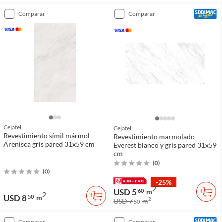
comparar
comparar
Cejatel
Cejatel
Revestimiento símil mármol
Revestimiento marmolado
Arenisca gris pared 31x59 cm
Everest blanco y gris pared 31x59
cm
(
0
)
(
0
)
-25%
2
USD 5
60
m
2
USD 8
50
m
2
USD 7
m
50
comparar
comparar