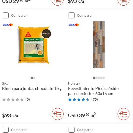
USD 29
$93
90
m
c/u
comparar
comparar
Sika
Holztek
Binda para juntas chocolate 1 kg
Revestimiento Piedra óxido
pared exterior 60x15 cm
(
0
)
(
75
)
2
$93
USD 39
50
m
c/u
comparar
comparar