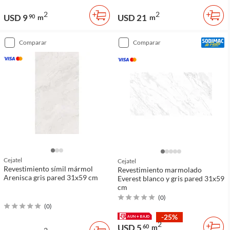
2
2
USD 9
USD 21
90
m
m
comparar
comparar
Cejatel
Cejatel
Revestimiento símil mármol
Revestimiento marmolado
Arenisca gris pared 31x59 cm
Everest blanco y gris pared 31x59
cm
(
0
)
(
0
)
-25%
2
USD 5
60
m