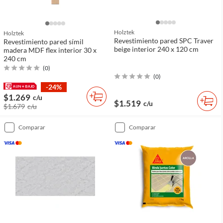
Holztek
Holztek
Revestimiento pared SPC Traver
Revestimiento pared símil
beige interior 240 x 120 cm
madera MDF flex interior 30 x
240 cm
(
0
)
(
0
)
-24%
$1.269
c/u
$1.519
c/u
$1.679
c/u
comparar
comparar