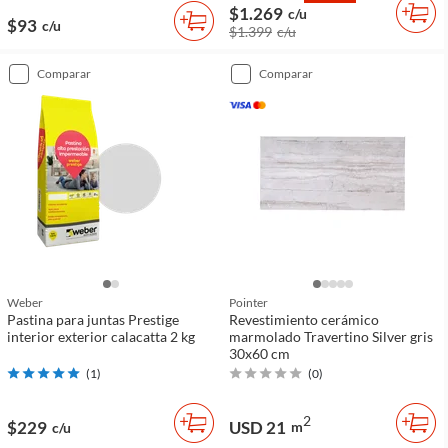
$1.269
c/u
$93
c/u
$1.399
c/u
comparar
comparar
Weber
Pointer
Pastina para juntas Prestige
Revestimiento cerámico
interior exterior calacatta 2 kg
marmolado Travertino Silver gris
30x60 cm
(
1
)
(
0
)
2
$229
USD 21
m
c/u