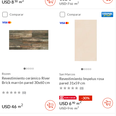
2
USD 8
50
m
2
USD 7
m
50
comparar
comparar
Rozen
San Marcos
Revestimiento cerámico River
Revestimiento Impelux rosa
Brick marrón pared 30x60 cm
pared 31x59 cm
(
0
)
(
0
)
-30%
2
USD 6
90
m
2
USD 46
m
2
USD 9
m
90