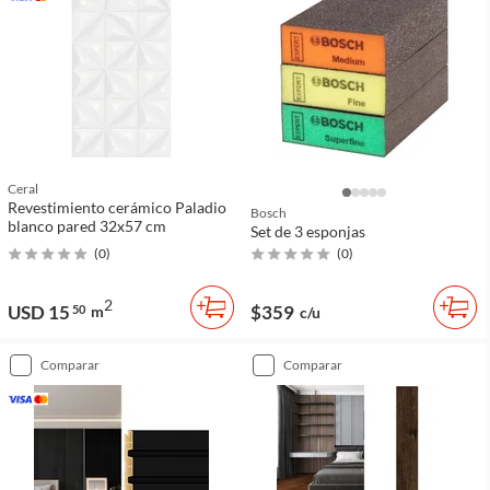
Ceral
Revestimiento cerámico Paladio
Bosch
blanco pared 32x57 cm
Set de 3 esponjas
(
0
)
(
0
)
2
USD 15
$359
50
m
c/u
comparar
comparar