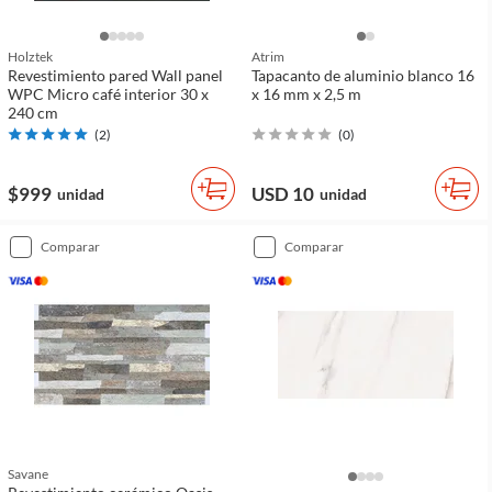
Holztek
Atrim
Revestimiento pared Wall panel
Tapacanto de aluminio blanco 16
WPC Micro café interior 30 x
x 16 mm x 2,5 m
240 cm
(
2
)
(
0
)
$999
USD 10
unidad
unidad
comparar
comparar
Savane