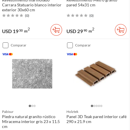
Carrara Statuario blanco interior
pared 54x31 cm
exterior 30x60 cm
(
0
)
(
0
)
2
2
USD 19
USD 29
50
m
90
m
comparar
comparar
Pabisur
Holztek
Piedra natural granito rústico
Panel 3D Teak pared interior café
Miracema interior gris 23 x 11.5
290 x 21.9 cm
cm