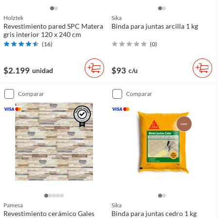
Holztek
Sika
Revestimiento pared SPC Matera
Binda para juntas arcilla 1 kg
gris interior 120 x 240 cm
(
16
)
(
0
)
$2.199
$93
unidad
c/u
comparar
comparar
Pamesa
Sika
Revestimiento cerámico Gales
Binda para juntas cedro 1 kg