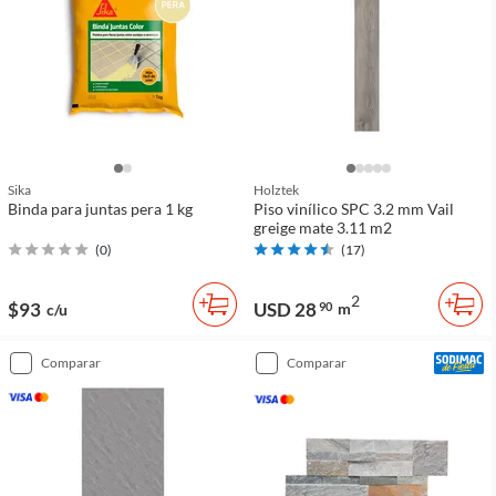
Sika
Holztek
Binda para juntas pera 1 kg
Piso vinílico SPC 3.2 mm Vail
greige mate 3.11 m2
(
0
)
(
17
)
2
$93
USD 28
90
m
c/u
comparar
comparar