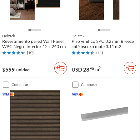
Holztek
Holztek
Revestimiento pared Wall Panel
Piso vinílico SPC 3.2 mm Breeze
WPC Negro interior 12 x 240 cm
café oscuro mate 3.11 m2
(
10
)
(
11
)
2
$599
USD 28
90
m
unidad
comparar
comparar