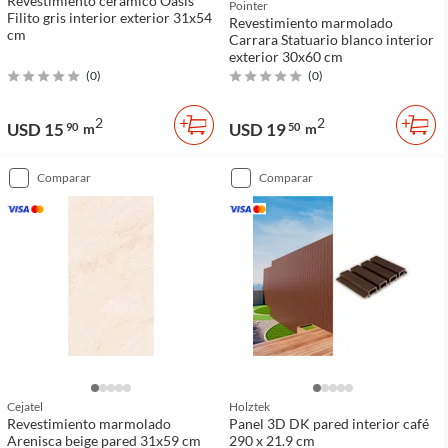
Revestimiento cerámico Oasis
Pointer
Filito gris interior exterior 31x54
Revestimiento marmolado
cm
Carrara Statuario blanco interior
exterior 30x60 cm
(
0
)
(
0
)
2
2
USD 15
USD 19
90
m
50
m
comparar
comparar
Cejatel
Holztek
Revestimiento marmolado
Panel 3D DK pared interior café
Arenisca beige pared 31x59 cm
290 x 21.9 cm