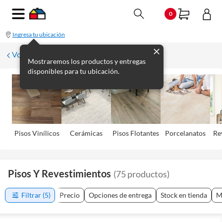
0
Ingresa tu ubicación
Volver
Mostraremos los productos y entregas
disponibles para tu ubicación.
Pisos Viní­licos
Cerámicas
Pisos Flotantes
Porcelanatos
Re
Pisos Y Revestimientos
(
75
productos
)
Filtrar
(5)
Precio
Opciones de entrega
Stock en tienda
M