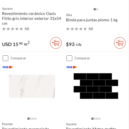
Savane
Revestimiento cerámico Oasis
Sika
Filito gris interior exterior 31x54
Binda para juntas plomo 1 kg
cm
(
0
)
(
0
)
2
USD 15
$93
90
m
c/u
comparar
comparar
Pointer
Savane
Revestimiento marmolado
Revestimiento Metro grafito