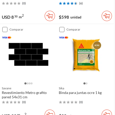
(
0
)
(
6
)
2
USD 8
$598
50
m
unidad
comparar
comparar
Savane
Sika
Revestimiento Metro grafito
Binda para juntas ocre 1 kg
pared 54x31 cm
(
0
)
(
0
)
2