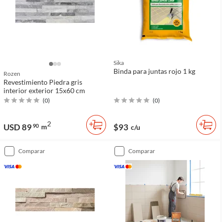
Sika
Binda para juntas rojo 1 kg
Rozen
Revestimiento Piedra gris
interior exterior 15x60 cm
(
0
)
(
0
)
2
USD 89
$93
90
m
c/u
comparar
comparar