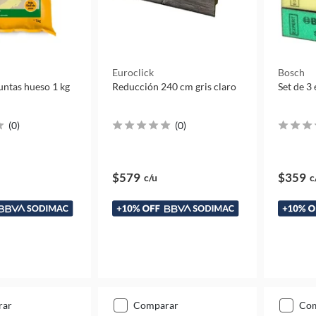
Euroclick
Bosch
untas hueso 1 kg
Reducción 240 cm gris claro
Set de 3
(
0
)
(
0
)
$579
$359
c/u
c
rar
comparar
co