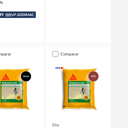
/u
mparar
comparar
Sika