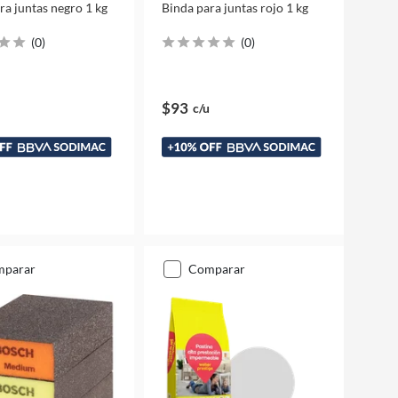
ra juntas negro 1 kg
Binda para juntas rojo 1 kg
(
0
)
(
0
)
$93
c/u
mparar
comparar