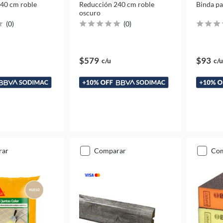
40 cm roble
Reducción 240 cm roble
Binda pa
oscuro
(
0
)
(
0
)
$579
$93
c/u
c/u
rar
comparar
co