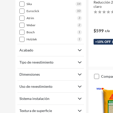
Reducción 2
14
sika
claro
10
euroclick
3
atrim
2
weber
$599
c/u
1
bosch
1
holztek
Acabado
Tipo de revestimiento
Dimensiones
compa
Uso de revestimiento
Sistema instalación
Textura de superficie