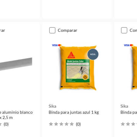
rar
comparar
co
Sika
Sika
e aluminio blanco
Binda para juntas azul 1 kg
Binda par
x 2,5 m
(
0
)
(
0
)