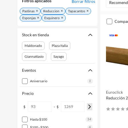
Filtros aplicados
Borrar filtros
Recomend
Pastinas
Reduccion
Tapacantos
Esponjas
Esquinero
compa
Stock en tienda
Maldonado
Plaza Italia
Giannattasio
Sayago
Eventos
1
aniversario
Euroclick
Precio
Reducción 2
-
$
$
14
hasta $100
6
$100 - $500