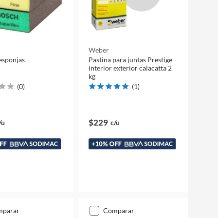
Weber
 esponjas
Pastina para juntas Prestige
interior exterior calacatta 2
kg
(
0
)
(
1
)
$229
/u
c/u
mparar
comparar