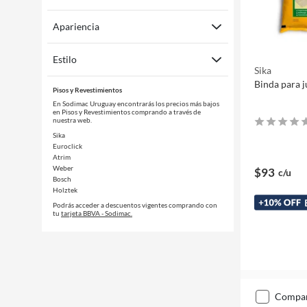
Apariencia
Estilo
Sika
Binda para j
Pisos y Revestimientos
En Sodimac Uruguay encontrarás los precios más bajos
en Pisos y Revestimientos comprando a través de
nuestra web.
Sika
Euroclick
Atrim
Weber
$93
c/u
Bosch
Holztek
Podrás acceder a descuentos vigentes comprando con
tu
tarjeta BBVA - Sodimac.
compa