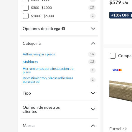
$579
c/u
10
$500 - $1000
1
$1000 - $5000
Opciones de entrega
Categoría
16
adhesivos para pisos
compa
13
molduras
herramientas para instalación de
1
pisos
revestimiento y placas adhesivas
1
para pared
Tipo
Opinión de nuestros
clientes
Marca
Euroclick