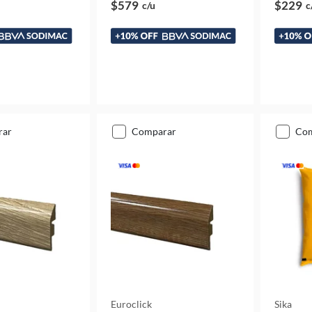
$579
$229
c/u
c
rar
comparar
co
Euroclick
Sika