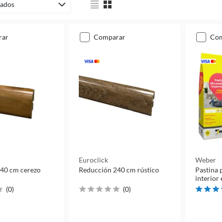
ados
rar
comparar
co
Euroclick
Weber
40 cm cerezo
Reducción 240 cm rústico
Pastina 
interior
(
0
)
(
0
)