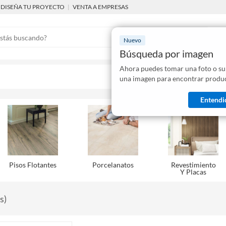
DISEÑA TU PROYECTO
|
VENTA A EMPRESAS
Nuevo
Búsqueda por imagen
Ahora puedes tomar una foto o su
Mostraremo
una imagen para encontrar produc
disponibles
Entendi
Pisos Flotantes
Porcelanatos
Revestimiento
Y Placas
s
)