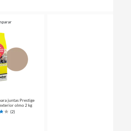
mparar
para juntas Prestige
 exterior olmo 2 kg
(
2
)