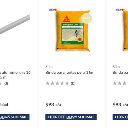
Sika
Sika
 aluminio gris 16
Binda para juntas pera 1 kg
Binda pa
,5 m
(
0
)
(
0
)
$93
$93
idad
c/u
c/u