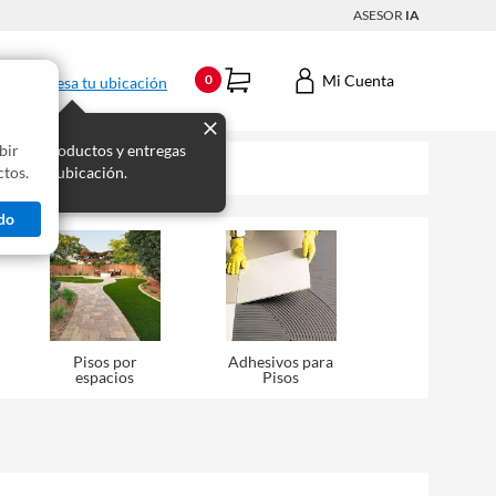
ASESOR
IA
Mi Cuenta
0
Ingresa tu ubicación
bir
s los productos y entregas
tos.
 para tu ubicación.
do
Pisos por
Adhesivos para
espacios
Pisos