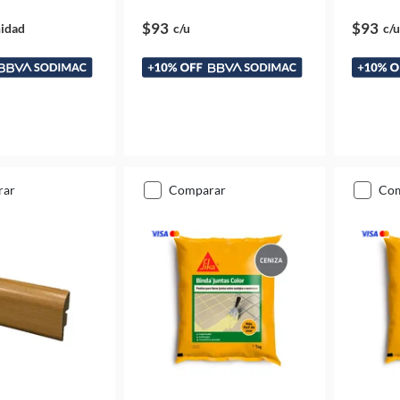
$93
$93
idad
c/u
c/u
rar
comparar
co