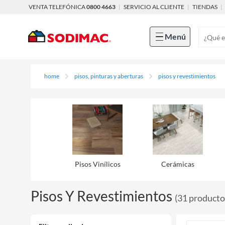
VENTA TELEFÓNICA
0800 4663
|
SERVICIO AL CLIENTE
|
TIENDAS
|
Menú
home
pisos, pinturas y aberturas
pisos y revestimientos
Pisos Viní­licos
Cerámicas
Pisos Y Revestimientos
(
31
producto