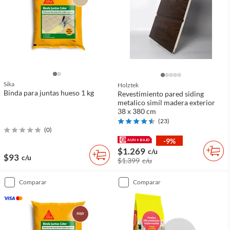
Sika
Holztek
Binda para juntas hueso 1 kg
Revestimiento pared siding
metalico simíl madera exterior
38 x 380 cm
(
23
)
(
0
)
-9%
$1.269
c/u
$93
c/u
$1.399
c/u
comparar
comparar