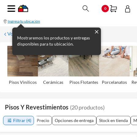
0
Ingresa tu ubicación
Volver
Mostraremos los productos y entregas
disponibles para tu ubicación.
Pisos Viní­licos
Cerámicas
Pisos Flotantes
Porcelanatos
Re
Pisos Y Revestimientos
(
20
productos
)
Filtrar
(4)
Precio
Opciones de entrega
Stock en tienda
M