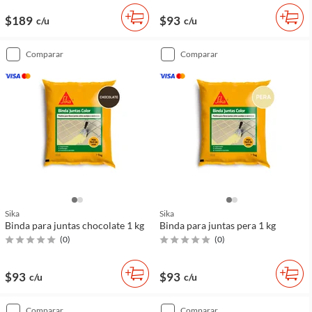
$189
$93
c/u
c/u
comparar
comparar
Sika
Sika
Binda para juntas chocolate 1 kg
Binda para juntas pera 1 kg
(
0
)
(
0
)
$93
$93
c/u
c/u
comparar
comparar