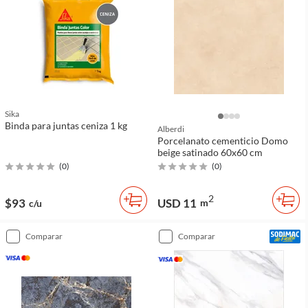
Sika
Binda para juntas ceniza 1 kg
Alberdi
Porcelanato cementicio Domo
beige satinado 60x60 cm
(
0
)
(
0
)
2
$93
USD 11
m
c/u
comparar
comparar