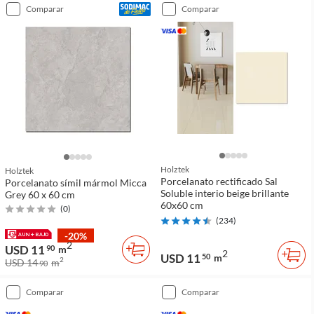
comparar
comparar
Holztek
Holztek
Porcelanato rectificado Sal
Porcelanato símil mármol Micca
Soluble interio beige brillante
Grey 60 x 60 cm
60x60 cm
(
0
)
(
234
)
-20%
2
USD 11
90
m
2
USD 11
50
m
2
USD 14
m
90
comparar
comparar