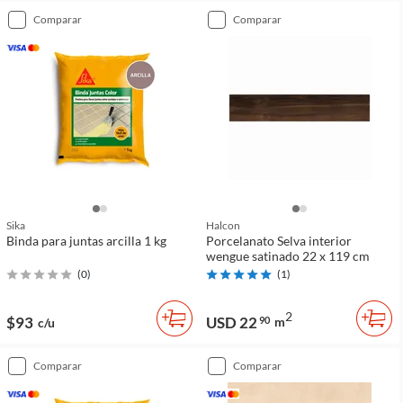
comparar
comparar
Sika
Halcon
Binda para juntas arcilla 1 kg
Porcelanato Selva interior
wengue satinado 22 x 119 cm
(
0
)
(
1
)
2
$93
USD 22
90
m
c/u
comparar
comparar