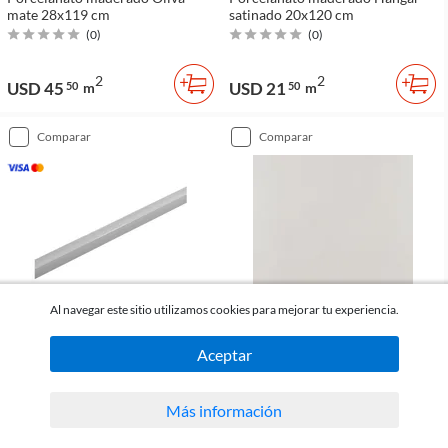
mate 28x119 cm
satinado 20x120 cm
(
0
)
(
0
)
2
2
USD 45
USD 21
50
m
50
m
comparar
comparar
Al navegar este sitio utilizamos cookies para mejorar tu experiencia.
Aceptar
Atrim
Incepa
Tapacanto de aluminio gris 16 x
Porcelanato Pro beige mate
16 mm x 2,5 m
60x60 cm
Más información
(
0
)
(
0
)