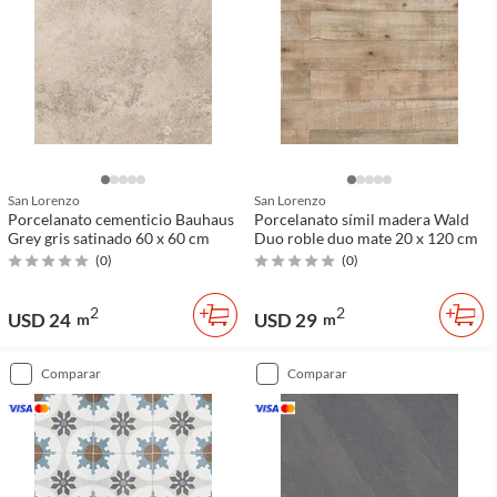
San Lorenzo
San Lorenzo
Porcelanato cementicio Bauhaus
Porcelanato símil madera Wald
Grey gris satinado 60 x 60 cm
Duo roble duo mate 20 x 120 cm
(
0
)
(
0
)
2
2
USD 24
USD 29
m
m
comparar
comparar