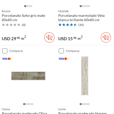
Rozen
Holztek
Porcelanato Soho gris mate
Porcelanato marmolado Veta
60x60 cm
blanco brillante 60x60 cm
(
0
)
(
35
)
2
2
USD 29
USD 15
90
m
90
m
comparar
comparar
Ceusa
Lume
Porcelanato maderado Oliva
Porcelanato maderado Hangar