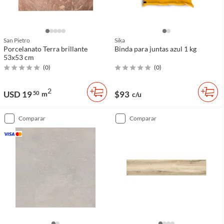
San Pietro
Sika
Porcelanato Terra brillante
Binda para juntas azul 1 kg
53x53 cm
(
0
)
(
0
)
2
USD 19
$93
50
m
c/u
comparar
comparar