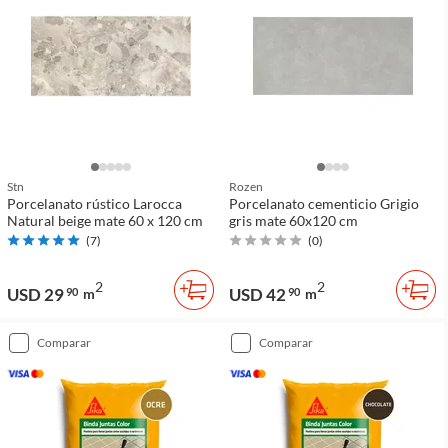
Stn
Rozen
Porcelanato rústico Larocca
Porcelanato cementicio Grigio
Natural beige mate 60 x 120 cm
gris mate 60x120 cm
(
7
)
(
0
)
2
2
USD 29
USD 42
90
m
90
m
comparar
comparar