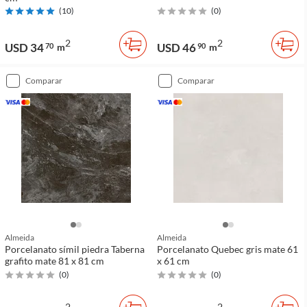
(
10
)
(
0
)
2
2
USD 34
USD 46
70
m
90
m
comparar
comparar
Almeida
Almeida
Porcelanato símil piedra Taberna
Porcelanato Quebec gris mate 61
grafito mate 81 x 81 cm
x 61 cm
(
0
)
(
0
)
2
2