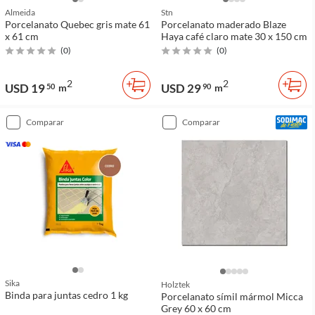
Almeida
Stn
Porcelanato Quebec gris mate 61
Porcelanato maderado Blaze
x 61 cm
Haya café claro mate 30 x 150 cm
(
0
)
(
0
)
2
2
USD 19
USD 29
50
m
90
m
comparar
comparar
Sika
Holztek
Binda para juntas cedro 1 kg
Porcelanato símil mármol Micca
Grey 60 x 60 cm