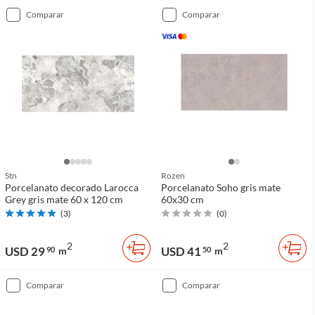
comparar
comparar
Stn
Rozen
Porcelanato decorado Larocca
Porcelanato Soho gris mate
Grey gris mate 60 x 120 cm
60x30 cm
(
3
)
(
0
)
2
2
USD 29
USD 41
90
m
50
m
comparar
comparar