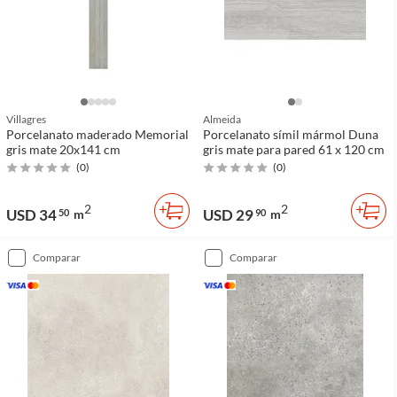
Villagres
Almeida
Porcelanato maderado Memorial
Porcelanato símil mármol Duna
gris mate 20x141 cm
gris mate para pared 61 x 120 cm
(
0
)
(
0
)
2
2
USD 34
USD 29
50
m
90
m
comparar
comparar