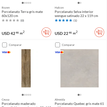
Rozen
Halcon
Porcelanato Terra gris mate
Porcelanato Selva interior
60x120 cm
wengue satinado 22 x 119 cm
(
0
)
(
1
)
2
2
USD 42
USD 22
90
m
90
m
comparar
comparar
Ceusa
Almeida
Porcelanato maderado
Porcelanato Quebec gris mate 61