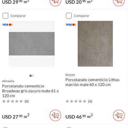
USD 29
USD 20
90
m
90
m
comparar
comparar
Rozen
Porcelanato cementicio Lithos
Almeida
marrón mate 60 x 120 cm
Porcelanato cementicio
Broadway gris oscuro mate 61 x
120 cm
(
0
)
(
0
)
2
2
USD 27
USD 46
90
m
90
m