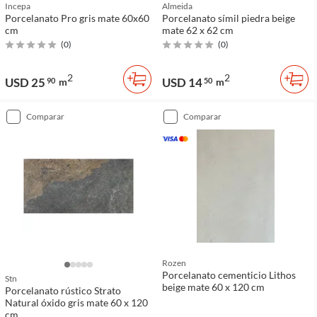
Incepa
Almeida
Porcelanato Pro gris mate 60x60
Porcelanato símil piedra beige
cm
mate 62 x 62 cm
(
0
)
(
0
)
2
2
USD 25
USD 14
90
m
50
m
comparar
comparar
Rozen
Porcelanato cementicio Lithos
Stn
beige mate 60 x 120 cm
Porcelanato rústico Strato
Natural óxido gris mate 60 x 120
cm