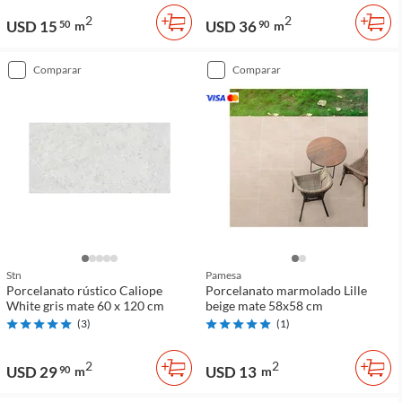
2
2
USD 15
USD 36
50
m
90
m
comparar
comparar
Stn
Pamesa
Porcelanato rústico Caliope
Porcelanato marmolado Lille
White gris mate 60 x 120 cm
beige mate 58x58 cm
(
3
)
(
1
)
2
2
USD 29
USD 13
90
m
m