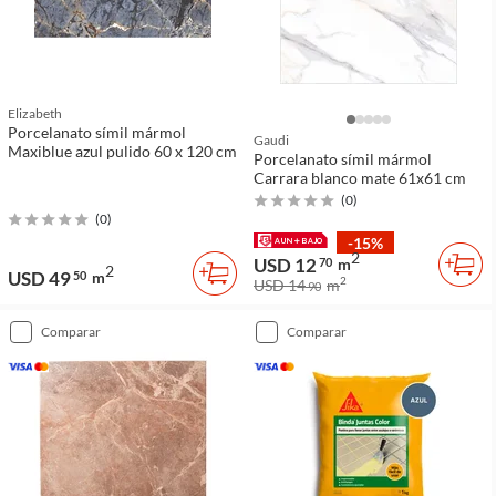
Elizabeth
Porcelanato símil mármol
Gaudi
Maxiblue azul pulido 60 x 120 cm
Porcelanato símil mármol
Carrara blanco mate 61x61 cm
(
0
)
(
0
)
-15%
2
USD 12
70
m
2
USD 49
50
m
2
USD 14
m
90
comparar
comparar