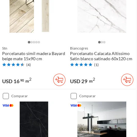
Stn
Biancogres
Porcelanato símil madera Bayard
Porcelanato Calacata Altissimo
beige mate 15x90 cm
Satin blanco satinado 60x120 cm
(
4
)
(
1
)
2
2
USD 16
USD 29
90
m
m
comparar
comparar