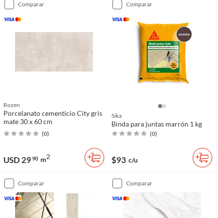
comparar
comparar
Rozen
Porcelanato cementicio City gris
Sika
mate 30 x 60 cm
Binda para juntas marrón 1 kg
(
0
)
(
0
)
2
USD 29
$93
90
m
c/u
comparar
comparar