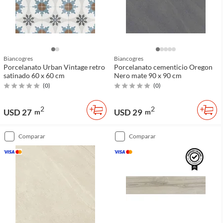
Biancogres
Biancogres
Porcelanato Urban Vintage retro
Porcelanato cementicio Oregon
satinado 60 x 60 cm
Nero mate 90 x 90 cm
(
0
)
(
0
)
2
2
USD 27
USD 29
m
m
comparar
comparar