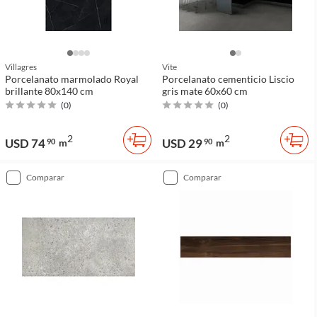
Villagres
Vite
Porcelanato marmolado Royal
Porcelanato cementicio Liscio
brillante 80x140 cm
gris mate 60x60 cm
(
0
)
(
0
)
2
2
USD 74
USD 29
90
m
90
m
comparar
comparar