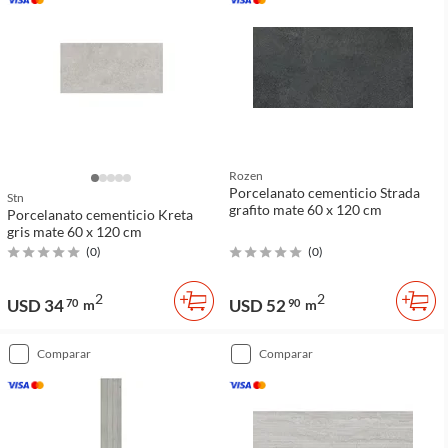
Rozen
Porcelanato cementicio Strada
Stn
grafito mate 60 x 120 cm
Porcelanato cementicio Kreta
gris mate 60 x 120 cm
(
0
)
(
0
)
2
2
USD 34
USD 52
70
m
90
m
comparar
comparar