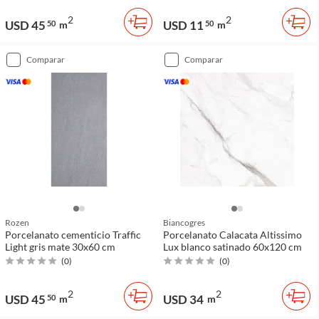
2
2
USD 45
USD 11
50
m
50
m
comparar
comparar
Rozen
Biancogres
Porcelanato cementicio Traffic
Porcelanato Calacata Altissimo
Light gris mate 30x60 cm
Lux blanco satinado 60x120 cm
(
0
)
(
0
)
2
2
USD 45
USD 34
50
m
m