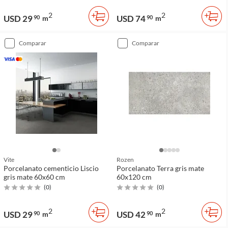
2
2
USD 29
USD 74
90
m
90
m
comparar
comparar
Vite
Rozen
Porcelanato cementicio Liscio
Porcelanato Terra gris mate
gris mate 60x60 cm
60x120 cm
(
0
)
(
0
)
2
2
USD 29
USD 42
90
m
90
m