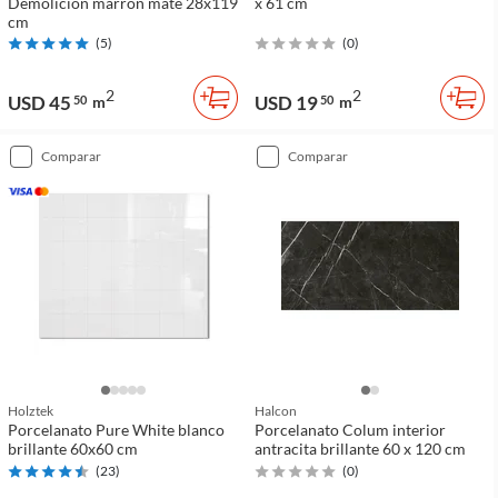
Demolición marrón mate 28x119
x 61 cm
cm
(
5
)
(
0
)
2
2
USD 45
USD 19
50
m
50
m
comparar
comparar
Holztek
Halcon
Porcelanato Pure White blanco
Porcelanato Colum interior
brillante 60x60 cm
antracita brillante 60 x 120 cm
(
23
)
(
0
)