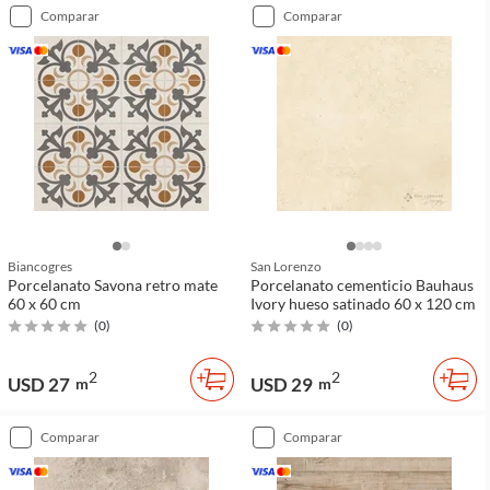
comparar
comparar
Biancogres
San Lorenzo
Porcelanato Savona retro mate
Porcelanato cementicio Bauhaus
60 x 60 cm
Ivory hueso satinado 60 x 120 cm
(
0
)
(
0
)
2
2
USD 27
USD 29
m
m
comparar
comparar