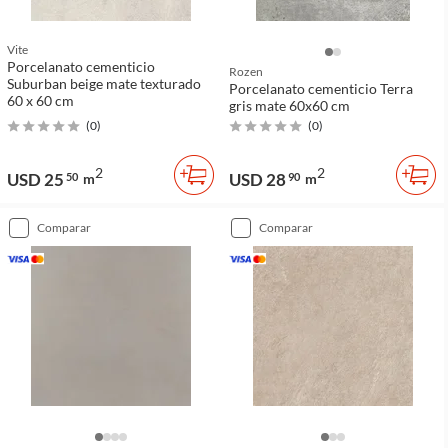
Vite
Porcelanato cementicio
Rozen
Suburban beige mate texturado
Porcelanato cementicio Terra
60 x 60 cm
gris mate 60x60 cm
(
0
)
(
0
)
2
2
USD 25
USD 28
50
m
90
m
comparar
comparar