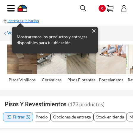
0
Ingresa tu ubicación
Volver
Mostraremos los productos y entregas
disponibles para tu ubicación.
Pisos Viní­licos
Cerámicas
Pisos Flotantes
Porcelanatos
Re
Pisos Y Revestimientos
(
173
productos
)
Filtrar
(5)
Precio
Opciones de entrega
Stock en tienda
M