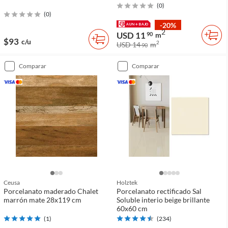
(
0
)
(
0
)
-20%
2
USD 11
90
m
$93
c/u
2
USD 14
m
90
comparar
comparar
Ceusa
Holztek
Porcelanato maderado Chalet
Porcelanato rectificado Sal
marrón mate 28x119 cm
Soluble interio beige brillante
60x60 cm
(
1
)
(
234
)