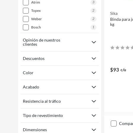
3
atrim
2
topex
Sika
2
weber
Binda para 
kg
1
bosch
Opinión de nuestros
clientes
Descuentos
$93
c/u
Color
Acabado
Resistencia al tráfico
Tipo de revestimiento
compa
Dimensiones