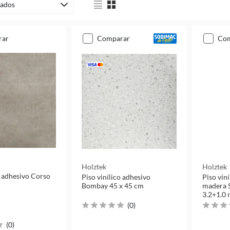
ados
rar
comparar
co
Holztek
Holztek
o adhesivo Corso
Piso vinílico adhesivo
Piso viní
Bombay 45 x 45 cm
madera 
3.2+1.0
(
0
)
(
0
)