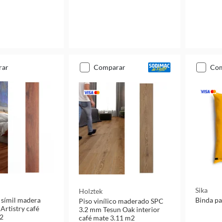
rar
comparar
co
Sika
Holztek
o símil madera
Binda par
Piso vinílico maderado SPC
Artistry café
3.2 mm Tesun Oak interior
m2
café mate 3.11 m2