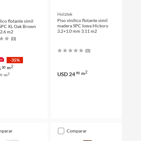
Holztek
Piso vinílico flotante simíl
lico flotante simíl
madera SPC Iowa Hickory
SPC XL Oak Brown
3.2+1.0 mm 3.11 m2
2.6 m2
(
0
)
(
0
)
-35%
2
m
5
30
2
m
USD 24
90
2
m
0
mparar
comparar