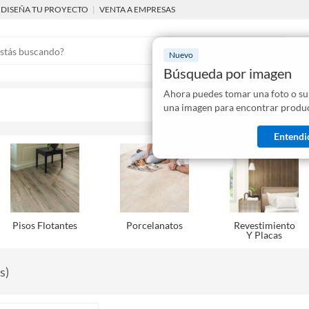
DISEÑA TU PROYECTO
|
VENTA A EMPRESAS
Nuevo
Búsqueda por imagen
Ahora puedes tomar una foto o su
Mostraremo
una imagen para encontrar produc
disponibles
Entendi
Pisos Flotantes
Porcelanatos
Revestimiento
Y Placas
s
)