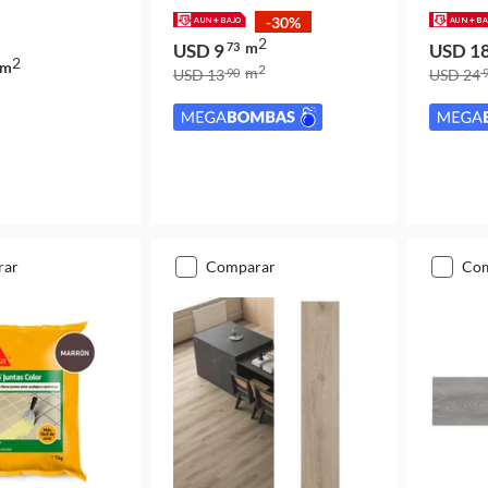
-30%
2
m
USD 9
73
USD 1
2
m
2
m
USD 13
90
USD 24
9
rar
comparar
co