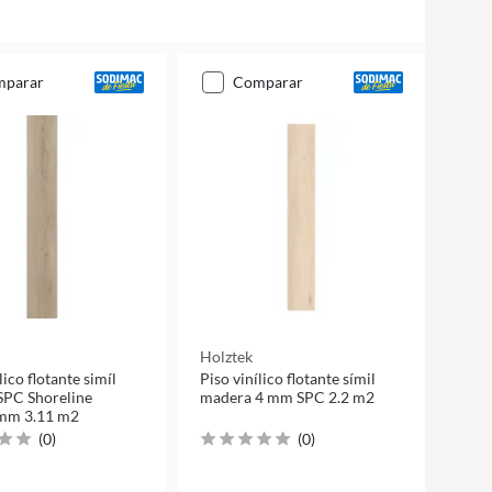
mparar
comparar
Holztek
lico flotante simíl
Piso vinílico flotante símil
SPC Shoreline
madera 4 mm SPC 2.2 m2
 mm 3.11 m2
(
0
)
(
0
)