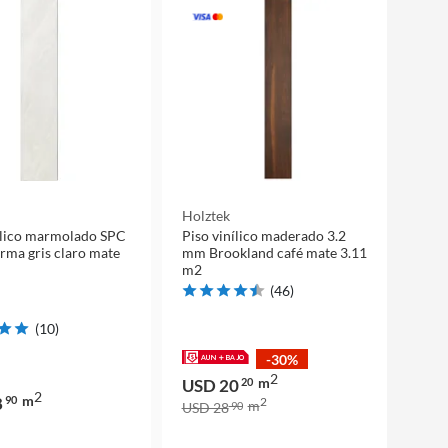
Holztek
ílico marmolado SPC
Piso vinílico maderado 3.2
ma gris claro mate
mm Brookland café mate 3.11
m2
(
46
)
(
10
)
-30%
2
m
USD 20
20
2
m
8
90
2
m
USD 28
90