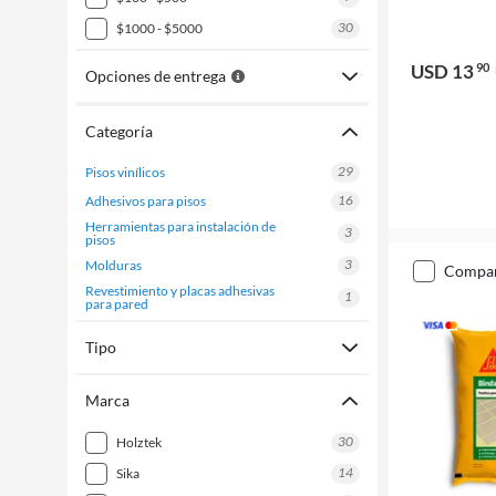
30
$1000 - $5000
USD 13
90
Opciones de entrega
Categoría
29
pisos vinílicos
16
adhesivos para pisos
herramientas para instalación de
3
pisos
3
molduras
compa
revestimiento y placas adhesivas
1
para pared
Tipo
Marca
30
holztek
14
sika