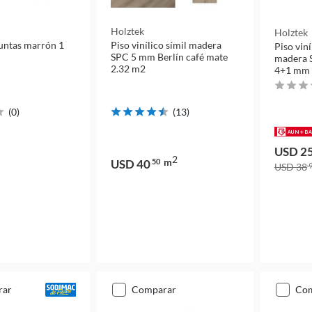
Holztek
Holztek
juntas marrón 1
Piso vinílico símil madera
Piso viní
SPC 5 mm Berlín café mate
madera 
2.32 m2
4+1 mm 
(
0
)
(
13
)
USD 2
2
m
USD 40
50
USD 38
9
rar
comparar
co