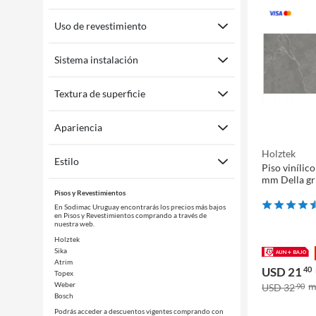
Uso de revestimiento
Sistema instalación
Textura de superficie
Apariencia
Holztek
Estilo
Piso viníli
mm Della gr
Pisos y Revestimientos
En Sodimac Uruguay encontrarás los precios más bajos
en Pisos y Revestimientos comprando a través de
nuestra web.
Holztek
Sika
Atrim
USD 21
40
Topex
Weber
USD 32
90
Bosch
Podrás acceder a descuentos vigentes comprando con