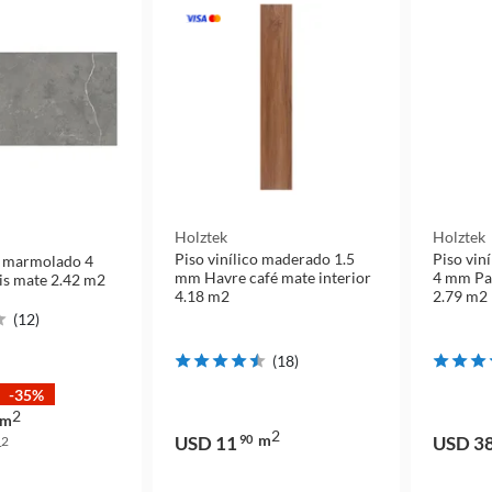
Holztek
Holztek
Piso vinílico maderado 1.5
Piso vin
co marmolado 4
mm Havre café mate interior
4 mm Par
is mate 2.42 m2
4.18 m2
2.79 m2
(
12
)
(
18
)
-35%
2
m
2
m
USD 11
90
USD 3
2
m