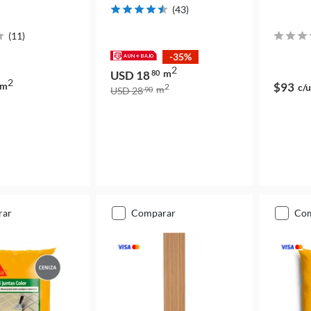
(
43
)
(
11
)
-35%
2
m
USD 18
80
2
m
$93
c/u
2
m
USD 28
90
rar
comparar
co