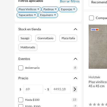
Filtros aplicados
Borrar filtros
Recomend
Pisos Vinilicos
Pastinas
Esponjas
Tapacantos
Esquinero
compa
Stock en tienda
Sayago
Giannattasio
Plaza Italia
Maldonado
Eventos
8
aniversario
Holztek
Precio
Piso vinílic
45 x 45 cm
-
$
$
15
hasta $100
7
$100 - $500