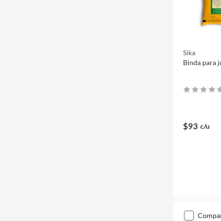
Sika
Binda para j
$93
c/u
compa