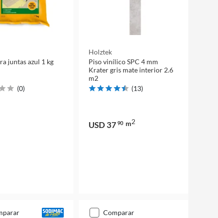
Holztek
ra juntas azul 1 kg
Piso vinílico SPC 4 mm
Krater gris mate interior 2.6
m2
(
0
)
(
13
)
2
m
USD 37
90
mparar
comparar