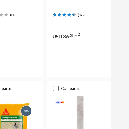
(
0
)
(
16
)
2
m
USD 36
50
mparar
comparar