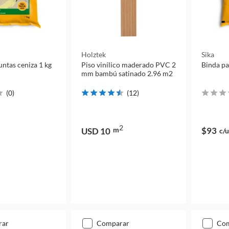
Holztek
Sika
untas ceniza 1 kg
Piso vinílico maderado PVC 2
Binda pa
mm bambú satinado 2.96 m2
(
0
)
(
12
)
2
m
$93
USD 10
c/u
rar
comparar
co