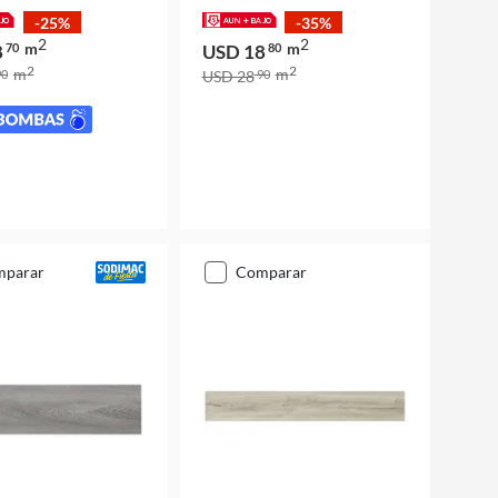
-25%
-35%
2
2
m
m
8
70
USD 18
80
2
2
m
m
0
USD 28
90
mparar
comparar