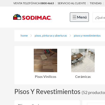
VENTA TELEFÓNICA
0800 4663
|
SERVICIO AL CLIENTE
|
TIENDAS
|
Menú
home
pisos, pinturas y aberturas
pisos y revestimientos
Pisos Viní­licos
Cerámicas
Pisos Y Revestimientos
(
52
producto