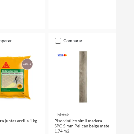
mparar
comparar
Holztek
a juntas arcilla 1 kg
Piso vinílico símil madera
SPC 5 mm Pelican beige mate
1.74 m2