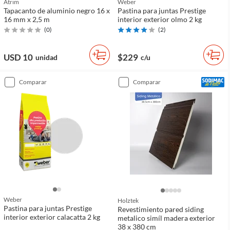
Atrim
Weber
Tapacanto de aluminio negro 16 x
Pastina para juntas Prestige
16 mm x 2,5 m
interior exterior olmo 2 kg
(
0
)
(
2
)
USD 10
$229
unidad
c/u
comparar
comparar
Weber
Holztek
Pastina para juntas Prestige
Revestimiento pared siding
interior exterior calacatta 2 kg
metalico simíl madera exterior
38 x 380 cm