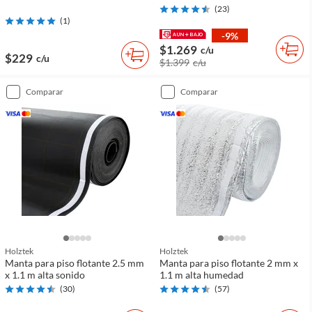
(
23
)
(
1
)
-9%
$1.269
c/u
$229
c/u
$1.399
c/u
comparar
comparar
Holztek
Holztek
Manta para piso flotante 2.5 mm
Manta para piso flotante 2 mm x
x 1.1 m alta sonido
1.1 m alta humedad
(
30
)
(
57
)