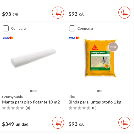
$93
$93
c/u
c/u
comparar
comparar
Pennsylvania
Sika
Manta para piso flotante 10 m2
Binda para juntas otoño 1 kg
(
0
)
(
0
)
$349
$93
unidad
c/u