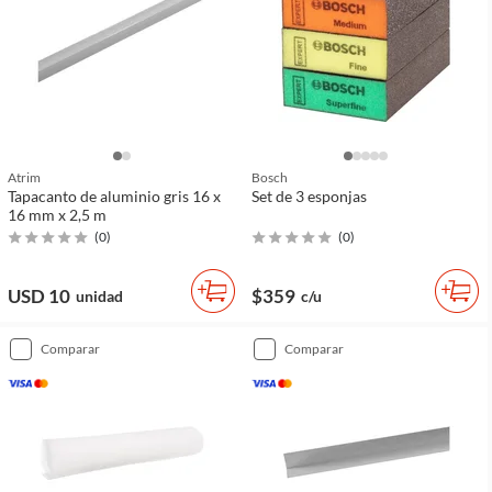
Atrim
Bosch
Tapacanto de aluminio gris 16 x
Set de 3 esponjas
16 mm x 2,5 m
(
0
)
(
0
)
USD 10
$359
unidad
c/u
comparar
comparar