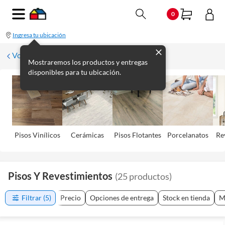
0
Ingresa tu ubicación
Volver
Mostraremos los productos y entregas
disponibles para tu ubicación.
Pisos Viní­licos
Cerámicas
Pisos Flotantes
Porcelanatos
Re
Pisos Y Revestimientos
(
25
productos
)
Filtrar
(5)
Precio
Opciones de entrega
Stock en tienda
M