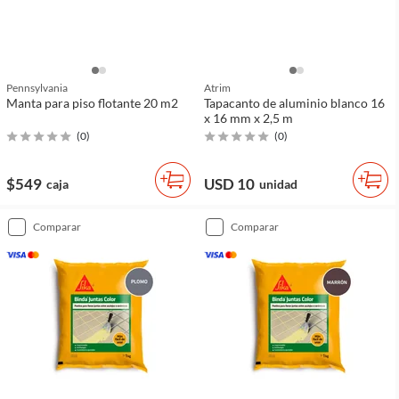
Pennsylvania
Atrim
Manta para piso flotante 20 m2
Tapacanto de aluminio blanco 16
x 16 mm x 2,5 m
(
0
)
(
0
)
$549
USD 10
caja
unidad
comparar
comparar