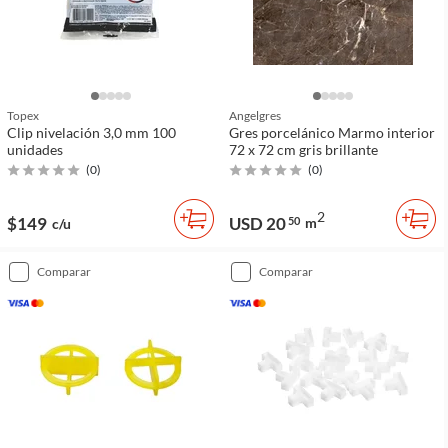
Topex
Angelgres
Clip nivelación 3,0 mm 100
Gres porcelánico Marmo interior
unidades
72 x 72 cm gris brillante
(
0
)
(
0
)
2
$149
USD 20
50
m
c/u
comparar
comparar