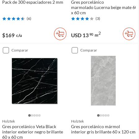
Pack de 300 espaciadores 2 mm
Gres porcelánico
marmolado Lucerna beige mate 60
x 60 cm
(
6
)
(
3
)
2
$169
USD 13
90
m
c/u
comparar
comparar
Holztek
Holztek
Gres porcelánico Veta Black
Gres porcelánico mármol
interior exterior negro brillante
interior gris brillante 60 x 120 cm
60 x 60 cm