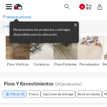
0
Ingresa tu ubicación
Volver
Mostraremos los productos y entregas
disponibles para tu ubicación.
Pisos Viní­licos
Cerámicas
Pisos Flotantes
Porcelanatos
Re
Pisos Y Revestimientos
(
24
productos
)
Filtrar
(3)
Precio
Opciones de entrega
Stock en tienda
M