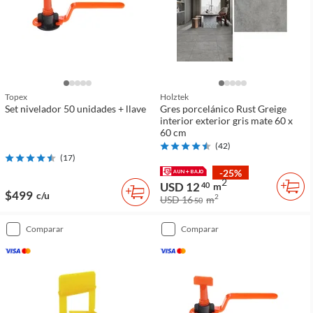
Topex
Holztek
Set nivelador 50 unidades + llave
Gres porcelánico Rust Greige
interior exterior gris mate 60 x
60 cm
(
42
)
(
17
)
-25%
2
USD 12
40
m
$499
c/u
2
USD 16
m
50
comparar
comparar