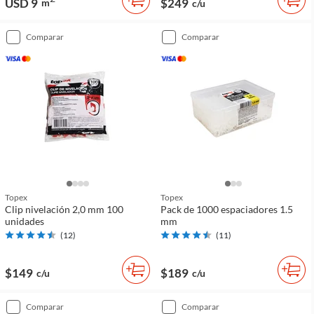
USD 9
$249
m
c/u
comparar
comparar
Topex
Topex
Clip nivelación 2,0 mm 100
Pack de 1000 espaciadores 1.5
unidades
mm
(
12
)
(
11
)
$149
$189
c/u
c/u
comparar
comparar