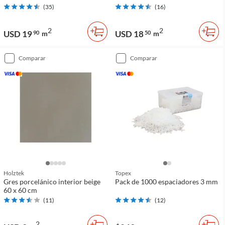
(
35
)
(
16
)
2
2
USD 19
USD 18
90
m
50
m
comparar
comparar
Holztek
Topex
Gres porcelánico interior beige
Pack de 1000 espaciadores 3 mm
60 x 60 cm
(
11
)
(
12
)
2