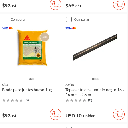
$93
$69
c/u
c/u
comparar
comparar
Sika
Atrim
Binda para juntas hueso 1 kg
Tapacanto de aluminio negro 16 x
16 mm x 2,5 m
(
0
)
(
0
)
$93
USD 10
c/u
unidad