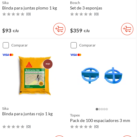
Sika
Bosch
Binda para juntas plomo 1 kg
Set de 3 esponjas
(
0
)
(
0
)
$93
$359
c/u
c/u
comparar
comparar
Sika
Binda para juntas rojo 1 kg
Topex
Pack de 100 espaciadores 3 mm
(
0
)
(
0
)