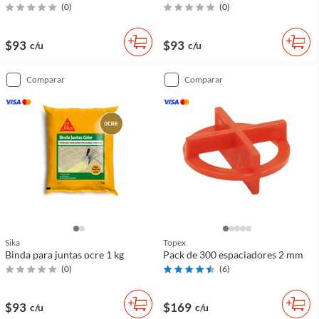
(
0
)
(
0
)
$93
$93
c/u
c/u
comparar
comparar
Sika
Topex
Binda para juntas ocre 1 kg
Pack de 300 espaciadores 2 mm
(
0
)
(
6
)
$93
$169
c/u
c/u