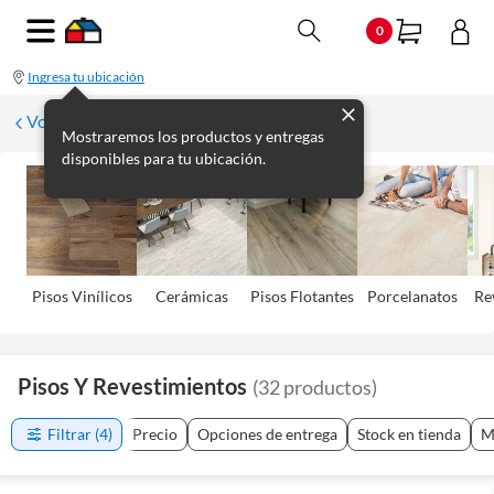
0
Ingresa tu ubicación
Volver
Mostraremos los productos y entregas
disponibles para tu ubicación.
Pisos Viní­licos
Cerámicas
Pisos Flotantes
Porcelanatos
Re
Pisos Y Revestimientos
(
32
productos
)
Filtrar
(4)
Precio
Opciones de entrega
Stock en tienda
M