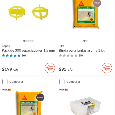
Topex
Sika
Pack de 300 espaciadores 1.5 mm
Binda para juntas arcilla 1 kg
(
6
)
(
0
)
$199
$93
c/u
c/u
comparar
comparar