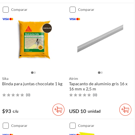
comparar
comparar
Sika
Atrim
Binda para juntas chocolate 1 kg
Tapacanto de aluminio gris 16 x
16 mm x 2,5 m
(
0
)
(
0
)
$93
USD 10
c/u
unidad
comparar
comparar