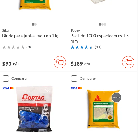
Sika
Topex
Binda para juntas marrón 1 kg
Pack de 1000 espaciadores 1.5
mm
(
0
)
(
11
)
$93
$189
c/u
c/u
comparar
comparar