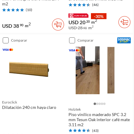
m2
(
46
)
(
10
)
-30%
2
USD 20
20
m
2
USD 38
90
m
2
USD 28
m
90
comparar
comparar
Euroclick
Dilatación 240 cm haya claro
Holztek
Piso vinílico maderado SPC 3.2
mm Tesun Oak interior café mate
3.11 m2
(
43
)