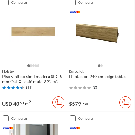
comparar
comparar
Holztek
Euroclick
Piso vinílico símil madera SPC 5
Dilatación 240 cm beige tablas
mm Oak XL café mate 2.32 m2
(
11
)
(
0
)
2
USD 40
$579
50
m
c/u
comparar
comparar