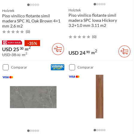
Holztek
Holztek
Piso vinílico flotante simíl
Piso vinílico flotante simíl
madera SPC Iowa Hickory
madera SPC XL Oak Brown 4+1
3.2+1.0 mm 3.11 m2
mm 2.6 m2
(
0
)
(
0
)
-35%
2
USD 25
30
m
2
USD 24
90
m
2
USD 38
m
90
comparar
comparar