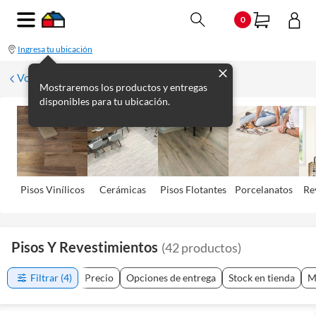
0
Ingresa tu ubicación
Volver
Mostraremos los productos y entregas
disponibles para tu ubicación.
Pisos Viní­licos
Cerámicas
Pisos Flotantes
Porcelanatos
Re
Pisos Y Revestimientos
(
42
productos
)
Filtrar
(4)
Precio
Opciones de entrega
Stock en tienda
M