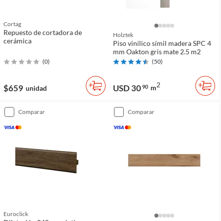
Cortag
Repuesto de cortadora de
Holztek
cerámica
Piso vinílico símil madera SPC 4
mm Oakton gris mate 2.5 m2
(
0
)
(
50
)
2
$659
USD 30
90
m
unidad
comparar
comparar
Euroclick