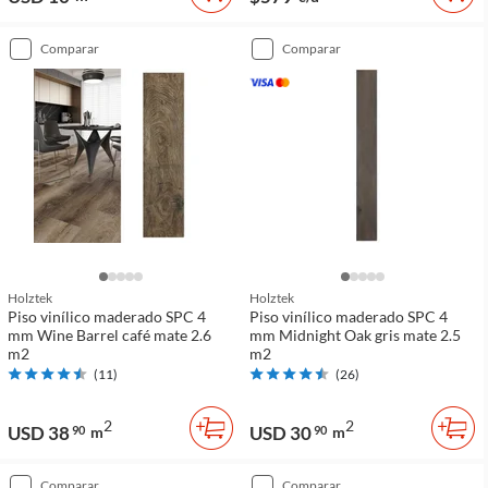
comparar
comparar
Holztek
Holztek
Piso vinílico maderado SPC 4
Piso vinílico maderado SPC 4
mm Wine Barrel café mate 2.6
mm Midnight Oak gris mate 2.5
m2
m2
(
11
)
(
26
)
2
2
USD 38
USD 30
90
m
90
m
comparar
comparar