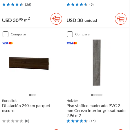
(
26
)
(
9
)
2
USD 30
USD 38
90
m
unidad
comparar
comparar
Euroclick
Holztek
Dilatación 240 cm parquet
Piso vinílico maderado PVC 2
oscuro
mm Cerezo interior gris satinado
2.96 m2
(
0
)
(
15
)