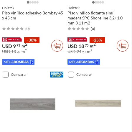
Holztek
Holztek
Piso vinílico adhesivo Bombay 45
Piso vinílico flotante simíl
x 45 cm
madera SPC Shoreline 3.2+1.0
mm 3.11 m2
(
0
)
(
0
)
-30%
-25%
2
2
USD 9
USD 18
73
m
70
m
2
2
USD 13
m
USD 24
m
90
90
comparar
comparar