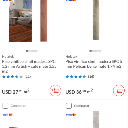
Holztek
Holztek
Piso vinílico símil madera SPC
Piso vinílico símil madera SPC 5
3.2 mm Artistry café mate 3.55
mm Pelican beige mate 1.74 m2
m2
(
11
)
(
16
)
2
2
USD 27
USD 36
90
m
50
m
comparar
comparar