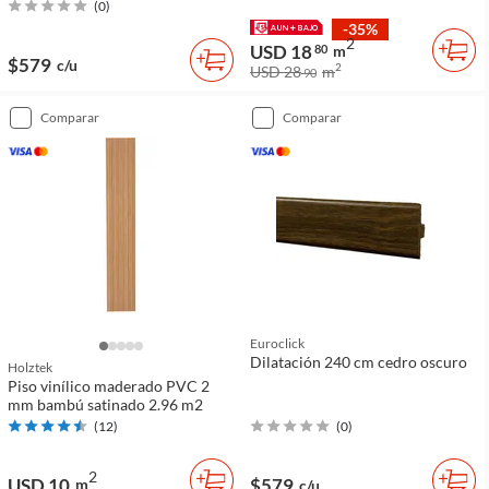
(
0
)
-35%
2
USD 18
80
m
$579
c/u
2
USD 28
m
90
comparar
comparar
Euroclick
Dilatación 240 cm cedro oscuro
Holztek
Piso vinílico maderado PVC 2
mm bambú satinado 2.96 m2
(
12
)
(
0
)
2
USD 10
$579
m
c/u