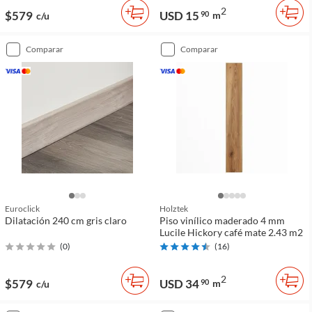
2
$579
USD 15
90
m
c/u
comparar
comparar
Euroclick
Holztek
Dilatación 240 cm gris claro
Piso vinílico maderado 4 mm
Lucile Hickory café mate 2.43 m2
(
0
)
(
16
)
2
$579
USD 34
90
m
c/u