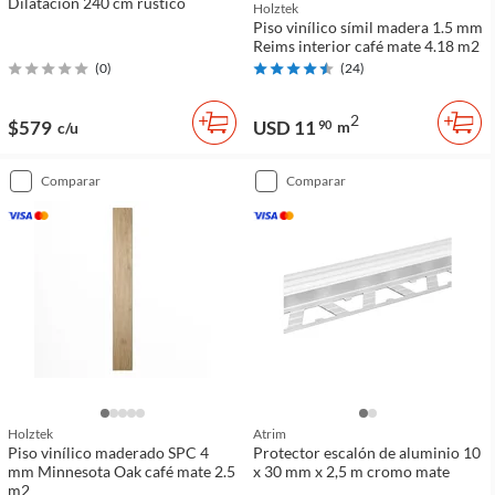
Dilatación 240 cm rústico
Holztek
Piso vinílico símil madera 1.5 mm
Reims interior café mate 4.18 m2
(
0
)
(
24
)
2
$579
USD 11
90
m
c/u
comparar
comparar
Holztek
Atrim
Piso vinílico maderado SPC 4
Protector escalón de aluminio 10
mm Minnesota Oak café mate 2.5
x 30 mm x 2,5 m cromo mate
m2