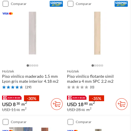
comparar
comparar
Holztek
Holztek
Piso vinílico maderado 1.5 mm
Piso vinílico flotante símil
Lyon gris mate interior 4.18 m2
madera 4 mm SPC 2.2 m2
(
29
)
(
0
)
-30%
-35%
2
2
USD 8
USD 18
30
m
80
m
2
2
USD 11
m
USD 28
m
90
90
comparar
comparar