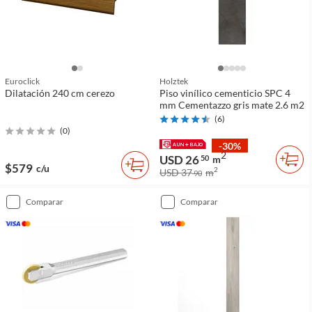
Euroclick
Holztek
Dilatación 240 cm cerezo
Piso vinílico cementicio SPC 4
mm Cementazzo gris mate 2.6 m2
(
6
)
(
0
)
-30%
2
USD 26
50
m
$579
c/u
2
USD 37
m
90
comparar
comparar