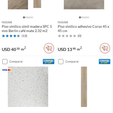
Holztek
Holztek
Piso vinílico símil madera SPC 5
Piso vinílico adhesivo Corso 45 x
mm Berlín café mate 2.32 m2
45 cm
(
13
)
(
0
)
2
2
USD 40
USD 13
50
m
90
m
comparar
comparar