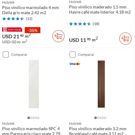
Holztek
Holztek
Piso vinílico maderado 1.5 mm
Piso vinílico marmolado 4 mm
Havre café mate interior 4.18 m2
Della gris mate 2.42 m2
(
12
)
(
18
)
-35%
2
USD 21
40
m
2
USD 11
90
m
2
USD 32
m
90
comparar
comparar
Holztek
Holztek
Piso vinílico marmolado SPC 4
Piso vinílico maderado 3.2 mm
mm Parma gris claro mate 2.79
Brookland café mate 3.11 m2