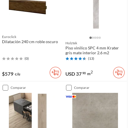
Euroclick
Dilatación 240 cm roble oscuro
Holztek
Piso vinílico SPC 4 mm Krater
gris mate interior 2.6 m2
(
0
)
(
13
)
2
$579
USD 37
90
m
c/u
comparar
comparar