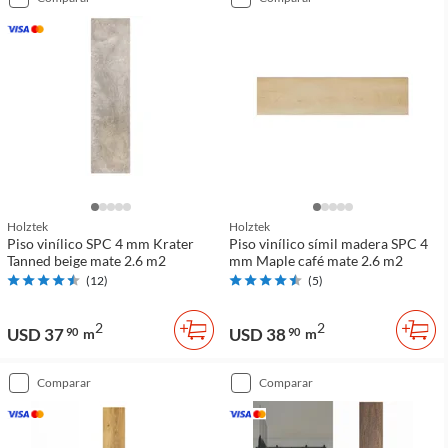
Holztek
Holztek
Piso vinílico SPC 4 mm Krater
Piso vinílico símil madera SPC 4
Tanned beige mate 2.6 m2
mm Maple café mate 2.6 m2
(
12
)
(
5
)
2
2
USD 37
USD 38
90
m
90
m
comparar
comparar