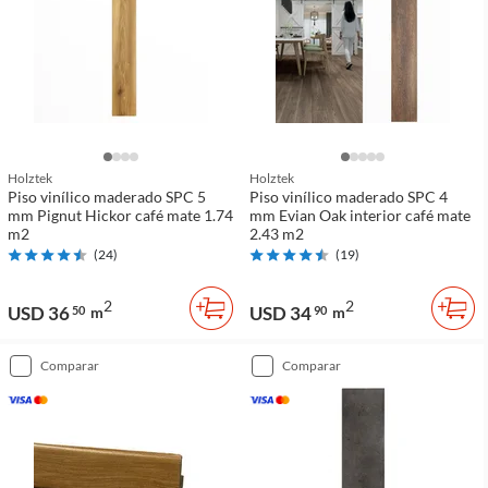
Holztek
Holztek
Piso vinílico maderado SPC 5
Piso vinílico maderado SPC 4
mm Pignut Hickor café mate 1.74
mm Evian Oak interior café mate
m2
2.43 m2
(
24
)
(
19
)
2
2
USD 36
USD 34
50
m
90
m
comparar
comparar