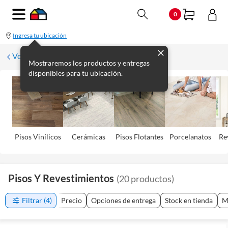
0
Ingresa tu ubicación
Volver
Mostraremos los productos y entregas
disponibles para tu ubicación.
Pisos Viní­licos
Cerámicas
Pisos Flotantes
Porcelanatos
Re
Pisos Y Revestimientos
(
20
productos
)
Filtrar
(4)
Precio
Opciones de entrega
Stock en tienda
M