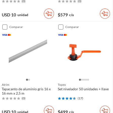
(
0
)
(
0
)
USD 10
$579
unidad
c/u
comparar
comparar
Atrim
Topex
Tapacanto de aluminio gris 16 x
Set nivelador 50 unidades + llave
16 mm x 2,5 m
(
0
)
(
17
)
USD 10
$499
unidad
c/u