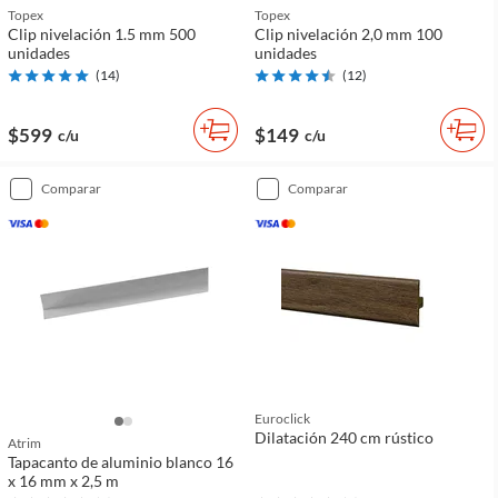
Topex
Topex
Clip nivelación 1.5 mm 500
Clip nivelación 2,0 mm 100
unidades
unidades
(
14
)
(
12
)
$599
$149
c/u
c/u
comparar
comparar
Euroclick
Dilatación 240 cm rústico
Atrim
Tapacanto de aluminio blanco 16
x 16 mm x 2,5 m