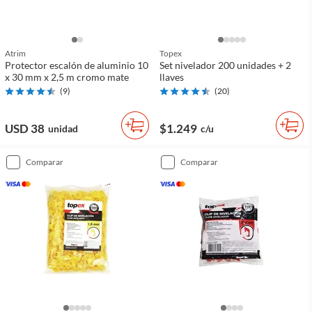
Atrim
Topex
Protector escalón de aluminio 10
Set nivelador 200 unidades + 2
x 30 mm x 2,5 m cromo mate
llaves
(
9
)
(
20
)
USD 38
$1.249
unidad
c/u
comparar
comparar