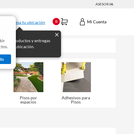
ASESOR
IA
Mi Cuenta
0
Ingresa tu ubicación
bir
s los productos y entregas
tos.
 para tu ubicación.
do
Pisos por
Adhesivos para
espacios
Pisos