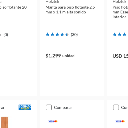
a
Holztek
Holztek
iso flotante 20
Manta para piso flotante 2.5
Piso flo
mm x 1.1 m alta sonido
mm Essen
interior
(
0
)
(
30
)
$1.299
USD 1
unidad
rar
comparar
co