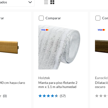
ados
rar
comparar
co
Holztek
Euroclic
240 cm haya claro
Manta para piso flotante 2
Dilataci
mm x 1.1 m alta humedad
oscuro
(
0
)
(
57
)