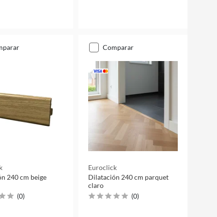
mparar
comparar
k
Euroclick
ón 240 cm beige
Dilatación 240 cm parquet
claro
(
0
)
(
0
)