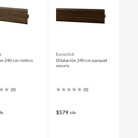
k
Euroclick
ón 240 cm rústico
Dilatación 240 cm parquet
oscuro
(
0
)
(
0
)
$579
/u
c/u