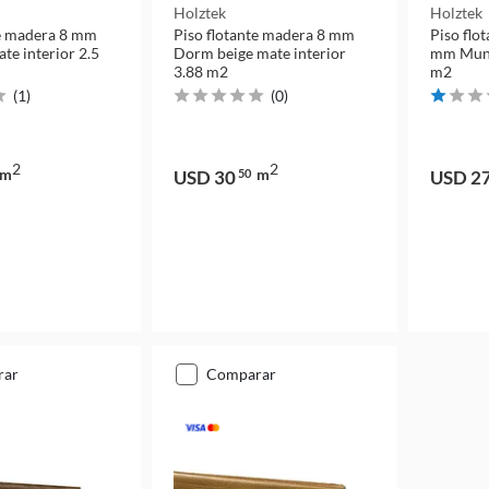
Holztek
Holztek
te madera 8 mm
Piso flotante madera 8 mm
Piso flo
te interior 2.5
Dorm beige mate interior
mm Muns
3.88 m2
m2
(
1
)
(
0
)
2
2
m
m
USD 30
50
USD 2
rar
comparar