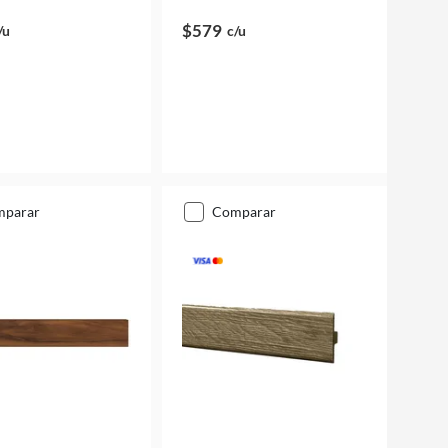
$579
/u
c/u
mparar
comparar