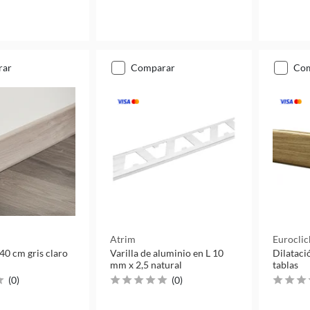
rar
comparar
co
Atrim
Euroclic
40 cm gris claro
Varilla de aluminio en L 10
Dilataci
mm x 2,5 natural
tablas
(
0
)
(
0
)