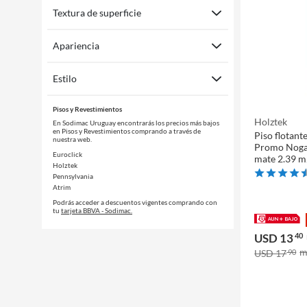
Textura de superficie
Apariencia
Estilo
Pisos y Revestimientos
Holztek
En Sodimac Uruguay encontrarás los precios más bajos
en Pisos y Revestimientos comprando a través de
Piso flotan
nuestra web.
Promo Nogal
Euroclick
mate 2.39 
Holztek
Pennsylvania
Atrim
Podrás acceder a descuentos vigentes comprando con
tu
tarjeta BBVA - Sodimac.
USD 13
40
USD 17
90