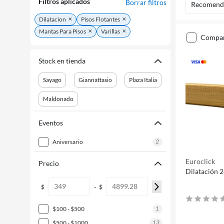
Filtros aplicados
Borrar filtros
Recomend
Dilatacion
Pisos Flotantes
Mantas Para Pisos
Varillas
compa
Stock en tienda
Sayago
Giannattasio
Plaza Italia
Maldonado
Eventos
2
aniversario
Euroclick
Precio
Dilatación 
-
$
$
1
$100 - $500
13
$500 - $1000