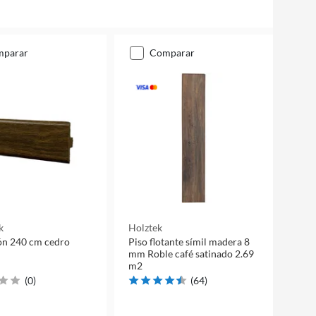
mparar
comparar
k
Holztek
ón 240 cm cedro
Piso flotante símil madera 8
mm Roble café satinado 2.69
m2
(
0
)
(
64
)