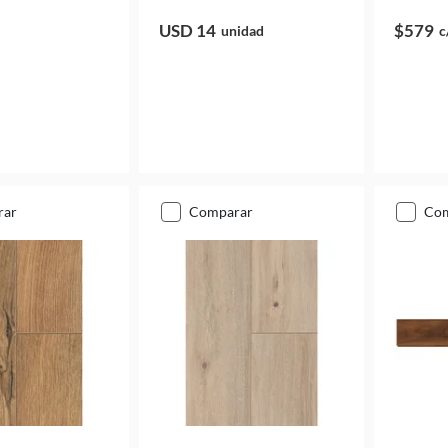
USD 14
$579
unidad
c
rar
comparar
co