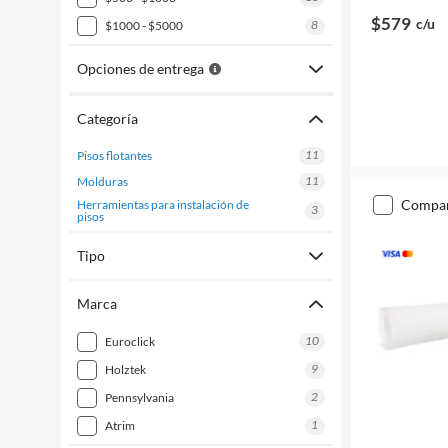
$579
c/u
8
$1000 - $5000
Opciones de entrega
Categoría
11
pisos flotantes
11
molduras
compa
herramientas para instalación de
3
pisos
Tipo
Marca
10
euroclick
9
holztek
2
pennsylvania
1
atrim