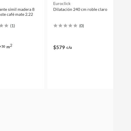
Euroclick
tante símil madera 8
Dilatación 240 cm roble claro
te café mate 2.22
(
1
)
(
0
)
2
m
$579
7
50
c/u