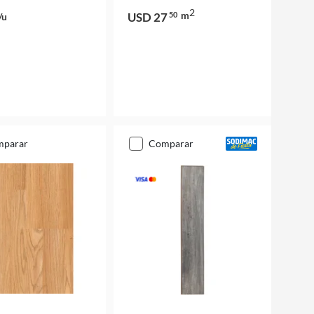
2
m
USD 27
50
/u
mparar
comparar