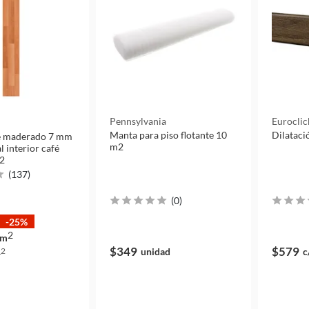
Pennsylvania
Euroclic
Manta para piso flotante 10
Dilataci
te maderado 7 mm
m2
 interior café
m2
(
137
)
(
0
)
-25%
2
m
$349
$579
unidad
c
2
m