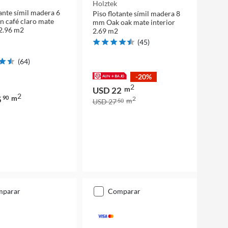
Holztek
tante símil madera 6
Piso flotante símil madera 8
 café claro mate
mm Oak oak mate interior
 2.96 m2
2.69 m2
(
45
)
(
64
)
-20%
2
m
USD 22
2
m
5
90
2
m
USD 27
50
mparar
comparar