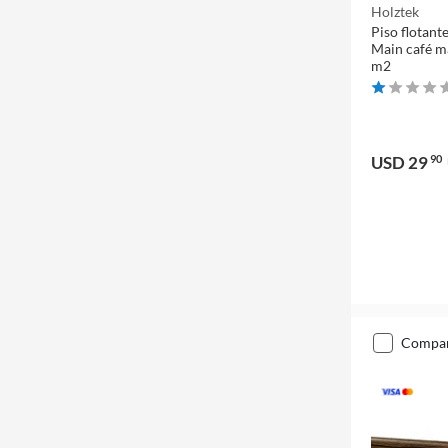
Holztek
Piso flotan
Main café ma
m2
USD 29
90
compa