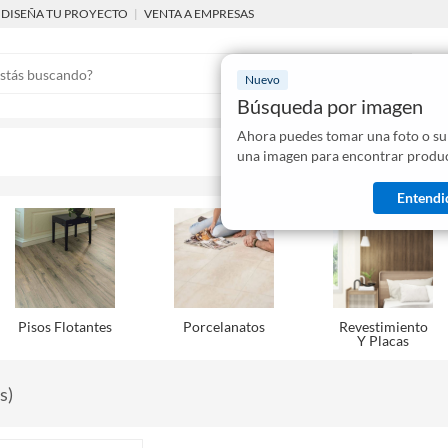
DISEÑA TU PROYECTO
|
VENTA A EMPRESAS
Nuevo
Búsqueda por imagen
Ahora puedes tomar una foto o su
Mostraremo
una imagen para encontrar produc
disponibles
Entendi
Pisos Flotantes
Porcelanatos
Revestimiento
Y Placas
s
)