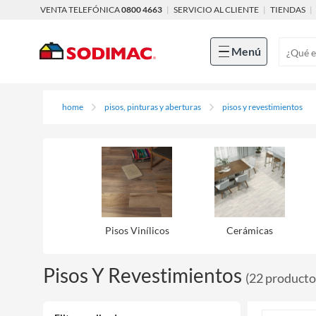
VENTA TELEFÓNICA
0800 4663
|
SERVICIO AL CLIENTE
|
TIENDAS
|
Menú
home
pisos, pinturas y aberturas
pisos y revestimientos
Pisos Viní­licos
Cerámicas
Pisos Y Revestimientos
(
22
producto