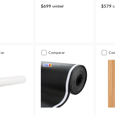
$699
$579
unidad
c
rar
comparar
co