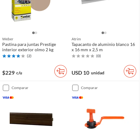
Weber
Atrim
Pastina para juntas Prestige
Tapacanto de aluminio blanco 16
interior exterior olmo 2 kg
x 16 mm x 2,5 m
(
2
)
(
0
)
$229
USD 10
c/u
unidad
comparar
comparar