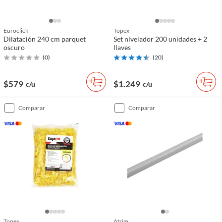
Euroclick
Topex
Dilatación 240 cm parquet
Set nivelador 200 unidades + 2
oscuro
llaves
(
0
)
(
20
)
$579
$1.249
c/u
c/u
comparar
comparar
Topex
Atrim