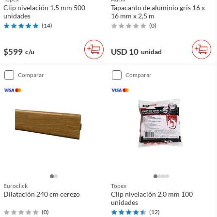
Clip nivelación 1.5 mm 500
Tapacanto de aluminio gris 16 x
unidades
16 mm x 2,5 m
(
14
)
(
0
)
$599
USD 10
c/u
unidad
comparar
comparar
Euroclick
Topex
Dilatación 240 cm cerezo
Clip nivelación 2,0 mm 100
unidades
(
0
)
(
12
)