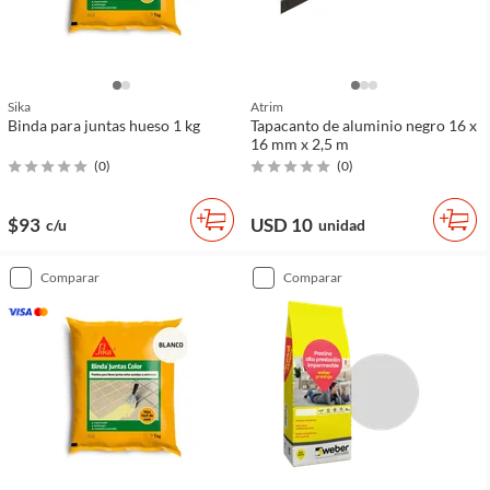
Sika
Atrim
Binda para juntas hueso 1 kg
Tapacanto de aluminio negro 16 x
16 mm x 2,5 m
(
0
)
(
0
)
$93
USD 10
c/u
unidad
comparar
comparar