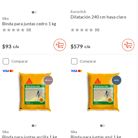
Euroclick
Dilatación 240 cm haya claro
Sika
Binda para juntas cedro 1 kg
(
0
)
(
0
)
$93
$579
c/u
c/u
comparar
comparar
Sika
Sika
Binda para juntas arcilla 1 kg
Binda para juntas azul 1 kg