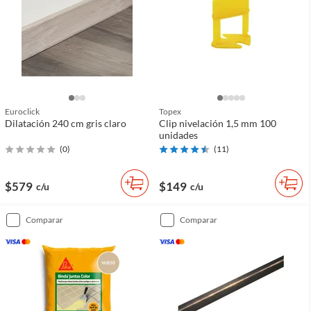
Euroclick
Topex
Dilatación 240 cm gris claro
Clip nivelación 1,5 mm 100
unidades
(
0
)
(
11
)
$579
$149
c/u
c/u
comparar
comparar