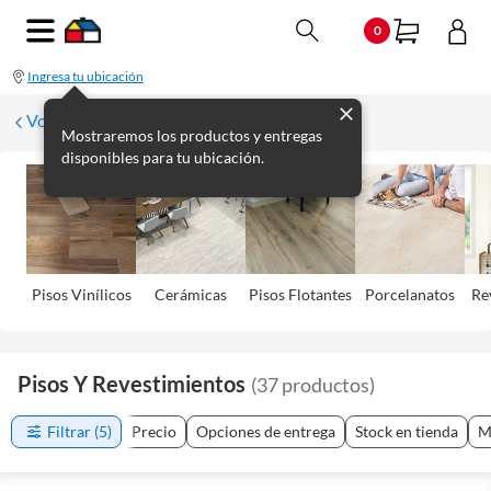
0
Ingresa tu ubicación
Volver
Mostraremos los productos y entregas
disponibles para tu ubicación.
Pisos Viní­licos
Cerámicas
Pisos Flotantes
Porcelanatos
Re
Pisos Y Revestimientos
(
37
productos
)
Filtrar
(5)
Precio
Opciones de entrega
Stock en tienda
M