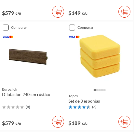
$579
$149
c/u
c/u
comparar
comparar
Euroclick
Dilatación 240 cm rústico
Topex
Set de 3 esponjas
(
0
)
(
6
)
$579
$189
c/u
c/u