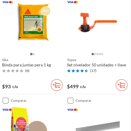
Sika
Topex
Binda para juntas pera 1 kg
Set nivelador 50 unidades + llave
(
0
)
(
17
)
$93
$499
c/u
c/u
comparar
comparar