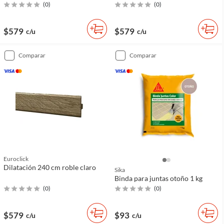
(
0
)
(
0
)
$579
$579
c/u
c/u
comparar
comparar
Euroclick
Dilatación 240 cm roble claro
Sika
Binda para juntas otoño 1 kg
(
0
)
(
0
)
$579
$93
c/u
c/u