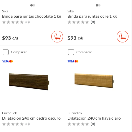
Sika
Sika
Binda para juntas chocolate 1 kg
Binda para juntas ocre 1 kg
(
0
)
(
0
)
$93
$93
c/u
c/u
comparar
comparar
Euroclick
Euroclick
Dilatación 240 cm cedro oscuro
Dilatación 240 cm haya claro
(
0
)
(
0
)