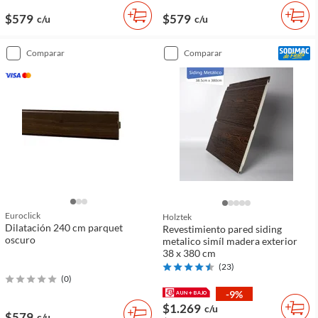
$579
$579
c/u
c/u
comparar
comparar
Euroclick
Holztek
Dilatación 240 cm parquet
Revestimiento pared siding
oscuro
metalico simíl madera exterior
38 x 380 cm
(
23
)
(
0
)
-9%
$1.269
c/u
$579
c/u