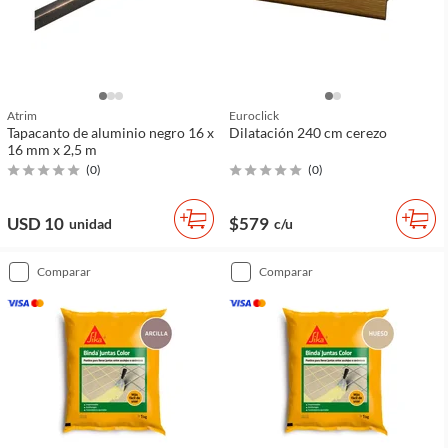
Atrim
Euroclick
Tapacanto de aluminio negro 16 x
Dilatación 240 cm cerezo
16 mm x 2,5 m
(
0
)
(
0
)
USD 10
$579
unidad
c/u
comparar
comparar