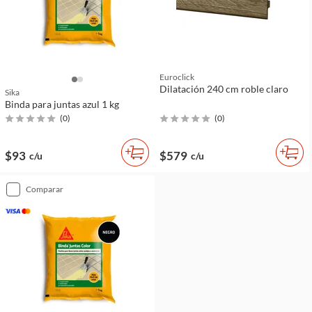
Euroclick
Dilatación 240 cm roble claro
Sika
Binda para juntas azul 1 kg
(
0
)
(
0
)
$93
$579
c/u
c/u
comparar