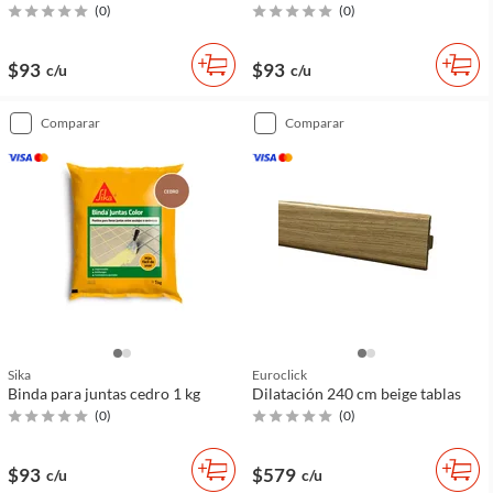
(
0
)
(
0
)
$93
$93
c/u
c/u
comparar
comparar
Sika
Euroclick
Binda para juntas cedro 1 kg
Dilatación 240 cm beige tablas
(
0
)
(
0
)
$93
$579
c/u
c/u