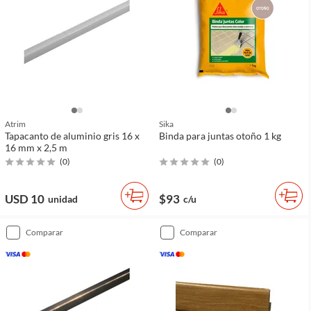
Atrim
Sika
Tapacanto de aluminio gris 16 x
Binda para juntas otoño 1 kg
16 mm x 2,5 m
(
0
)
(
0
)
USD 10
$93
unidad
c/u
comparar
comparar