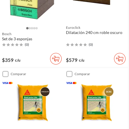
Euroclick
Dilatación 240 cm roble oscuro
Bosch
Set de 3 esponjas
(
0
)
(
0
)
$359
$579
c/u
c/u
comparar
comparar