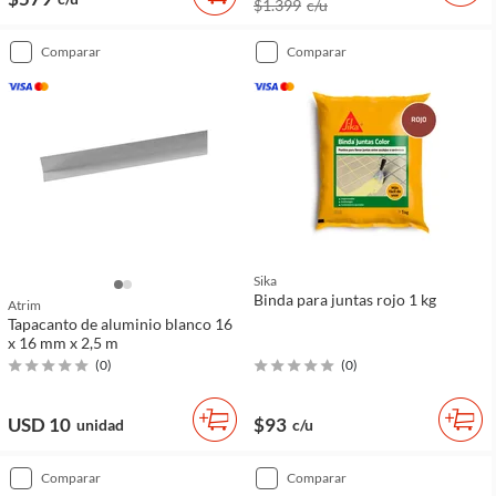
$1.399
c/u
comparar
comparar
Sika
Binda para juntas rojo 1 kg
Atrim
Tapacanto de aluminio blanco 16
x 16 mm x 2,5 m
(
0
)
(
0
)
USD 10
$93
unidad
c/u
comparar
comparar