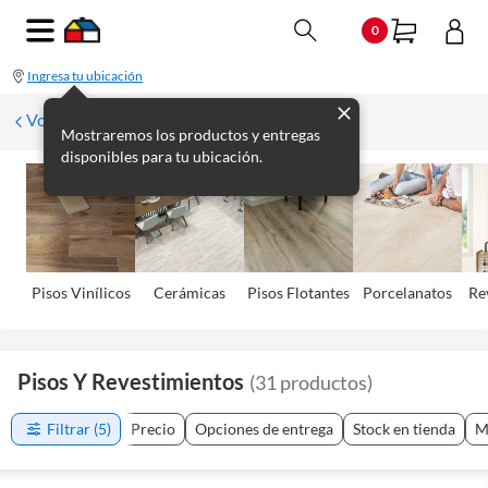
0
Ingresa tu ubicación
Volver
Mostraremos los productos y entregas
disponibles para tu ubicación.
Pisos Viní­licos
Cerámicas
Pisos Flotantes
Porcelanatos
Re
Pisos Y Revestimientos
(
31
productos
)
Filtrar
(5)
Precio
Opciones de entrega
Stock en tienda
M