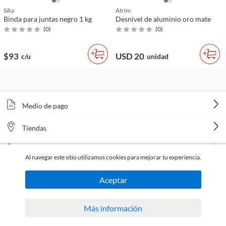
Sika
Atrim
Binda para juntas negro 1 kg
Desnivel de aluminio oro mate
(
0
)
(
0
)
$93
USD 20
c/u
unidad
Medio de pago
Tiendas
Venta telefónica
Al navegar este sitio utilizamos cookies para mejorar tu experiencia.
Aceptar
Más información
Todos los derechos reservados Homecenter Sodimac S.A. | R.U.T. 216996650015.