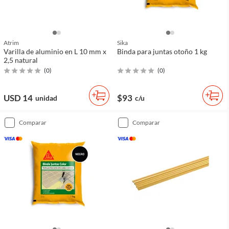
Atrim
Sika
Varilla de aluminio en L 10 mm x
Binda para juntas otoño 1 kg
2,5 natural
(
0
)
(
0
)
USD 14
$93
unidad
c/u
comparar
comparar