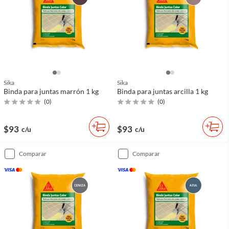
Sika
Sika
Binda para juntas marrón 1 kg
Binda para juntas arcilla 1 kg
(
0
)
(
0
)
$93
$93
c/u
c/u
comparar
comparar