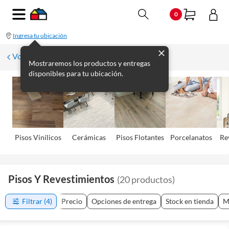
0
Ingresa tu ubicación
Volver
Mostraremos los productos y entregas
disponibles para tu ubicación.
Pisos Viní­licos
Cerámicas
Pisos Flotantes
Porcelanatos
Re
Pisos Y Revestimientos
(
20
productos
)
Filtrar
(4)
Precio
Opciones de entrega
Stock en tienda
M