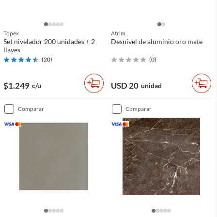
Topex
Atrim
Set nivelador 200 unidades + 2
Desnivel de aluminio oro mate
llaves
(
20
)
(
0
)
$1.249
USD 20
c/u
unidad
comparar
comparar