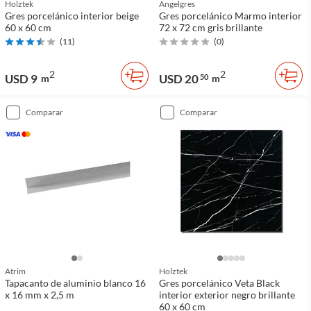
Holztek
Angelgres
Gres porcelánico interior beige
Gres porcelánico Marmo interior
60 x 60 cm
72 x 72 cm gris brillante
(
11
)
(
0
)
2
2
USD 9
USD 20
m
50
m
comparar
comparar
Atrim
Holztek
Tapacanto de aluminio blanco 16
Gres porcelánico Veta Black
x 16 mm x 2,5 m
interior exterior negro brillante
60 x 60 cm