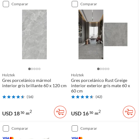
comparar
comparar
Holztek
Holztek
Gres porcelánico mármol
Gres porcelánico Rust Greige
interior gris brillante 60 x 120 cm
interior exterior gris mate 60 x
60 cm
(
16
)
(
42
)
2
2
USD 18
USD 16
50
m
50
m
comparar
comparar