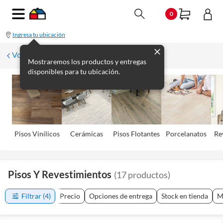
0
Ingresa tu ubicación
Volver
Mostraremos los productos y entregas
disponibles para tu ubicación.
Pisos Viní­licos
Cerámicas
Pisos Flotantes
Porcelanatos
Re
Pisos Y Revestimientos
(
17
productos
)
Filtrar
(4)
Precio
Opciones de entrega
Stock en tienda
M