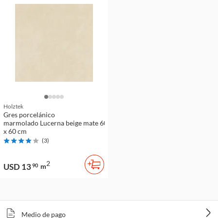
Holztek
Gres porcelánico
marmolado Lucerna beige mate 60
x 60 cm
(
3
)
2
USD 13
90
m
Medio de pago