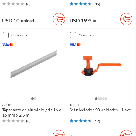
(
0
)
(
35
)
2
USD 10
USD 19
90
m
unidad
comparar
comparar
Atrim
Topex
Tapacanto de aluminio gris 16 x
Set nivelador 50 unidades + llave
16 mm x 2,5 m
(
0
)
(
17
)