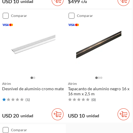
USD 10
$499
unidad
c/u
comparar
comparar
Atrim
Atrim
Desnivel de aluminio cromo mate
Tapacanto de aluminio negro 16 x
16 mm x 2,5 m
(
1
)
(
0
)
USD 20
USD 10
unidad
unidad
comparar