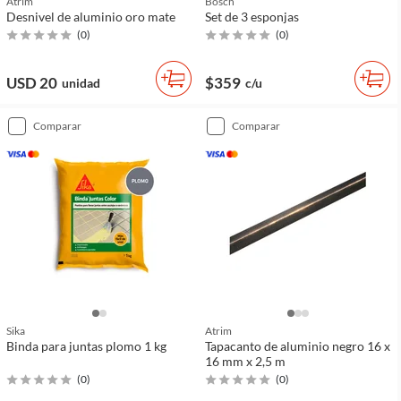
Atrim
Bosch
Desnivel de aluminio oro mate
Set de 3 esponjas
(
0
)
(
0
)
USD 20
$359
unidad
c/u
comparar
comparar
Sika
Atrim
Binda para juntas plomo 1 kg
Tapacanto de aluminio negro 16 x
16 mm x 2,5 m
(
0
)
(
0
)