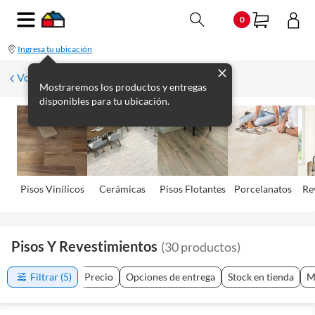
0
Ingresa tu ubicación
Volver
Mostraremos los productos y entregas
disponibles para tu ubicación.
Pisos Viní­licos
Cerámicas
Pisos Flotantes
Porcelanatos
Re
Pisos Y Revestimientos
(
30
productos
)
Filtrar
(5)
Precio
Opciones de entrega
Stock en tienda
M