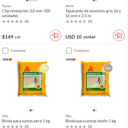
Topex
Atrim
Clip nivelación 3,0 mm 100
Tapacanto de aluminio gris 16 x
unidades
16 mm x 2,5 m
(
0
)
(
0
)
$149
USD 10
c/u
unidad
comparar
comparar
Sika
Sika
Binda para juntas pera 1 kg
Binda para juntas otoño 1 kg
(
0
)
(
0
)