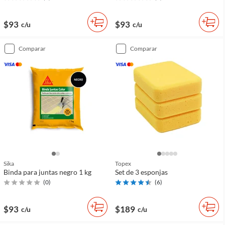
$93
$93
c/u
c/u
comparar
comparar
Sika
Topex
Binda para juntas negro 1 kg
Set de 3 esponjas
(
0
)
(
6
)
$93
$189
c/u
c/u