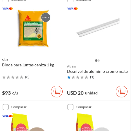
Sika
Binda para juntas ceniza 1 kg
Atrim
Desnivel de aluminio cromo mate
(
0
)
(
1
)
$93
USD 20
c/u
unidad
comparar
comparar