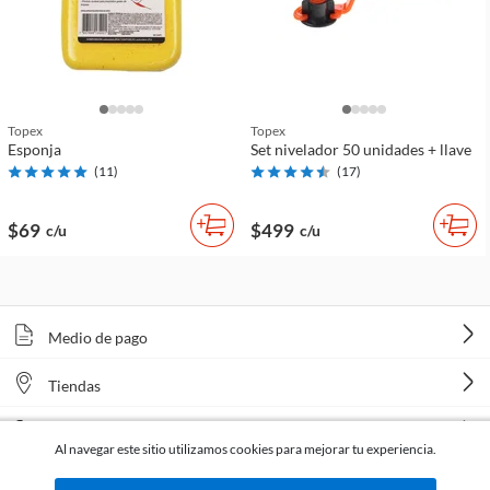
Topex
Topex
Esponja
Set nivelador 50 unidades + llave
(
11
)
(
17
)
$69
$499
c/u
c/u
Medio de pago
Tiendas
Venta telefónica
Al navegar este sitio utilizamos cookies para mejorar tu experiencia.