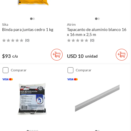
Sika
Atrim
Binda para juntas cedro 1 kg
Tapacanto de aluminio blanco 16
x 16 mm x 2,5 m
(
0
)
(
0
)
$93
USD 10
c/u
unidad
comparar
comparar