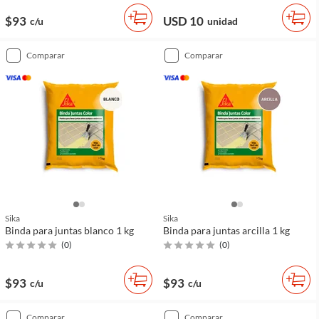
$93
USD 10
c/u
unidad
comparar
comparar
Sika
Sika
Binda para juntas blanco 1 kg
Binda para juntas arcilla 1 kg
(
0
)
(
0
)
$93
$93
c/u
c/u
comparar
comparar