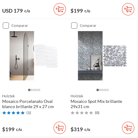
USD 179
$199
c/u
c/u
comparar
comparar
Holztek
Holztek
Mosaico Porcelanato Oval
Mosaico Spot Mix brillante
blanco brillante 29 x 27 cm
29x31 cm
(
1
)
(
0
)
$199
$319
c/u
c/u