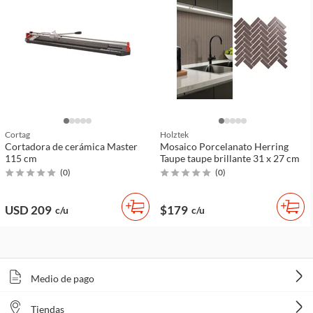
Cortag
Holztek
Cortadora de cerámica Master
Mosaico Porcelanato Herring
115 cm
Taupe taupe brillante 31 x 27 cm
(
0
)
(
0
)
USD 209
$179
c/u
c/u
Medio de pago
Tiendas