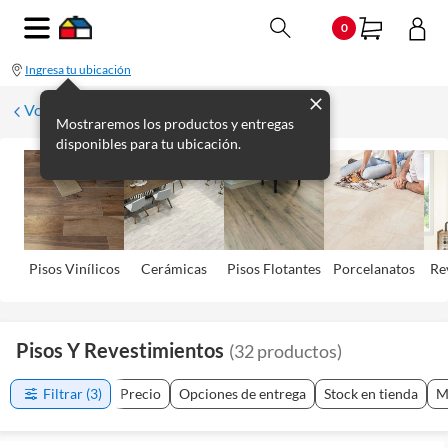
0
Ingresa tu ubicación
Volver
Mostraremos los productos y entregas
disponibles para tu ubicación.
Pisos Viní­licos
Cerámicas
Pisos Flotantes
Porcelanatos
Re
Pisos Y Revestimientos
(
32
productos
)
Filtrar
(3)
Precio
Opciones de entrega
Stock en tienda
M