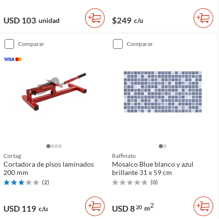
USD 103
$249
unidad
c/u
comparar
comparar
Cortag
Raffinato
Cortadora de pisos laminados
Mosaico Blue blanco y azul
200 mm
brillante 31 x 59 cm
(
2
)
(
0
)
2
USD 119
USD 8
20
m
c/u