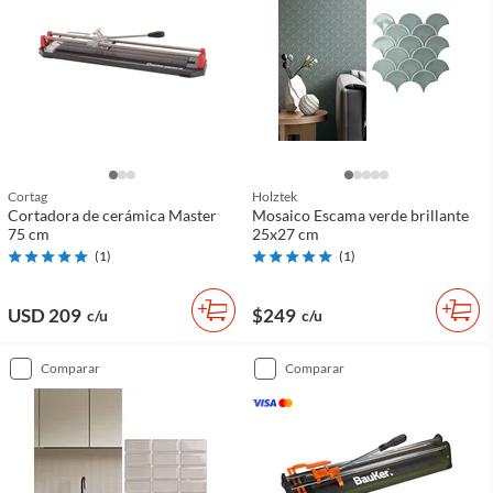
Cortag
Holztek
Cortadora de cerámica Master
Mosaico Escama verde brillante
75 cm
25x27 cm
(
1
)
(
1
)
USD 209
$249
c/u
c/u
comparar
comparar