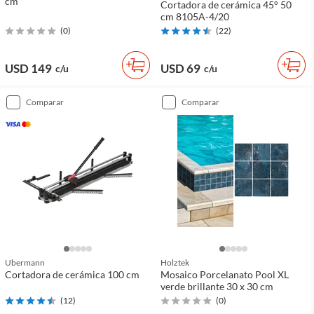
cm
Cortadora de cerámica 45° 50
cm 8105A-4/20
(
0
)
(
22
)
USD 149
USD 69
c/u
c/u
comparar
comparar
Ubermann
Holztek
Cortadora de cerámica 100 cm
Mosaico Porcelanato Pool XL
verde brillante 30 x 30 cm
(
12
)
(
0
)